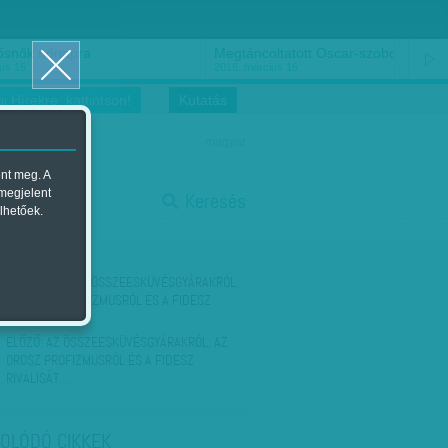
ősnők nőnapra
Megtáncoltatott Oscar-szobor
us 16.
2018. március 16.
i Hírekre, kattintson!
Kutatás
magyar
ent meg. A
start
 megjelent
Keresés
lhetőek.
stop
KÖVETKEZŐ:
AZ ÖSSZEESKÜVÉSGYÁRAKRÓL,
AZ OROSZ PROFIZMUSRÓL ÉS A FIDESZ
RIVÁLISÁT…
ELŐZŐ:
AZ ÖSSZEESKÜVÉSGYÁRAKRÓL, AZ
OROSZ PROFIZMUSRÓL ÉS A FIDESZ
RIVÁLISÁT…
OLÓDÓ CIKKEK