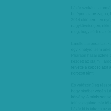
Lázár szokásos kormán
belépne az országba, l
2014 októberében nyújt
nagykövetségen, ekkor
meg, hogy sérti-e az é
Emellett azonosítást k
egyik helyről sem érkeze
Pharaon hazai üzleteib
kezdett az olajmilliár
felvette a kapcsolatot a
körözött férfit.
És valószínűleg részb
hogy október végén Láz
kötvény. A miniszter az
felülvizsgálata már fé
Lázár ki is takarta az a