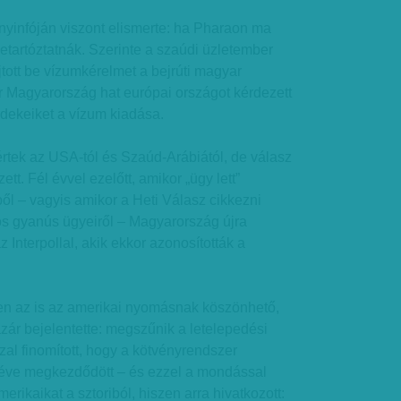
yinfóján viszont elismerte: ha Pharaon ma
etartóztatnák. Szerinte a szaúdi üzletember
ott be vízumkérelmet a bejrúti magyar
 Magyarország hat európai országot kérdezett
rdekeiket a vízum kiadása.
értek az USA-tól és Szaúd-Arábiától, de válasz
tt. Fél évvel ezelőtt, amikor „ügy lett”
ől – vagyis amikor a Heti Válasz cikkezni
dos gyanús ügyeiről – Magyarország újra
z Interpollal, akik ekkor azonosították a
en az is az amerikai nyomásnak köszönhető,
ár bejelentette: megszűnik a letelepedési
zal finomított, hogy a kötvényrendszer
l éve megkezdődött – és ezzel a mondással
merikaikat a sztoriból, hiszen arra hivatkozott: