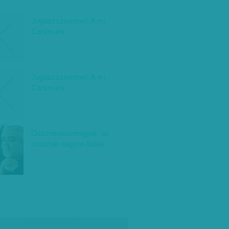
Jogászszemmel: A mi
Carlosunk
Jogászszemmel: A mi
Carlosunk
Összeesküvésgyár: az
oroszok nagyon büfék
társadalmi célú hirdetés