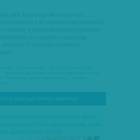
ább sűríti, hogy Varga Mihály szerint a
l (ez november 4-én, pénteken este megtörtént
vé a kormány a letelepedési kötvény jelenlegei
ltoztatását, ám a papírok oroszországi
: december 27-ével lejár a kötvények
ágon.
kormány
,
Pharaon-botrány - Ghaith Pharaon Rashed
,
- Tiborcz István
,
Szaúd-Arábia
,
terrorelhárítás
,
Fókusz
,
ád
,
Rogán Antal
,
kettős állampolgárság - levélben
tvény
thet a Vasárnapi Hírekre, kattintson!
ő éppen Seregélyesen múlatja az időt. Ghaith
barna kabátban) 25 év után készült kép, éppen
című lapban - Forrás: mno.hu