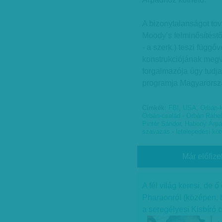
A bizonytalanságot tov
Moody’s felminősítéstő
- a szerk.) teszi függő
konstrukciójának megvá
forgalmazója úgy tudja
programja Magyarorsz
Címkék:
FBI
,
USA
,
Orbán-
Orbán-család - Orbán Ráhel 
Pintér Sándor
,
Habony Árp
szavazás - letelepedési kö
Már előfize
A fél világ keresi, de 
Pharaonról (középen, 
a seregélyesi Kisbíró 