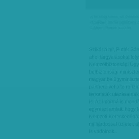
A fél világ keresi, de ő épp
(középen, barna kabátban) 2
lapban - Forrás: mno.hu
Szikár a hír, Pintér S
ahol tárgyalásokat fol
Nemzetbiztonsági Ügy
belbiztonsági miniszter
magyar belügyminiszte
partnereivel a terroriz
terroristák utazásain
is. Az informális mond
egyrészt amiatt, hogy
Nemzeti Kereskedőház 
milliárdossal üzletel, 
is vádolnak.