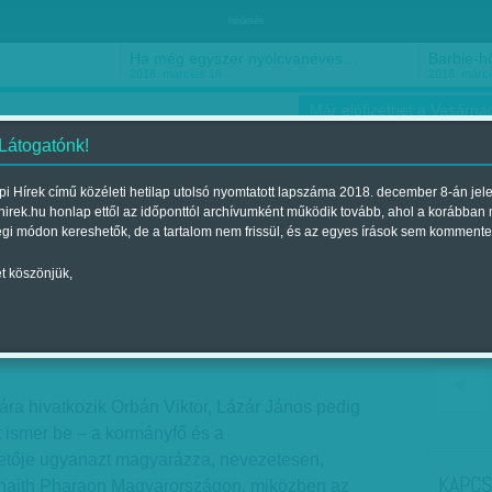
hirdetés
Ha még egyszer nyolcvanéves…
Barbie-h
2018. március 16.
2018. márci
Már előfizethet a Vasárnap
 Látogatónk!
i Hírek című közéleti hetilap utolsó nyomtatott lapszáma 2018. december 8-án jel
hirek.hu honlap ettől az időponttól archívumként működik tovább, ahol a korábban
ókusz
Szerintem
Ízlés
Sport
égi módon kereshetők, de a tartalom nem frissül, és az egyes írások sem kommente
t köszönjük,
entek
Megjelent a 2016. november 05.-i lapszámban
mára hivatkozik Orbán Viktor, Lázár János pedig
rt ismer be – a kormányfő és a
etője ugyanazt magyarázza, nevezetesen,
KAPCS
Ghaith Pharaon Magyarországon, miközben az