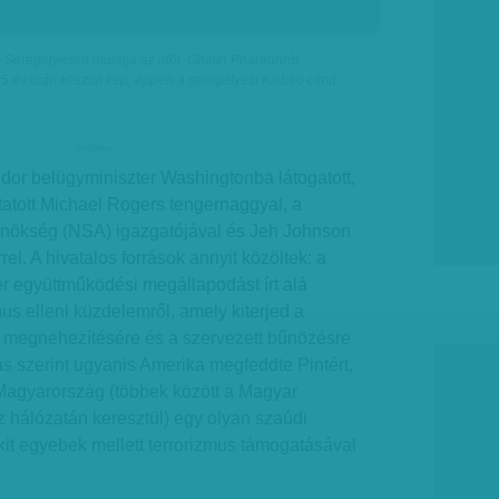
en Seregélyesen múlatja az időt. Ghaith Pharaonról
5 év után készült kép, éppen a seregélyesi Kisbíró című
hirdetes
ándor belügyminiszter Washingtonba látogatott,
ytatott Michael Rogers tengernaggyal, a
nökség (NSA) igazgatójával és Jeh Johnson
rel. A hivatalos források annyit közöltek: a
r együttműködési megállapodást írt alá
mus elleni küzdelemről, amely kiterjed a
ak megnehezítésére és a szervezett bűnözésre
ás szerint ugyanis Amerika megfeddte Pintért,
 Magyarország (többek között a Magyar
hálózatán keresztül) egy olyan szaúdi
akit egyebek mellett terrorizmus támogatásával