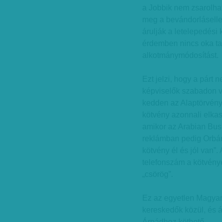
a Jobbik nem zsarolha
meg a bevándorlásell
árulják a letelepedési
érdemben nincs oka tar
alkotmánymódosítást.
Ezt jelzi, hogy a párt 
képviselők szabadon vo
kedden az Alaptörvény 
kötvény azonnali elka
amikor az Arabian Busi
reklámban pedig Orbán 
kötvény él és jól van”.
telefonszám a kötvénye
„csörög”.
Ez az egyetlen Magyar
kereskedők közül, és 
Árpádhoz köthető.