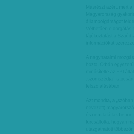
Másrészt azért, mert a
Magyarország gyakorlat
állampolgárságot felde
Vélhetően e dorgálás h
tájékoztatást a Szaúd-
információkat szerezz
A nagyhatalmi mozgás
hozta. Orbán egyszerűe
minősítette az FBI álta
„szomszédja” kapcsán t
felszólalásában.
Azt mondta, a „szóban 
nevezett) magyarorszá
és nem találtak benne 
furcsállotta, hogyan m
utazgathatott többször