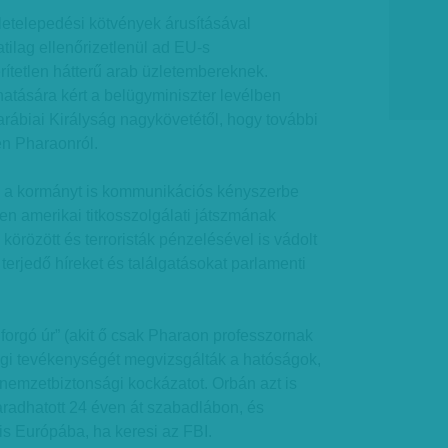
 letelepedési kötvények árusításával
ilag ellenőrizetlenül ad EU-s
rítetlen hátterű arab üzletembereknek.
atására kért a belügyminiszter levélben
arábiai Királyság nagykövetétől, hogy további
en Pharaonról.
 a kormányt is kommunikációs kényszerbe
n amerikai titkosszolgálati játszmának
l körözött és terroristák pénzelésével is vádolt
erjedő híreket és találgatásokat parlamenti
forgó úr” (akit ő csak Pharaon professzornak
gi tevékenységét megvizsgálták a hatóságok,
nemzetbiztonsági kockázatot. Orbán azt is
aradhatott 24 éven át szabadlábon, és
 is Európába, ha keresi az FBI.