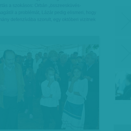
sztás a szokásos: Orbán „összeesküvés-
magától a problémát, Lázár pedig elismeri, hogy
mány defenzívába szorult, egy októberi vizitnek