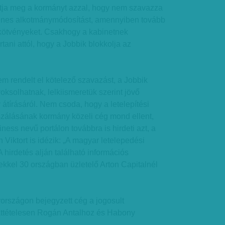
tja meg a kormányt azzal, hogy nem szavazza
enes alkotmánymódosítást, amennyiben tovább
 kötvényeket. Csakhogy a kabinetnek
tani attól, hogy a Jobbik blokkolja az
nem rendelt el kötelező szavazást, a Jobbik
ksolhatnak, lelkiismeretük szerint jövő
átírásáról. Nem csoda, hogy a letelepítési
szálásának kormány közeli cég mond ellent,
ness nevű portálon továbbra is hirdeti azt, a
Viktort is idézik: „A magyar letelepedési
 A hirdetés alján található információs
kkel 30 országban üzletelő Arton Capitalnél
országon bejegyzett cég a jogosult
áttételesen Rogán Antalhoz és Habony