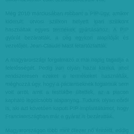
Még 2010 márciusában robbant a PIP-ügy, amikor
kiderült: orvosi szilikon helyett ipari szilikont
használtak egyes termékek gyártásához. A PIP
gyárát bezáratták, a cég egykori alapítóját és
vezetőjét, Jean-Claude Mast letartóztatták.
A magyarországi forgalmazó a mai napig tagadja a
felelősségét. Pedig van olyan hazai klinika, ahol
rendszeresen ezeket a termékeket használták,
méghozzá úgy, hogy a pácienseknek fogalmuk sem
volt arról, amit a testükbe ültettek, az a piacon
kapható legolcsóbb alapanyag. Tudunk olyan nőről
is, aki azt követően kapott PIP-implantátumot, hogy
Franciaországban már a gyárat is bezáratták.
Magyarországon több mint ötezer nő érintett, eddig