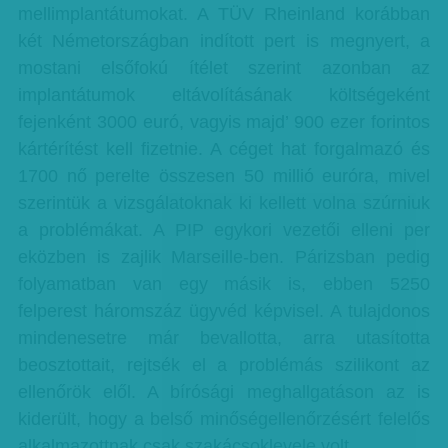
mellimplantátumokat. A TÜV Rheinland korábban
két Németországban indított pert is megnyert, a
mostani elsőfokú ítélet szerint azonban az
implantátumok eltávolításának költségeként
fejenként 3000 euró, vagyis majd’ 900 ezer forintos
kártérítést kell fizetnie. A céget hat forgalmazó és
1700 nő perelte összesen 50 millió euróra, mivel
szerintük a vizsgálatoknak ki kellett volna szúrniuk
a problémákat. A PIP egykori vezetői elleni per
eközben is zajlik Marseille-ben. Párizsban pedig
folyamatban van egy másik is, ebben 5250
felperest háromszáz ügyvéd képvisel. A tulajdonos
mindenesetre már bevallotta, arra utasította
beosztottait, rejtsék el a problémás szilikont az
ellenőrök elől. A bírósági meghallgatáson az is
kiderült, hogy a belső minőségellenőrzésért felelős
alkalmazottnak csak szakácsoklevele volt.