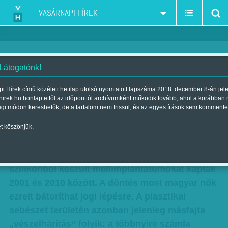
VASÁRNAPI HÍREK
 Látogatónk!
Plasztikázott károk
i Hírek című közéleti hetilap utolsó nyomtatott lapszáma 2018. december 8-án jel
hirek.hu honlap ettől az időponttól archívumként működik tovább, ahol a korábban
Szerző:
Kun J. Viktória
| Megjelent a 2013. november 24.-i
égi módon kereshetők, de a tartalom nem frissül, és az egyes írások sem kommente
lapszámban
t köszönjük,
A francia bíróság igazat adott azoknak a
nőknek, akik veszélyesnek minősített, ipari
szilikonból készült mellimplantátumokat kaptak
2001 és 2010 között. A döntés most magyar nők
ezreit bátoríthat jogi lépésre. A plasztikai
sebészet területén azonban jelenleg másfajta
„vészelhárítás” folyik: a többnyire számla