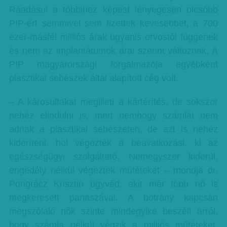
Ráadásul a többihez képest lényegesen olcsóbb
PIP-ért semmivel sem fizettek kevesebbet, a 700
ezer-másfél milliós árak ugyanis orvostól függenek
és nem az implantátumok árai szerint változnak. A
PIP magyarországi forgalmazója egyébként
plasztikai sebészek által alapított cég volt.
– A károsultakat megilleti a kártérítés, de sokszor
nehéz elindulni is, mert nemhogy számlát nem
adnak a plasztikai sebészeten, de azt is nehéz
kideríteni, hol végezték a beavatkozást, ki az
egészségügyi szolgáltató. Nemegyszer kiderül,
engedély nélkül végeztek műtéteket – mondja dr.
Pongrácz Krisztin ügyvéd, akit már több nő is
megkeresett panaszával. A botrány kapcsán
megszólaló nők szinte mindegyike beszélt arról,
hogy számla nélkül végzik a milliós műtéteket.