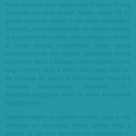
ketten indítottak pert, egyikük meg is nyerte. Ő még
2006-ban 600 ezer forintot fizetett, ehhez tíz év
gyártói garanciát kapott. A bal oldali implantátum
kiszakadt, ezért megoperálták, és mindkét mellébe
új implantátumok kerültek. Erika bírósághoz fordult,
a műtét árának megtérítését, illetve kiesett
munkaideje miatt nem vagyoni kártalanítást kért és
kapott első fokon. A bíróság szerint egyértelmű volt,
hogy a termék hibás, a felelős ezért pedig itthon az,
aki Erikának azt eladta. A Vidal-Medical Plasztikai
Sebészeti Egészségügyi Szolgáltató Kft.-t
kötelezték ötszázezer forint és annak kamatainak
megfizetésére.
Magyarországon az ügyeket nehezíti, hogy a nők
többsége azt sem tudta, milyen szilikon kerül a
testébe, de azt sem, léteznek más megoldások is.