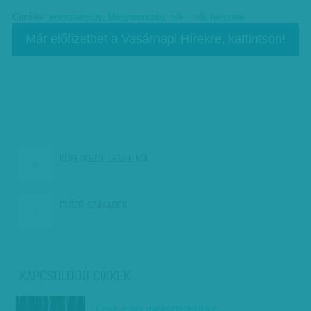
Címkék:
egészségügy
,
Magyarország
,
nők - nők helyzete
Már előfizethet a Vasárnapi Hírekre, kattintson!
KÖVETKEZŐ:
LESZ-E NŐI…
ELŐZŐ:
SZAKADÉK…
KAPCSOLÓDÓ CIKKEK
Lesz-e női miniszterelnöke