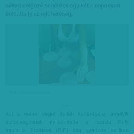
nélkül dolgozó sebészek egyikét a napokban
buktatta le az adóhatóság.
Fotó: Profimedia-Red Dot
hirdetes
Azt a német céget ítélték kártérítésre, amelyik
biztonságosnak nyilvánította a francia Poly
Implants Prothése (PIP) cég gyártotta szilikon