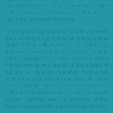
Egyikőjük például már félig altatásban volt, amikor
kérte az orvos, hozza a férje a pénzt. Ott fizette ki a
2100 eurót, de számlát nem kaptak.
Nem meglepő, hogy a Nemzeti Adó- és Vámhivatal
épp a szépségipar, így a plasztikai sebészet piacán
indított célzott ellenőrzéseket. A héten egy
országosan ismert plasztikai sebész cégénél
tartottak házkutatást. Az orvos csupán a tízezer
forintos konzultációs díjakat és néhány műtéti díjat
rögzített a hivatalos számlázó programban,
miközben kétszáznál is több páciense volt, köztük
milliós műtéteket fizetők is. Az ismert sebész a
műtéti dokumentációkon bukott meg, ott ugyanis
mindent rögzítenie kell. Ha letagadná korábbi
betegeit, azzal működési engedélyét teszi kockára.