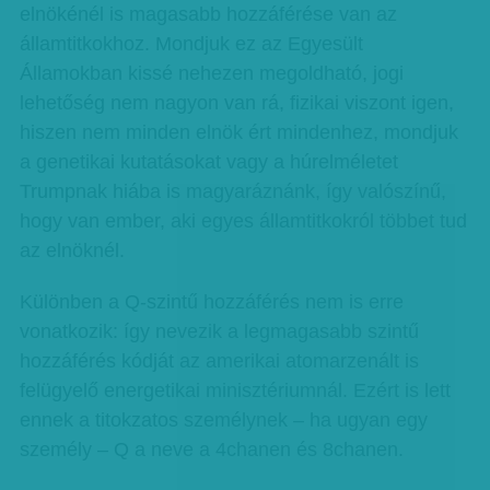
elnökénél is magasabb hozzáférése van az
államtitkokhoz. Mondjuk ez az Egyesült
Államokban kissé nehezen megoldható, jogi
lehetőség nem nagyon van rá, fizikai viszont igen,
hiszen nem minden elnök ért mindenhez, mondjuk
a genetikai kutatásokat vagy a húrelméletet
Trumpnak hiába is magyaráznánk, így valószínű,
hogy van ember, aki egyes államtitkokról többet tud
az elnöknél.
Különben a Q-szintű hozzáférés nem is erre
vonatkozik: így nevezik a legmagasabb szintű
hozzáférés kódját az amerikai atomarzenált is
felügyelő energetikai minisztériumnál. Ezért is lett
ennek a titokzatos személynek – ha ugyan egy
személy – Q a neve a 4chanen és 8chanen.