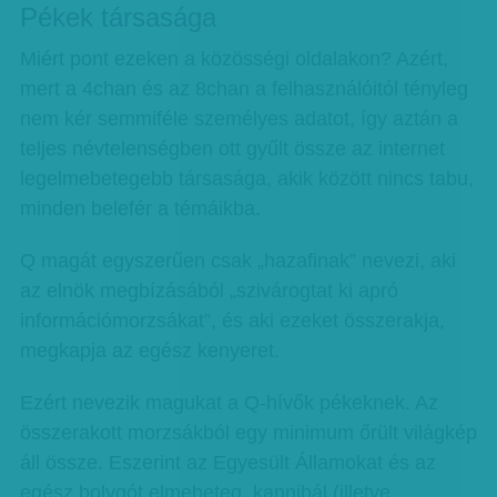
Pékek társasága
Miért pont ezeken a közösségi oldalakon? Azért,
mert a 4chan és az 8chan a felhasználóitól tényleg
nem kér semmiféle személyes adatot, így aztán a
teljes névtelenségben ott gyűlt össze az internet
legelmebetegebb társasága, akik között nincs tabu,
minden belefér a témáikba.
Q magát egyszerűen csak „hazafinak” nevezi, aki
az elnök megbízásából „szivárogtat ki apró
információmorzsákat”, és aki ezeket összerakja,
megkapja az egész kenyeret.
Ezért nevezik magukat a Q-hívők pékeknek. Az
összerakott morzsákból egy minimum őrült világkép
áll össze. Eszerint az Egyesült Államokat és az
egész bolygót elmebeteg, kannibál (illetve