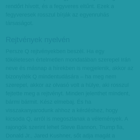
rendőrt hívott, és a fegyveres eltűnt. Ezek a
fegyveresek rosszul bírják az egyenruhás
társaságot.
Rejtvények nyelvén
Persze Q rejtvényekben beszél. Ha egy
tökéletesen értelmetlen mondatában szerepel Irán
neve és másnap a hírekben is megjelenik, akkor az
bizonyíték Q mindentudására – ha meg nem
szerepel, akkor az olvasó volt a hülye, aki rosszul
fejtette meg a rejtvényt. Minden jelenthet mindent,
bármi bármit. Kész elmebaj. És ha
visszakanyarodunk ahhoz a kérdéshez, hogy
kicsoda Q, arról is megoszlanak a vélemények. A
rajongók szerint lehet Steve Bannon, Trump fia,
Donald Jr., Jared Kushner, sőt adja magát a