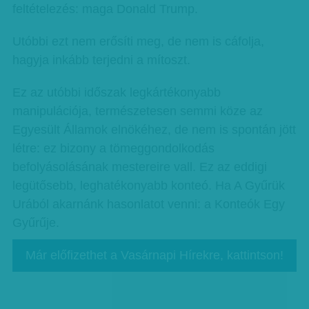
feltételezés: maga Donald Trump.
Utóbbi ezt nem erősíti meg, de nem is cáfolja,
hagyja inkább terjedni a mítoszt.
Ez az utóbbi időszak legkártékonyabb
manipulációja, természetesen semmi köze az
Egyesült Államok elnökéhez, de nem is spontán jött
létre: ez bizony a tömeggondolkodás
befolyásolásának mestereire vall. Ez az eddigi
legütősebb, leghatékonyabb konteó. Ha A Gyűrük
Urából akarnánk hasonlatot venni: a Konteók Egy
Gyűrűje.
Már előfizethet a Vasárnapi Hírekre, kattintson!