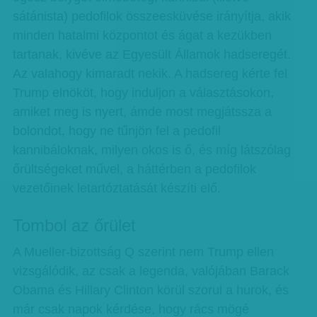
sátánista) pedofilok összeesküvése irányítja, akik
minden hatalmi központot és ágat a kezükben
tartanak, kivéve az Egyesült Államok hadseregét.
Az valahogy kimaradt nekik. A hadsereg kérte fel
Trump elnököt, hogy induljon a választásokon,
amiket meg is nyert, ámde most megjátssza a
bolondot, hogy ne tűnjön fel a pedofil
kannibáloknak, milyen okos is ő, és míg látszólag
őrültségeket művel, a háttérben a pedofilok
vezetőinek letartóztatását készíti elő.
Tombol az őrület
A Mueller-bizottság Q szerint nem Trump ellen
vizsgálódik, az csak a legenda, valójában Barack
Obama és Hillary Clinton körül szorul a hurok, és
már csak napok kérdése, hogy rács mögé