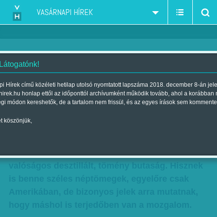
VASÁRNAPI HÍREK
 Látogatónk!
QAnon és az elmebaj
i Hírek című közéleti hetilap utolsó nyomtatott lapszáma 2018. december 8-án jel
hirek.hu honlap ettől az időponttól archívumként működik tovább, ahol a korábban
Szerző:
Szele Tamás
| Megjelent a 2018. augusztus 10.-i lapszámban
égi módon kereshetők, de a tartalom nem frissül, és az egyes írások sem kommente
t köszönjük,
Megvan az összeesküvés-elméletek mindent
egyesítő kvintesszenciája, maga A Konteó,
amibe minden belefér, minden eddigit összefog,
valóságos desztillált, tömény butaság. Hisznek
is benne széles néptömegek, egyelőre csak
Amerikában, de bizonyos jelek arra mutatnak,
hogy máshol is terjedőben van a mozgalom.