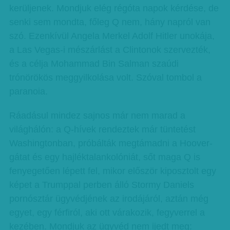
kerüljenek. Mondjuk elég régóta napok kérdése, de
senki sem mondta, főleg Q nem, hány napról van
szó. Ezenkívül Angela Merkel Adolf Hitler unokája,
a Las Vegas-i mészárlást a Clintonok szervezték,
és a célja Mohammad Bin Salman szaúdi
trónörökös meggyilkolása volt. Szóval tombol a
paranoia.
Ráadásul mindez sajnos már nem marad a
világhálón: a Q-hívek rendeztek már tüntetést
Washingtonban, próbálták megtámadni a Hoover-
gátat és egy hajléktalankolóniát, sőt maga Q is
fenyegetően lépett fel, mikor először kiposztolt egy
képet a Trumppal perben álló Stormy Daniels
pornósztár ügyvédjének az irodájáról, aztán még
egyet, egy férfiról, aki ott várakozik, fegyverrel a
kezében. Mondjuk az ügyvéd nem ijedt meg: