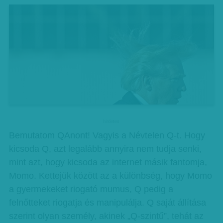
hirdetes
Bemutatom QAnont! Vagyis a Névtelen Q-t. Hogy
kicsoda Q, azt legalább annyira nem tudja senki,
mint azt, hogy kicsoda az internet másik fantomja,
Momo. Kettejük között az a különbség, hogy Momo
a gyermekeket riogató mumus, Q pedig a
felnőtteket riogatja és manipulálja. Q saját állítása
szerint olyan személy, akinek „Q-szintű”, tehát az