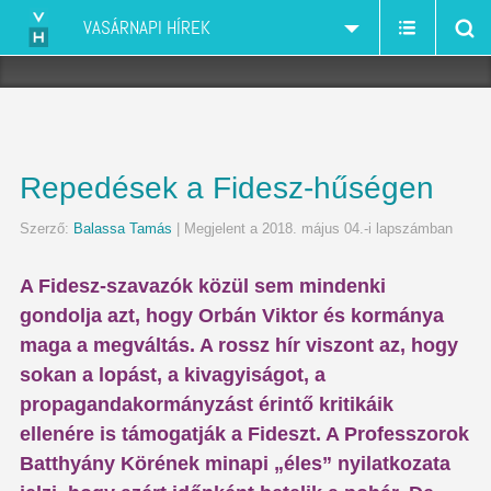
VASÁRNAPI HÍREK
Repedések a Fidesz-hűségen
Szerző:
Balassa Tamás
| Megjelent a 2018. május 04.-i lapszámban
A Fidesz-szavazók közül sem mindenki
gondolja azt, hogy Orbán Viktor és kormánya
maga a megváltás. A rossz hír viszont az, hogy
sokan a lopást, a kivagyiságot, a
propagandakormányzást érintő kritikáik
ellenére is támogatják a Fideszt. A Professzorok
Batthyány Körének minapi „éles” nyilatkozata