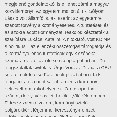
megjelenő gondolatoktól is el lehet zárni a magyar
közvéleményt. Az egyetem mellett állt ki Sólyom
László volt államfő is, aki szerint az egyetemre
szabott törvény alkotmányellenes. A tüntetések és
az azokra adott kormányzati reakciók késztették a
szakításra Lukácsi Katalint. A hitoktató, volt KD NP-
s politikus – az ellenzéki összefogás támogatója és
a kormányellenes tüntetések egyik szónoka –
számára ez volt az utolsó csepp a pohárban. De
megszólaltak civilek is. Ürge-Vorsatz Diána, a CEU
kutatója élete első Facebook-posztjában írta ki
magából a csalódottságát, amiért a kormány
nekiesett a munkahelyének. Zárt csoportnak
szánta, de nyilvános lett belőle. „Világéletemben
Fidesz-szavazó voltam, kormánytisztelő
polgárokként férjemmel keresztény-nemzeti