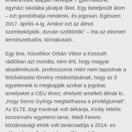
értékrendek alapján neveljük 7 gyermekünk,
egyházi iskolába járatjuk őket. Egy beteljesült álom
– ezt gondolhatja mindenki, és jogosan. Egészen
2017. április 4-ig. Amikor ezt az álmot
szembeköpték, durván széttörték” – írta az elismert
természettudós, klímakutató.
Egy éve, húsvétkor Orbán Viktor a Kossuth
rádióban azt mondta, nem érti, hogy magyar
akadémikusok, professzorok miért nem tapsolnak a
felsőoktatási törvény módosításának, hogy az ő
egyetemeik is megkapják azokat a jogokat,
amelyeket a CEU élvez, ehelyett amellett állnak ki,
„hogy Soros György megtarthassa a privilégiumait”.
Az ELTE Jogi Karának volt dékánja, Király Miklós
konzervatív egyetemi tanár, Mádl Ferenc
köztársasági elnök volt tanácsadója a 2014- es