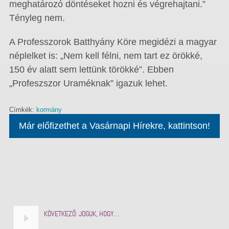
meghatározó döntéseket hozni és végrehajtani.”
Tényleg nem.
A Professzorok Batthyány Köre megidézi a magyar
néplelket is: „Nem kell félni, nem tart ez örökké,
150 év alatt sem lettünk törökké”. Ebben
„Profeszszor Uraméknak” igazuk lehet.
Címkék:
kormány
Már előfizethet a Vasárnapi Hírekre, kattintson!
KÖVETKEZŐ:
JOGUK, HOGY…