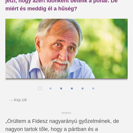
jelzi, hogy azért időnként betelik a pohár. De
miért és meddig él a hűség?
-
– Kép 1/6
hirdetes
„Örültem a Fidesz nagyarányú győzelmének, de
nagyon tartok tőle, hogy a pártban és a