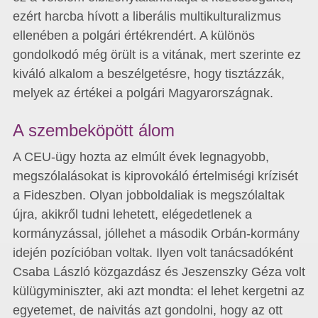
ezért harcba hívott a liberális multikulturalizmus
ellenében a polgári értékrendért. A különös
gondolkodó még örült is a vitának, mert szerinte ez
kiváló alkalom a beszélgetésre, hogy tisztázzák,
melyek az értékei a polgári Magyarországnak.
A szembeköpött álom
A CEU-ügy hozta az elmúlt évek legnagyobb,
megszólalásokat is kiprovokáló értelmiségi krízisét
a Fideszben. Olyan jobboldaliak is megszólaltak
újra, akikről tudni lehetett, elégedetlenek a
kormányzással, jóllehet a második Orbán-kormány
idején pozícióban voltak. Ilyen volt tanácsadóként
Csaba László közgazdász és Jeszenszky Géza volt
külügyminiszter, aki azt mondta: el lehet kergetni az
egyetemet, de naivitás azt gondolni, hogy az ott