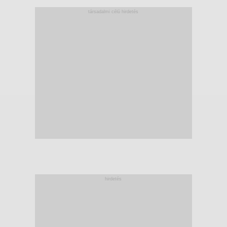
társadalmi célú hirdetés
hirdetés