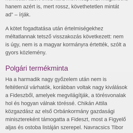
hanem azért is, mert rossz, követhetetlen mintát
ad” – írják.
A kötet fogadtatása után értelmiségekhez
méltatlannak tetsző visszakozás következett: nem
is úgy, nem is a magyar kormányra értették, szólt a
gyors közlemény.
Polgári termékminta
Ha a harmadik nagy győzelem után nem is
feltétlenül várhatók, korábban voltak nagy kiválások
a Fideszből, amelyek megvilágítják, a törésvonalak
hol és hogyan válnak töréssé. Chikán Attila
közgazdász az első Orbánkormány gazdasági
minisztereként támogatta a Fideszt, most a Figyelő
aljas és ostoba listáján szerepel. Navracsics Tibor