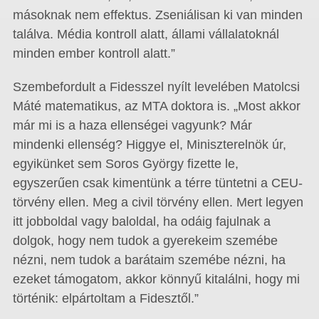
másoknak nem effektus. Zseniálisan ki van minden
találva. Média kontroll alatt, állami vállalatoknál
minden ember kontroll alatt.”
Szembefordult a Fidesszel nyílt levelében Matolcsi
Máté matematikus, az MTA doktora is. „Most akkor
már mi is a haza ellenségei vagyunk? Már
mindenki ellenség? Higgye el, Miniszterelnök úr,
egyikünket sem Soros György fizette le,
egyszerűen csak kimentünk a térre tüntetni a CEU-
törvény ellen. Meg a civil törvény ellen. Mert legyen
itt jobboldal vagy baloldal, ha odáig fajulnak a
dolgok, hogy nem tudok a gyerekeim szemébe
nézni, nem tudok a barátaim szemébe nézni, ha
ezeket támogatom, akkor könnyű kitalálni, hogy mi
történik: elpártoltam a Fidesztől.”