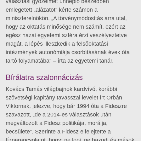
választási győzelmet ünneplő beszédben
emlegetett „alázatot” kérte számon a
miniszterelnökön. „A törvénymódosítás arra utal,
hogy az oktatás minősége nem számít, ezért az
egész hazai egyetemi szféra érzi veszélyeztetve
magát, a lépés illeszkedik a felsőoktatási
intézmények autonómiája csorbításának évek óta
tartó folyamatába” – írta az egyetemi tanár.
Bírálatra szalonnácizás
Kovács Tamás világbajnok kardvívó, korábbi
szövetségi kapitány tavasszal levelet írt Orbán
Viktornak, jelezve, hogy bár 1994 óta a Fideszre
szavazott, „de a 2014-es választások után
megváltozott a Fidesz politikája, morálja,
becsülete”. Szerinte a Fidesz elfelejtette a
tízparancsolatot, hogy: ne lopj, ne hazudj és mások