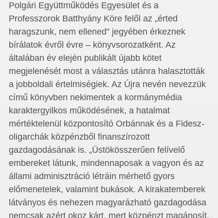
Polgári Együttműködés Egyesület és a
Professzorok Batthyány Köre felől az „érted
haragszunk, nem ellened” jegyében érkeznek
bírálatok évről évre – könyvsorozatként. Az
általában év elején publikált újabb kötet
megjelenését most a választás utánra halasztották
a jobboldali értelmiségiek. Az Újra nevén nevezzük
című könyvben nekimentek a kormánymédia
karaktergyilkos működésének, a hatalmat
mértéktelenül központosító Orbánnak és a Fidesz-
oligarchák közpénzből finanszírozott
gazdagodásának is. „Üstökösszerűen felívelő
embereket látunk, mindennaposak a vagyon és az
állami adminisztráció létráin mérhető gyors
előmenetelek, valamint bukások. A kirakatemberek
látványos és nehezen magyarázható gazdagodása
nemcsak azért okoz kárt, mert közpénzt magánosít,