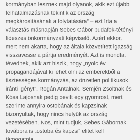
kormányban lesznek majd olyanok, akik ezt újabb
felhatalmazásnak tekintik az ország
megkárosításának a folytatására” – ezt írta a
választás másnapján Sebes Gábor budafok-tétényi
fideszes önkormányzati képviselő. Azért ekkor,
mert nem akarta, hogy az általa közvetített igazság
visszavesse a pártja eredményét. Azt is mondta,
tévednek, akik azt hiszik, hogy „nyolc év
propagandájával ki lehet ölni az emberekből a
tisztességes kormányzás, az önzetlen politikusok
iránti igényt”. Rogán Antalnak, Semjén Zsoltnak és
Kósa Lajosnak pedig bevitt egy gyomrost, mert
szerinte annyira ostobának és kapzsinak
bizonyultak, hogy nincs helyük az ország
vezetésében. Nos, mint tudjuk, Sebes Gábornak
továbbra is „ostoba és kapzsi” elitet kell
támogatnia.