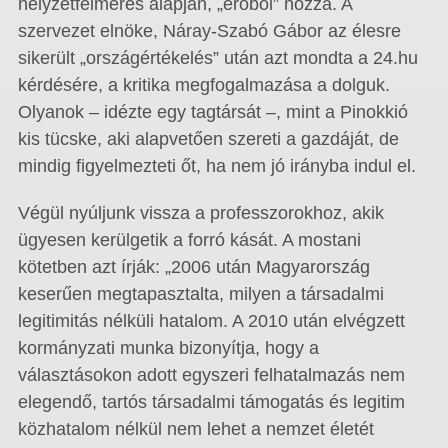
helyzetfelmérés alapján, „erőből” hozza. A
szervezet elnöke, Náray-Szabó Gábor az élesre
sikerült „országértékelés” után azt mondta a 24.hu
kérdésére, a kritika megfogalmazása a dolguk.
Olyanok – idézte egy tagtársát –, mint a Pinokkió
kis tücske, aki alapvetően szereti a gazdáját, de
mindig figyelmezteti őt, ha nem jó irányba indul el.
Végül nyúljunk vissza a professzorokhoz, akik
ügyesen kerülgetik a forró kását. A mostani
kötetben azt írják: „2006 után Magyarország
keserűen megtapasztalta, milyen a társadalmi
legitimitás nélküli hatalom. A 2010 után elvégzett
kormányzati munka bizonyítja, hogy a
választásokon adott egyszeri felhatalmazás nem
elegendő, tartós társadalmi támogatás és legitim
közhatalom nélkül nem lehet a nemzet életét