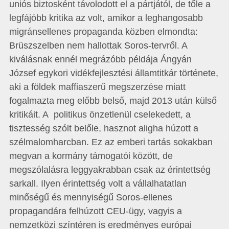
uniós biztosként távolodott el a pártjától, de tőle a
legfájóbb kritika az volt, amikor a leghangosabb
migránsellenes propaganda közben elmondta:
Brüszszelben nem hallottak Soros-tervről. A
kiválásnak ennél megrázóbb példája Ángyán
József egykori vidékfejlesztési államtitkár története,
aki a földek maffiaszerű megszerzése miatt
fogalmazta meg előbb belső, majd 2013 után külső
kritikáit. A politikus önzetlenül cselekedett, a
tisztesség szólt belőle, hasznot aligha húzott a
szélmalomharcban. Ez az emberi tartás sokakban
megvan a kormány támogatói között, de
megszólalásra leggyakrabban csak az érintettség
sarkall. Ilyen érintettség volt a vállalhatatlan
minőségű és mennyiségű Soros-ellenes
propagandára felhúzott CEU-ügy, vagyis a
nemzetközi színtéren is eredményes európai