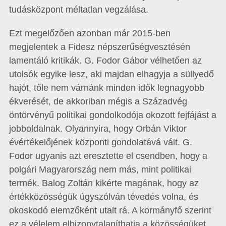
tudásközpont méltatlan vegzálása.
Ezt megelőzően azonban már 2015-ben
megjelentek a Fidesz népszerűségvesztésén
lamentáló kritikák. G. Fodor Gábor vélhetően az
utolsók egyike lesz, aki majdan elhagyja a süllyedő
hajót, tőle nem várnánk minden idők legnagyobb
ékverését, de akkoriban mégis a Századvég
öntörvényű politikai gondolkodója okozott fejfájást a
jobboldalnak. Olyannyira, hogy Orbán Viktor
évértékelőjének központi gondolatává vált. G.
Fodor ugyanis azt eresztette el csendben, hogy a
polgári Magyarország nem más, mint politikai
termék. Balog Zoltán kikérte magának, hogy az
értékközösségük úgyszólván tévedés volna, és
okoskodó elemzőként utalt rá. A kormányfő szerint
ez a vélelem elbizonytalaníthatja a közösségüket,