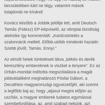
becsületében kárt ne tégy, valamint mások
tulajdonát ne kívánd!
Kovács később a Jobbik jelöltje lett, amit Deutsch
Tamás (Fidesz) EP-képviselő, az olimpiai bizottság
alelnöke így kommentált: „Kardcsörtetés a
szalonnácik mellett. Előbb-utóbb mindenki hazatér.
Szebb jövőt, Tamás. Ennyi.”
Az elmúlt hetek tüntetéseit látva „békés és derék
keresztény embereknek is viszket a tenyere”. Ez az
Orbán-mondat indította megszólalásra a magát
jobboldaliként meghatározó Pósfai Gábort, a
Decathlon magyarországi ügyvezetőjét, aki szerint
a legfőbb baj az, hogy „aljasul megint előjön az
uszítás, a magyar emberek tudatos egymással
szembefordítása, az, amit szabad nekünk, azt