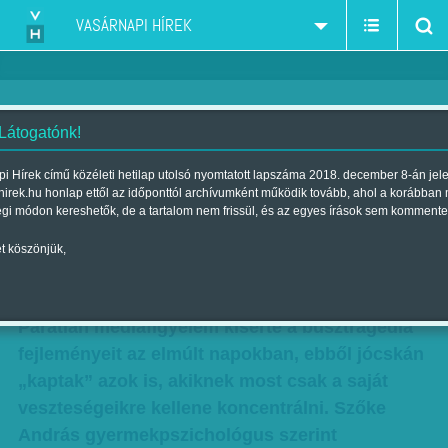
VASÁRNAPI HÍREK
 Látogatónk!
Sosem felejthető - Amire
i Hírek című közéleti hetilap utolsó nyomtatott lapszáma 2018. december 8-án jel
hirek.hu honlap ettől az időponttól archívumként működik tovább, ahol a korábban
nincsenek szavak: együtt élni a
égi módon kereshetők, de a tartalom nem frissül, és az egyes írások sem kommente
tragédiával
t köszönjük,
Szerző:
Kertész Anna
| Megjelent a 2017. január 28.-i lapszámban
Páratlan médiafigyelem kísérte a busztragédia
fejleményeit az elmúlt napokban, ebből jócskán
„kaptak” azok is, akiknek most csak a saját
veszteségeikre kellene koncentrálni. Szőke
András gyermekpszichológus szerint