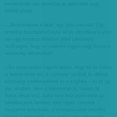
mindenkinek van ismerőse az áldozatok vagy
túlélők között.
– „Beszívhatnak a falak” egy ilyen traumát? Egy
amerikai buszbaleset közel 60 év elmúltával is jelen
van egy kisváros életében (lásd cikkünket).
Szükséges, hogy ez másként legyen vagy fontos a
veszteség átörökítése?
– Én szinte biztos vagyok abban, hogy 60 év múlva
is fontos része lesz a „szinyeis” tanárok és diákok
közösségi emlékezetének ez a tragédia – és ez így
van rendben. Nem a mindennapok, hanem az
életük része lesz. Soha nem lesz olyan ebbe az
iskolába járni, tanítani, mint régen. Lesznek
megtartott évfordulók, a kirándulásokon beszélni
fognak a balesetről, nem fogják soha elfelejteni.