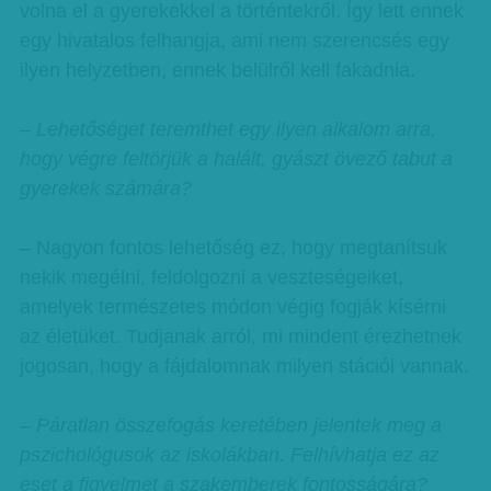
volna el a gyerekekkel a történtekről. Így lett ennek
egy hivatalos felhangja, ami nem szerencsés egy
ilyen helyzetben, ennek belülről kell fakadnia.
– Lehetőséget teremthet egy ilyen alkalom arra,
hogy végre feltörjük a halált, gyászt övező tabut a
gyerekek számára?
– Nagyon fontos lehetőség ez, hogy megtanítsuk
nekik megélni, feldolgozni a veszteségeiket,
amelyek természetes módon végig fogják kísérni
az életüket. Tudjanak arról, mi mindent érezhetnek
jogosan, hogy a fájdalomnak milyen stációi vannak.
– Páratlan összefogás keretében jelentek meg a
pszichológusok az iskolákban. Felhívhatja ez az
eset a figyelmet a szakemberek fontosságára?