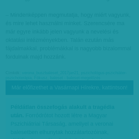
– Mindenképpen megmutatja, hogy miért vagyunk,
és mire lehet használni minket. Szerencsére ma
már egyre inkább jelen vagyunk a nevelési és
oktatási intézményekben. Talán ezután más
fájdalmakkal, problémákkal is nagyobb bizalommal
fordulnak majd hozzánk.
Címkék:
verona_buszbaleset_2017jan21
,
pszichológus-pszichiáter-
pszichoterápia
,
Fókusz
,
baleset - baleset-megelőzés
Már előfizethet a Vasárnapi Hírekre, kattintson!
Példátlan összefogás alakult a tragédia
után.
Forródrótot hozott létre a Magyar
Pszichiátriai Társaság, amellyel a veronai
balesetben elhunytak hozzátartozóinak,