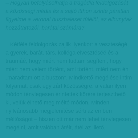
– Hogyan befolyásolhatja a tragédia feldolgozását
a közösségi média és a sajtó itthon szinte páratlan
figyelme a veronai buszbaleset túlélői, az elhunytak
hozzátartozói, barátai számára?
– Kétféle feldolgozás zajlik ilyenkor: a veszteségé,
a gyerek, barát, társ, kolléga elvesztéséé és a
traumáé, hogy miért nem tudtam segíteni, hogy
miért nem velem történt, ami történt, miért nem én
„maradtam ott a buszon”. Mindkettő megélése intim
folyamat, csak egy zárt közösségre, a valamilyen
módon ténylegesen érintettek körére terjeszthető
ki, velük élhető meg méltó módon. Minden
nyilvánosabb megjelenítése sérti az emberi
méltóságot – hiszen ott már nem lehet ténylegesen
megélni, amit valóban átélt, átél az illető.