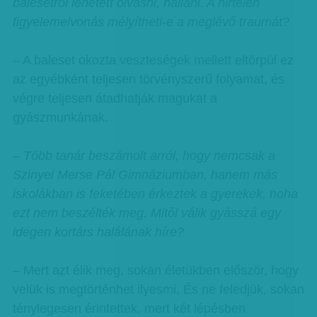
balesetről lehetett olvasni, hallani. A hirtelen
figyelemelvonás mélyítheti-e a meglévő traumát?
– A baleset okozta veszteségek mellett eltörpül ez
az egyébként teljesen törvényszerű folyamat, és
végre teljesen átadhatják magukat a
gyászmunkának.
– Több tanár beszámolt arról, hogy nemcsak a
Szinyei Merse Pál Gimnáziumban, hanem más
iskolákban is feketében érkeztek a gyerekek, noha
ezt nem beszélték meg. Mitől válik gyásszá egy
idegen kortárs halálának híre?
– Mert azt élik meg, sokan életükben először, hogy
velük is megtörténhet ilyesmi. És ne feledjük, sokan
ténylegesen érintettek, mert két lépésben