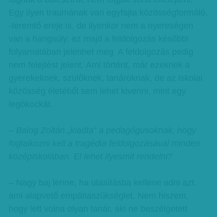
Egy ilyen traumának van egyfajta közösségformáló,
-teremtő ereje is, de ilyenkor nem a nyereségen
van a hangsúly, ez majd a feldolgozás későbbi
folyamatában jelenhet meg. A feldolgozás pedig
nem felejtést jelent. Ami történt, már ezeknek a
gyerekeknek, szülőknek, tanároknak, de az iskolai
közösség életéből sem lehet kivenni, mint egy
legókockát.
– Balog Zoltán „kiadta” a pedagógusoknak, hogy
foglalkozni kell a tragédia feldolgozásával minden
középiskolában. El lehet ilyesmit rendelni?
– Nagy baj lenne, ha utasításba kellene adni azt,
ami alapvető empátiaszükséglet. Nem hiszem,
hogy lett volna olyan tanár, aki ne beszélgetett