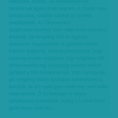
túlélőinek, osztály- és iskolatársaknak,
tanároknak igyekeznek segíteni. A Studio Italia
tolmácsokat, szállást ajánlott az érintett
családoknak. Az Ökumenikus
Segélyszervezethez több millió forint adomány
érkezett. De rengeteg civil és egyházi
szervezet, magánember is gyűjtést indított.
Kórházi dolgozók, sofőrök jelentkeztek, hogy
szükség esetén segítenek. Egy Angliában élő
rohammentős egy közösségi oldalon indított
gyűjtést a hős tornatanárnak, Vígh Györgynek,
aki rengeteg diákot épségben kimenekített a
buszból, de két saját gyermekét már nem tudta
megmenteni. Ő és felesége is súlyos
sérüléseket szenvedtek. Eddig 1,5 millió forint
gyűlt össze számára.