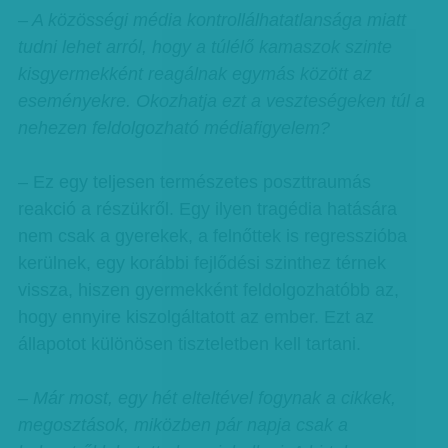
– A közösségi média kontrollálhatatlansága miatt
tudni lehet arról, hogy a túlélő kamaszok szinte
kisgyermekként reagálnak egymás között az
eseményekre. Okozhatja ezt a veszteségeken túl a
nehezen feldolgozható médiafigyelem?
– Ez egy teljesen természetes poszttraumás
reakció a részükről. Egy ilyen tragédia hatására
nem csak a gyerekek, a felnőttek is regresszióba
kerülnek, egy korábbi fejlődési szinthez térnek
vissza, hiszen gyermekként feldolgozhatóbb az,
hogy ennyire kiszolgáltatott az ember. Ezt az
állapotot különösen tiszteletben kell tartani.
– Már most, egy hét elteltével fogynak a cikkek,
megosztások, miközben pár napja csak a