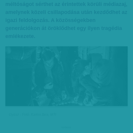
méltóságot sérthet az érintettek körüli médiazaj,
amelynek közeli csillapodása után kezdődhet az
igazi feldolgozás. A közösségekben
generációkon át öröklődhet egy ilyen tragédia
emlékezete.
Gyász - Fotó: Kallos Bea, MTI
hirdetes