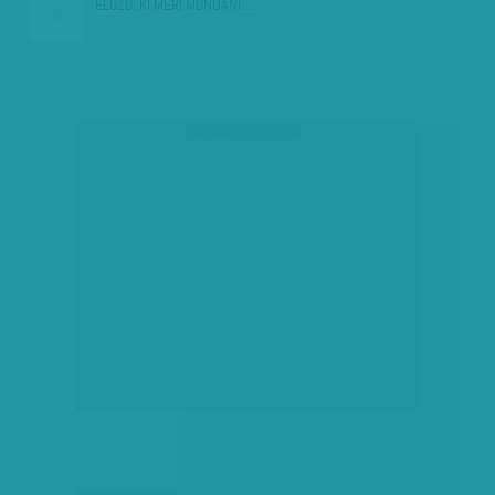
ELŐZŐ:
KI MERI MONDANI:…
társadalmi célú hirdetés