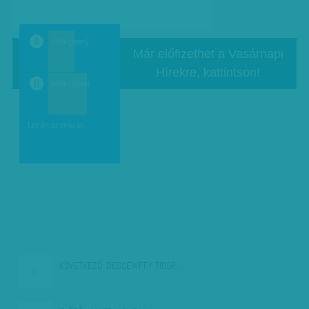
40% (Igen)
Már előfizethet a Vasárnapi
a
Hírekre, kattintson!
60% (Nem)
b
Lezárt szavazás.
KÖVETKEZŐ:
DESSEWFFY TIBOR…