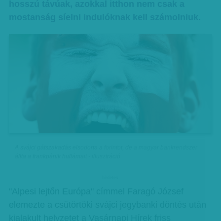
hosszú távúak, azokkal itthon nem csak a
mostanság síelni indulóknak kell számolniuk.
A svájci gátszakadás elsodorta a forintot, de a magyar bankrendszer
állta a frankpánik hullámait - illusztráció
hirdetes
"Alpesi lejtőn Európa" címmel Faragó József
elemezte a csütörtöki svájci jegybanki döntés után
kialakult helyzetet a Vasárnapi Hírek friss