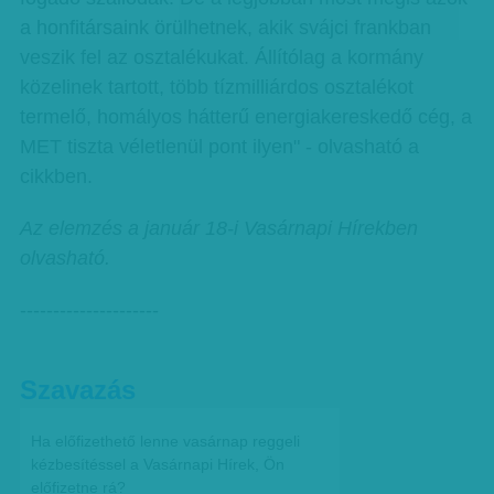
a honfitársaink örülhetnek, akik svájci frankban
veszik fel az osztalékukat. Állítólag a kormány
közelinek tartott, több tízmilliárdos osztalékot
termelő, homályos hátterű energiakereskedő cég, a
MET tiszta véletlenül pont ilyen" - olvasható a
cikkben.
Az elemzés a január 18-i Vasárnapi Hírekben
olvasható.
---------------------
Szavazás
Ha előfizethető lenne vasárnap reggeli
kézbesítéssel a Vasárnapi Hírek, Ön
előfizetne rá?