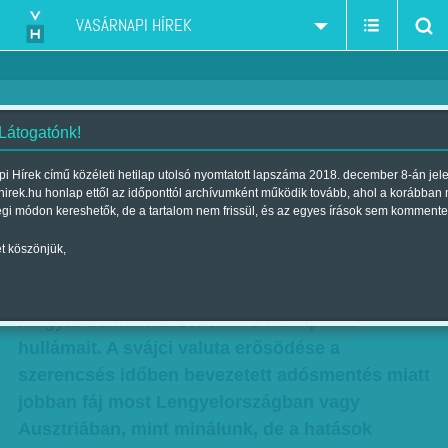
VASÁRNAPI HÍREK
 Látogatónk!
Frankpánik: piszok szerencsénk
i Hírek című közéleti hetilap utolsó nyomtatott lapszáma 2018. december 8-án jel
hirek.hu honlap ettől az időponttól archívumként működik tovább, ahol a korábban
volt
égi módon kereshetők, de a tartalom nem frissül, és az egyes írások sem kommente
Szerző:
VH ajánló
| 2015. január 18., vasárnap 12:45
t köszönjük,
A svájci gátszakadás elsodorta a forintot, de a
magyar bankrendszer állta a frankpánik
hullámait. A svájci valuta erősödése a
szerencsés időben bevezetett adósmentés miatt
jobban fáj most Lengyelországban vagy
Ausztriában, mint minálunk, de a hatások