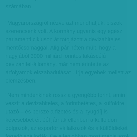
számában.
"Magyarországról nézve azt mondhatjuk: piszok
szerencsénk volt. A kormány ugyanis egy egész
parlamenti cikluson át totojázott a devizahiteles
mentőcsomaggal. Alig pár héten múlt, hogy a
nagyjából 3000 milliárd forintos lakáscélú
devizahitel-állományt már nem érintette az
árfolyamok elszabadulása" - írja egyebek mellett az
elemzésben.
"Nem mindenkinek rossz a gyengébb forint, amin
veszít a devizahiteles, a forintbetétes, a külföldre
utazó – és persze a fizetés és a nyugdíj is
kevesebbet ér. Jól járnak ellenben a külföldön
dolgozók, az exportőr vállalkozók és a külföldieket
fogadó szállodák. De a legjobban most mégis azok