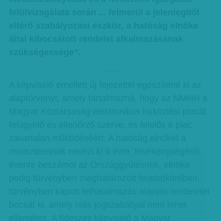
felülvizsgálata során ... felmerül a jelenlegitől
eltérő szabályozási eszköz, a hatóság elnöke
által kibocsátott rendelet alkalmazásának
szükségessége”.
hirdetes
A képviselő emellett új fejezettel egészítené ki az
alaptörvényt, amely tartalmazná, hogy az NMHH a
Magyar Köztársaság elektronikus hírközlési piacát
felügyelő és ellenőrző szerve, és felelős e piac
zavartalan működéséért. A hatóság elnökét a
miniszterelnök nevezi ki 9 évre, tevékenységéről
évente beszámol az Országgyűlésnek, elnöke
pedig törvényben meghatározott feladatkörében,
törvényben kapott felhatalmazás alapján rendeletet
bocsát ki, amely más jogszabállyal nem lehet
ellentétes. A fideszes képviselő a Magyar