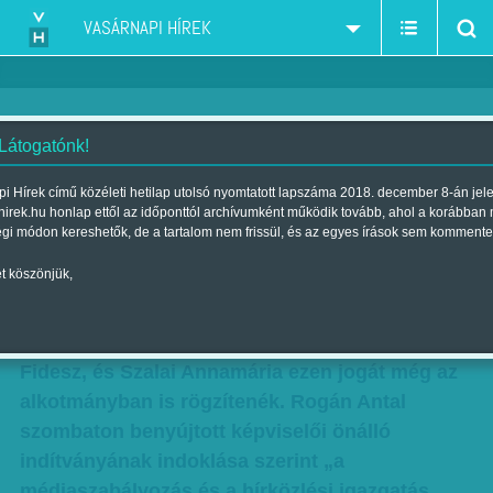
VASÁRNAPI HÍREK
 Látogatónk!
Szalai bebetonozva az
i Hírek című közéleti hetilap utolsó nyomtatott lapszáma 2018. december 8-án jel
hirek.hu honlap ettől az időponttól archívumként működik tovább, ahol a korábban
alkotmányba
égi módon kereshetők, de a tartalom nem frissül, és az egyes írások sem kommente
| Megjelent a 2010. december 12.-i lapszámban
t köszönjük,
Rendeletalkotási joggal ruházná fel a Nemzeti
Média- és Hírközlési Hatóság (NMHH) elnökét a
Fidesz, és Szalai Annamária ezen jogát még az
alkotmányban is rögzítenék. Rogán Antal
szombaton benyújtott képviselői önálló
indítványának indoklása szerint „a
médiaszabályozás és a hírközlési igazgatás