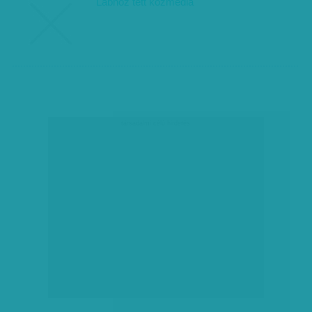
Lábhoz tett közmédia
társadalmi célú hirdetés