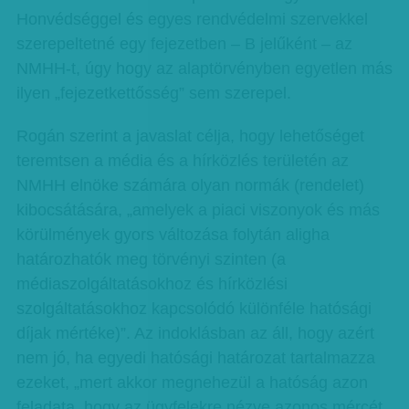
Honvédséggel és egyes rendvédelmi szervekkel
szerepeltetné egy fejezetben – B jelűként – az
NMHH-t, úgy hogy az alaptörvényben egyetlen más
ilyen „fejezetkettősség” sem szerepel.
Rogán szerint a javaslat célja, hogy lehetőséget
teremtsen a média és a hírközlés területén az
NMHH elnöke számára olyan normák (rendelet)
kibocsátására, „amelyek a piaci viszonyok és más
körülmények gyors változása folytán aligha
határozhatók meg törvényi szinten (a
médiaszolgáltatásokhoz és hírközlési
szolgáltatásokhoz kapcsolódó különféle hatósági
díjak mértéke)”. Az indoklásban az áll, hogy azért
nem jó, ha egyedi hatósági határozat tartalmazza
ezeket, „mert akkor megnehezül a hatóság azon
feladata, hogy az ügyfelekre nézve azonos mércét