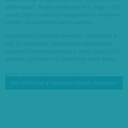
alkalmazzon”. Rogán emlékeztet arra, hogy a 2011.
január 1-jétől a pénzügyi felügyeletének elnökének
szintén van rendeletalkotási hatásköre.
Megalakulása óta eddig kilencszer módosította a
Ház az alkotmányt, többségében kormánypárti
képviselői kezdeményezésre. A tervek szerint jövő
áprilistól egy teljesen új alaptörvény lépne életbe.
Címkék:
labdarúgó iskolák
,
kormány
,
médiaalkotmány
Már előfizethet a Vasárnapi Hírekre, kattintson!