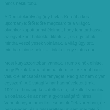
nincs nekik több.
A Remetekirályság (így hívták Koreát a korai
újkorban) időről időre megzsarolta a világot,
olyankor kapott annyi élelmet, hogy fenntarthassa
az egyébként haldokló diktatúrát, ők úgy tettek,
mintha veszélyesek volnának, a világ úgy tett,
mintha elhinné nekik – kialakult egy status quo.
Most kutyaszorítóban vannak. Trump elnök elhitte,
hogy Észak-Korea atomhatalom, és eszerint bánik
velük: ellencsapással fenyeget. Pedig az nem olyan
egyszerű. A Sivatagi Vihar hadműveletet (Irak,
1991) öt hónapig készítették elő, fel kellett vonulnia
a flottának, és az nem a gyorsaságáról híres.
Vannak ugyan amerikai csapatok Dél-Koreában, de
nem elegen, és a felszereltségük sem megfelelő