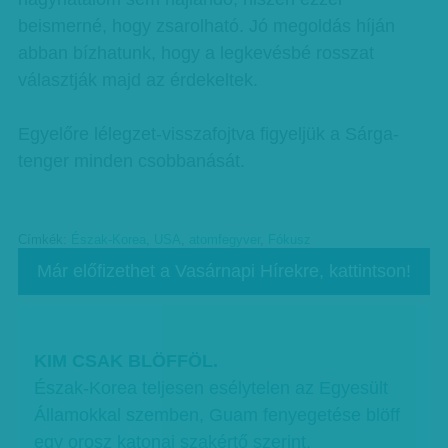
beismerné, hogy zsarolható. Jó megoldás híján
abban bízhatunk, hogy a legkevésbé rosszat
választják majd az érdekeltek.
Egyelőre lélegzet-visszafojtva figyeljük a Sárga-
tenger minden csobbanását.
Címkék:
Észak-Korea
,
USA
,
atomfegyver
,
Fókusz
Már előfizethet a Vasárnapi Hírekre, kattintson!
KIM CSAK BLÖFFÖL.
Észak-Korea teljesen esélytelen az Egyesült
Államokkal szemben, Guam fenyegetése blöff
egy orosz katonai szakértő szerint.