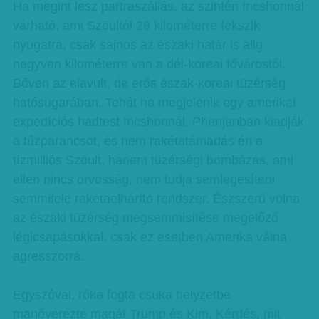
Ha megint lesz partraszállás, az szintén Incshonnál
várható, ami Szöultól 28 kilométerre fekszik
nyugatra, csak sajnos az északi határ is alig
negyven kilométerre van a dél-koreai fővárostól.
Bőven az elavult, de erős észak-koreai tüzérség
hatósugarában. Tehát ha megjelenik egy amerikai
expedíciós hadtest Incshonnál, Phenjanban kiadják
a tűzparancsot, és nem rakétatámadás éri a
tízmilliós Szöult, hanem tüzérségi bombázás, ami
ellen nincs orvosság, nem tudja semlegesíteni
semmiféle rakétaelhárító rendszer. Észszerű volna
az északi tüzérség megsemmisítése megelőző
légicsapásokkal, csak ez esetben Amerika válna
agresszorrá.
Egyszóval, róka fogta csuka helyzetbe
manőverezte magát Trump és Kim. Kérdés, mit