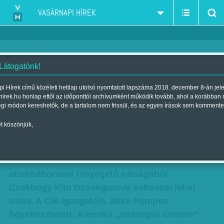
VASÁRNAPI HÍREK
 Látogatónk!
Szele Tamás: Atomháború
i Hírek című közéleti hetilap utolsó nyomtatott lapszáma 2018. december 8-án jel
hirek.hu honlap ettől az időponttól archívumként működik tovább, ahol a korábban
küszöbén?
égi módon kereshetők, de a tartalom nem frissül, és az egyes írások sem kommente
Szerző:
Szele Tamás
| Megjelent a 2017. augusztus 19.-i lapszámban
t köszönjük,
Óvatosan, arcvesztés nélkül próbál kihátrálni az
észak-koreai vezetés az eldurvuló,
atomháborúval fenyegető válságából.
Csakhogy Kim Dzsongunnál sohasem lehet
tudni. A CIA igazgatója, Mike Pompeo
figyelmeztetett: Amerika „stratégiai türelme”