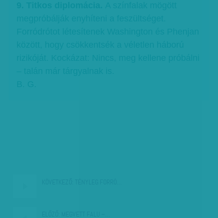
9. Titkos diplomácia.
A színfalak mögött
megpróbálják enyhíteni a feszültséget.
Forródrótot létesítenek Washington és Phenjan
között, hogy csökkentsék a véletlen háború
rizikóját. Kockázat: Nincs, meg kellene próbálni
– talán már tárgyalnak is.
B. G.
KÖVETKEZŐ:
TÉNYLEG FORRÓ…
ELŐZŐ:
MEGVETT FALU –…