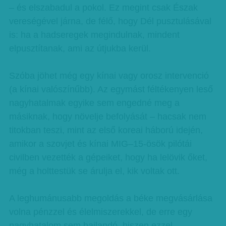
– és elszabadul a pokol. Ez megint csak Észak
vereségével járna, de félő, hogy Dél pusztulásával
is: ha a hadseregek megindulnak, mindent
elpusztítanak, ami az útjukba kerül.
Szóba jöhet még egy kínai vagy orosz intervenció
(a kínai valószínűbb). Az egymást féltékenyen leső
nagyhatalmak egyike sem engedné meg a
másiknak, hogy növelje befolyását – hacsak nem
titokban teszi, mint az első koreai háború idején,
amikor a szovjet és kínai MIG–15-ösök pilótái
civilben vezették a gépeiket, hogy ha lelövik őket,
még a holttestük se árulja el, kik voltak ott.
A leghumánusabb megoldás a béke megvásárlása
volna pénzzel és élelmiszerekkel, de erre egy
nagyhatalom sem hajlandó, hiszen ezzel