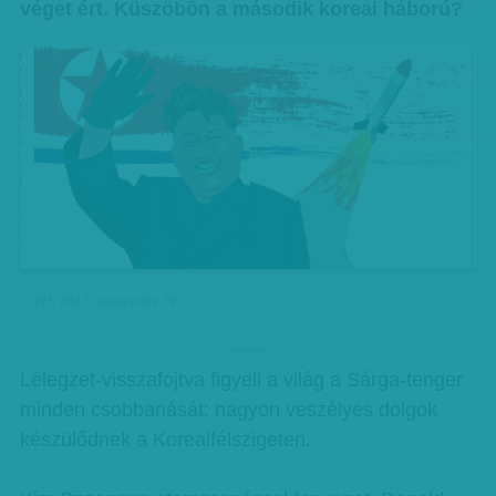
véget ért. Küszöbön a második koreai háború?
VH, 2017. augusztus 19.
hirdetes
Lélegzet-visszafojtva figyeli a világ a Sárga-tenger
minden csobbanását: nagyon veszélyes dolgok
készülődnek a Koreaifélszigeten.