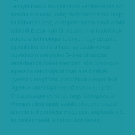
Leonyid Ivasov nyugalmazott vezérezredes azt
mondta a Russia Today tévécsatornának, hogy
ha háborúba lesz, a szuperhatalom eltörli a föld
színéről Észak-Koreát. Az amerikai haderőnek
akkora a technológiai fölénye, hogy abszolút
egyenlőtlen lenne a harc, az észak-koreai
légvédelem esélytelen B–1-es stratégiai
nehézbombázókkal szemben. Kim Dzsongun
agresszív retorikájával csak a tekintélyét
igyekszik megőrizni. A moszkvai Geopolitikai
Ügyek Akadémiáját vezető Ivasov sürgette
Oroszországot és Kínát, hogy támogassa a
Phenjan elleni újabb szankciókat, mert ezzel
szerinte a diplomáciai megoldást segítenék elő,
és csökkentenék a háború kockázatát.