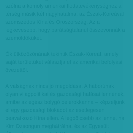
szólna a komoly amerikai flottatevékenységhez a
térség másik két nagyhatalma, az Észak-Koreával
szomszédos Kína és Oroszország. Az a
legkevesebb, hogy barátságtalanul összevonnák a
szemöldöküket.
Ők ütközőzónának tekintik Észak-Koreát, amely
saját területüket választja el az amerikai befolyási
övezettől.
A válságnak nincs jó megoldása. A háborúnak
olyan világpolitikai és gazdasági hatásai lennének,
amibe az egész bolygó belerokkanna – képzeljünk
el egy gazdasági blokádot az esetlegesen
beavatkozó Kína ellen. A legbölcsebb az lenne, ha
Kim Dzsongun meghátrálna, és az Egyesült