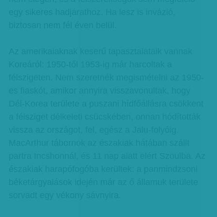
egy sikeres hadjárathoz. Ha lesz is invázió,
biztosan nem fél éven belül.
Az amerikaiaknak keserű tapasztalataik vannak
Koreáról: 1950-től 1953-ig már harcoltak a
félszigeten. Nem szeretnék megismételni az 1950-
es fiaskót, amikor annyira visszavonultak, hogy
Dél-Korea területe a puszani hídfőállásra csökkent
a félsziget délkeleti csücskében, onnan hódították
vissza az országot, fel, egész a Jalu-folyóig.
MacArthur tábornok az északiak hátában szállt
partra Incshonnál, és 11 nap alatt elért Szöulba. Az
északiak harapófogóba kerültek: a panmindzsoni
béketárgyalások idején már az ő államuk területe
sorvadt egy vékony sávnyira.