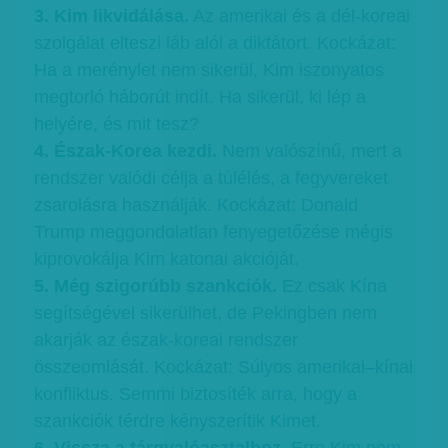
3. Kim likvidálása.
Az amerikai és a dél-koreai
szolgálat elteszi láb alól a diktátort. Kockázat:
Ha a merénylet nem sikerül, Kim iszonyatos
megtorló háborút indít. Ha sikerül, ki lép a
helyére, és mit tesz?
4. Észak-Korea kezdi.
Nem valószínű, mert a
rendszer valódi célja a túlélés, a fegyvereket
zsarolásra használják. Kockázat: Donald
Trump meggondolatlan fenyegetőzése mégis
kiprovokálja Kim katonai akcióját.
5. Még szigorúbb szankciók.
Ez csak Kína
segítségével sikerülhet, de Pekingben nem
akarják az észak-koreai rendszer
összeomlását. Kockázat: Súlyos amerikai–kínai
konfliktus. Semmi biztosíték arra, hogy a
szankciók térdre kényszerítik Kimet.