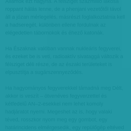
Államok ezt hagyná. A félsziget százmillió lakosa
roppant hálás lenne, de a phenjani vezetőtől távol
áll a józan mérlegelés, másrészt foglalkoztatnia kell
a hadseregét, különben ellene fordulnak az
elégedetlen tábornokok és éhező katonák.
Ha Északnak valóban vannak nukleáris fegyverei,
és ezeket be is veti, radioaktív sivataggá változik a
félsziget déli része, de az északi területeket is
elpusztítja a sugárszennyeződés.
Ha hagyományos fegyverekkel támadná meg Délt,
akkor is veszít – ötvenéves fegyverzettel és
kétfedelű AN–2-esekkel nem lehet komoly
hadjáratot nyerni. Megeshet az is, hogy valaki
téved, rosszkor nyom meg egy gombot, egy
határincidens elmérgesedik, egy repülőgép eltéved