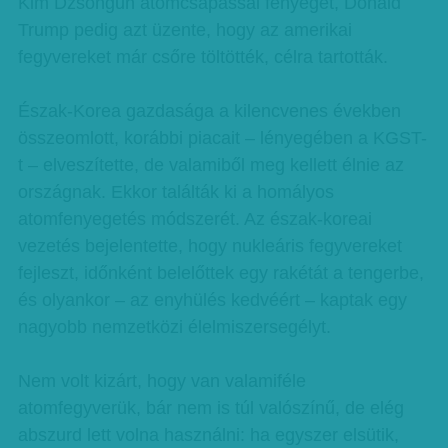
Kim Dzsongun atomcsapással fenyeget, Donald
Trump pedig azt üzente, hogy az amerikai
fegyvereket már csőre töltötték, célra tartották.
Észak-Korea gazdasága a kilencvenes években
összeomlott, korábbi piacait – lényegében a KGST-
t – elveszítette, de valamiből meg kellett élnie az
országnak. Ekkor találták ki a homályos
atomfenyegetés módszerét. Az észak-koreai
vezetés bejelentette, hogy nukleáris fegyvereket
fejleszt, időnként belelőttek egy rakétát a tengerbe,
és olyankor – az enyhülés kedvéért – kaptak egy
nagyobb nemzetközi élelmiszersegélyt.
Nem volt kizárt, hogy van valamiféle
atomfegyverük, bár nem is túl valószínű, de elég
abszurd lett volna használni: ha egyszer elsütik,