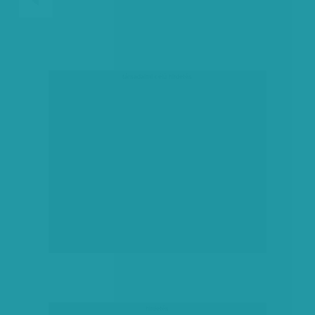
társadalmi célú hirdetés
hirdetés