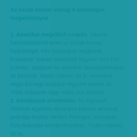
Az észak-koreai válság 9 lehetséges
forgatókönyve
1. Amerikai megelőző csapás.
Sikerül
harcképtelenné tenni az észak-koreai
hadsereget, Kim Dzsongun megbukik.
Kockázat: Marad bevethető fegyver. Kim Dél-
Koreán, Japánon és amerikai támaszpontokon
áll bosszút. Totális háború tör ki, nukleáris,
vegyi és/vagy biológiai fegyvert vetnek be.
Több százezer vagy millió civil áldozat.
2. Korlátozott elrettentés.
Az Egyesült
Államok egyetlen látványos katonai akcióval
próbálja észhez téríteni Phenjant. Kockázat:
Kim reakciója kiszámíthatatlan. Totális háború
tör ki.