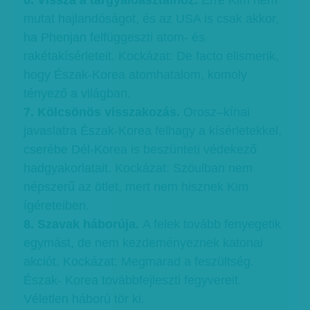
6. Vissza a tárgyalóasztalhoz.
Erre Kim nem
mutat hajlandóságot, és az USA is csak akkor,
ha Phenjan felfüggeszti atom- és
rakétakísérleteit. Kockázat: De facto elismerik,
hogy Észak-Korea atomhatalom, komoly
tényező a világban.
7. Kölcsönös visszakozás.
Orosz–kínai
javaslatra Észak-Korea felhagy a kísérletekkel,
cserébe Dél-Korea is beszünteti védekező
hadgyakorlatait. Kockázat: Szöulban nem
népszerű az ötlet, mert nem hisznek Kim
ígéreteiben.
8. Szavak háborúja.
A felek tovább fenyegetik
egymást, de nem kezdeményeznek katonai
akciót. Kockázat: Megmarad a feszültség.
Észak- Korea továbbfejleszti fegyvereit.
Véletlen háború tör ki.