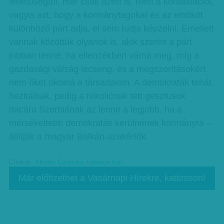
lehetőségtől, már csak azért is, mert a kohabitációt,
vagyis azt, hogy a kormánytagokat és az elnököt
különböző párt adja, el sem tudja képzelni. Emellett
vannak közöttük olyanok is, akik szerint a párt
jobban tenné, ha ellenzékben várná meg, míg a
gazdasági válság lecseng, és a megszorításokért
nem őket okolná a társadalom. A demokraták tehát
hezitálnak, pedig a Nikolićnak tett gesztusok
dacára Szerbiának az lenne a legjobb, ha a
mérsékeltebb demokraták kerülnének kormányra –
állítják a magyar Balkán-szakértők.
Címkék:
Alberto Contador
,
háborús bűn
Már előfizethet a Vasárnapi Hírekre, kattintson!