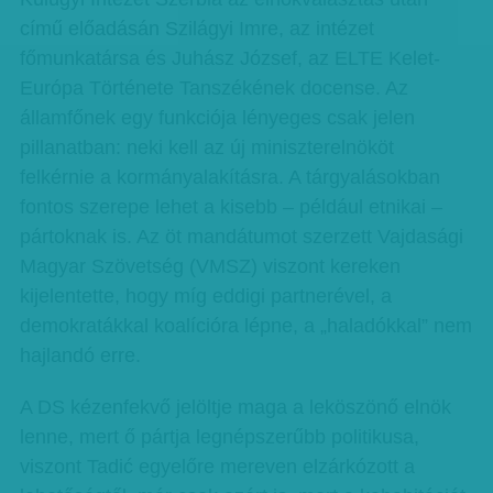
című előadásán Szilágyi Imre, az intézet
főmunkatársa és Juhász József, az ELTE Kelet-
Európa Története Tanszékének docense. Az
államfőnek egy funkciója lényeges csak jelen
pillanatban: neki kell az új miniszterelnököt
felkérnie a kormányalakításra. A tárgyalásokban
fontos szerepe lehet a kisebb – például etnikai –
pártoknak is. Az öt mandátumot szerzett Vajdasági
Magyar Szövetség (VMSZ) viszont kereken
kijelentette, hogy míg eddigi partnerével, a
demokratákkal koalícióra lépne, a „haladókkal” nem
hajlandó erre.
A DS kézenfekvő jelöltje maga a leköszönő elnök
lenne, mert ő pártja legnépszerűbb politikusa,
viszont Tadić egyelőre mereven elzárkózott a