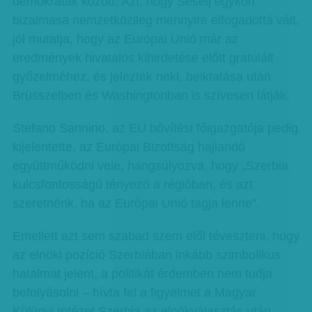
demokraták között. Azt, hogy Šešelj egykori
bizalmasa nemzetközileg mennyire elfogadottá vált,
jól mutatja, hogy az Európai Unió már az
eredmények hivatalos kihirdetése előtt gratulált
győzelméhez, és jelezték neki, beiktatása után
Brüsszelben és Washingtonban is szívesen látják.
Stefano Sannino, az EU bővítési főigazgatója pedig
kijelentette, az Európai Bizottság hajlandó
együttműködni vele, hangsúlyozva, hogy „Szerbia
kulcsfontosságú tényező a régióban, és azt
szeretnénk, ha az Európai Unió tagja lenne”.
Emellett azt sem szabad szem elől téveszteni, hogy
az elnöki pozíció Szerbiában inkább szimbolikus
hatalmat jelent, a politikát érdemben nem tudja
befolyásolni – hívta fel a figyelmet a Magyar
Külügyi Intézet Szerbia az elnökválasztás után