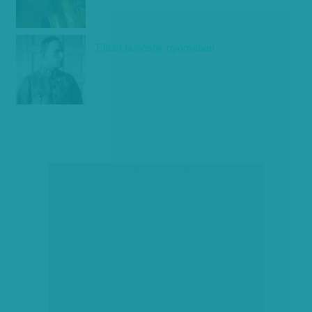
Eltűnt bűnösök nyomában
társadalmi célú hirdetés