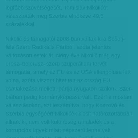
legfőbb szövetségesét, Tomislav Nikolićot
választották meg Szerbia elnökévé 49,5
százalékkal.
Nikolić és támogatói 2008-ban váltak ki a Šešelj-
féle Szerb Radikális Pártból, azóta jelentős
változáson estek át. Négy éve Nikolić még egy
orosz–belorusz–szerb szuperállam tervét
támogatta, amely az EU és az USA ellenpólusa lett
volna, azóta viszont hitet tett az ország EU-
csatlakozása mellett, pártja nyugaton szalon-, Szer­­
biában pedig kormányképessé vált. Ezért a mostani
választásokon, azt leszámítva, hogy Koszovó és
Szerbia egységéért Nikolićék kicsit határozottabban
állnak ki, nem volt különbség a haladók és a
korrupciós ügyek miatt népszerűtlenné vált