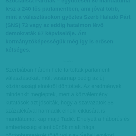
Szocialista Pártnak – együttesen 80 mandátuma
lesz a 240 fős parlamentben, ami jóval több,
mint a választásokon győztes Szerb Haladó Párt
(SNS) 73 vagy az eddig hatalmon lévő
demokraták 67 képviselője. Ám
kormányzóképességük még így is erősen
kétséges.
hirdetes
Szerbiában három hete tartottak parlamenti
választásokat, múlt vasárnap pedig az új
köztársasági elnökről döntöttek. Az eredmények
mindenkit megleptek, mert a közvélemény-
kutatások azt jósolták, hogy a szavazatok 58
százalékával harmadik elnöki ciklusára is
mandátumot kap majd Tadić. Ehelyett a háborús és
emberiesség elleni bűnök miatt hágai
börtönbüntetését töltő Vojislav Šešelj egykori