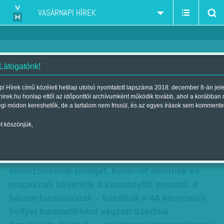
VASÁRNAPI HÍREK
 Látogatónk!
Bizonytalan Szerbia
i Hírek című közéleti hetilap utolsó nyomtatott lapszáma 2018. december 8-án jel
hirek.hu honlap ettől az időponttól archívumként működik tovább, ahol a korábban
Szerző:
Szűcs Ágnes
| Megjelent a 2012. május 26.-i lapszámban
égi módon kereshetők, de a tartalom nem frissül, és az egyes írások sem kommente
t köszönjük,
Ultimátumot adott Boris Tadić volt szerb
elnöknek három kisebb párt: ha Tadić pártja a
Demokrata Párt (DS) nem nevezi meg
miniszterelnök-jelöltjét, koalíciót alkotnak és
maguknak követelik a kormányfői posztot. A
három formációnak – közöttük a 44 képviselői
hellyel harmadikként végzett Szerbiai