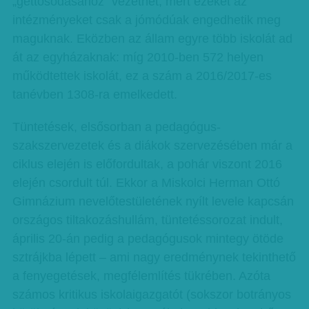
„gettósodásához” vezethet, mert ezeket az
intézményeket csak a jómódúak engedhetik meg
maguknak. Eközben az állam egyre több iskolát ad
át az egyházaknak: míg 2010-ben 572 helyen
működtettek iskolát, ez a szám a 2016/2017-es
tanévben 1308-ra emelkedett.
Tüntetések, elsősorban a pedagógus-
szakszervezetek és a diákok szervezésében már a
ciklus elején is előfordultak, a pohár viszont 2016
elején csordult túl. Ekkor a Miskolci Herman Ottó
Gimnázium nevelőtestületének nyílt levele kapcsán
országos tiltakozáshullám, tüntetéssorozat indult,
április 20-án pedig a pedagógusok mintegy ötöde
sztrájkba lépett – ami nagy eredménynek tekinthető
a fenyegetések, megfélemlítés tükrében. Azóta
számos kritikus iskolaigazgatót (sokszor botrányos