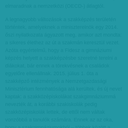
elmaradnak a nemzetközi (OECD-) átlagtól.
A legnagyobb változások a szakképzés területén
történtek, amelyeknek a miniszterelnök egy 2014.
őszi nyilatkozata ágyazott meg, amikor azt mondta:
a sikeres élethez az út a szakmán keresztül vezet.
Azóta egyértelmű, hogy a Fidesz a gimnáziumi
képzés helyett a szakképzésbe szeretné terelni a
diákokat, bár ennek a törekvésnek a családok
egyelőre ellenállnak. 2015. július 1. óta a
szakképző intézmények a Nemzetgazdasági
Minisztérium fennhatósága alá kerültek, és új nevet
kaptak: a szakközépiskolákat szakgimnáziummá
nevezték át, a korábbi szakiskolák pedig
szakközépiskolák lettek, de ettől nem váltak
vonzóbbá a tanulók számára. Ennek az az oka,
hogy a szakgimnáziumokból – többek között a