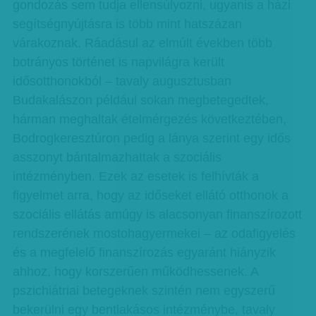
gondozás sem tudja ellensúlyozni, ugyanis a házi
segítségnyújtásra is több mint hatszázan
várakoznak. Ráadásul az elmúlt években több
botrányos történet is napvilágra került
idősotthonokból – tavaly augusztusban
Budakalászon például sokan megbetegedtek,
hárman meghaltak ételmérgezés következtében,
Bodrogkeresztúron pedig a lánya szerint egy idős
asszonyt bántalmazhattak a szociális
intézményben. Ezek az esetek is felhívták a
figyelmet arra, hogy az időseket ellátó otthonok a
szociális ellátás amúgy is alacsonyan finanszírozott
rendszerének mostohagyermekei – az odafigyelés
és a megfelelő finanszírozás egyaránt hiányzik
ahhoz, hogy korszerűen működhessenek. A
pszichiátriai betegeknek szintén nem egyszerű
bekerülni egy bentlakásos intézménybe, tavaly