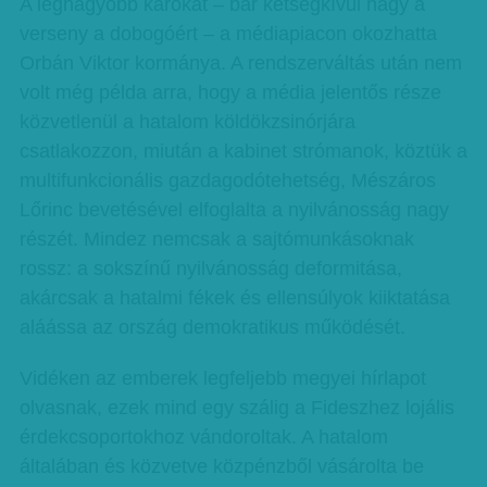
A legnagyobb károkat – bár kétségkívül nagy a
verseny a dobogóért – a médiapiacon okozhatta
Orbán Viktor kormánya. A rendszerváltás után nem
volt még példa arra, hogy a média jelentős része
közvetlenül a hatalom köldökzsinórjára
csatlakozzon, miután a kabinet strómanok, köztük a
multifunkcionális gazdagodótehetség, Mészáros
Lőrinc bevetésével elfoglalta a nyilvánosság nagy
részét. Mindez nemcsak a sajtómunkásoknak
rossz: a sokszínű nyilvánosság deformitása,
akárcsak a hatalmi fékek és ellensúlyok kiiktatása
aláássa az ország demokratikus működését.
Vidéken az emberek legfeljebb megyei hírlapot
olvasnak, ezek mind egy szálig a Fideszhez lojális
érdekcsoportokhoz vándoroltak. A hatalom
általában és közvetve közpénzből vásárolta be