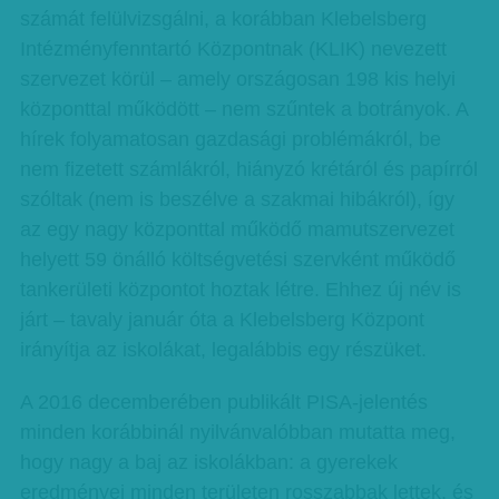
számát felülvizsgálni, a korábban Klebelsberg
Intézményfenntartó Központnak (KLIK) nevezett
szervezet körül – amely országosan 198 kis helyi
központtal működött – nem szűntek a botrányok. A
hírek folyamatosan gazdasági problémákról, be
nem fizetett számlákról, hiányzó krétáról és papírról
szóltak (nem is beszélve a szakmai hibákról), így
az egy nagy központtal működő mamutszervezet
helyett 59 önálló költségvetési szervként működő
tankerületi központot hoztak létre. Ehhez új név is
járt – tavaly január óta a Klebelsberg Központ
irányítja az iskolákat, legalábbis egy részüket.
A 2016 decemberében publikált PISA-jelentés
minden korábbinál nyilvánvalóbban mutatta meg,
hogy nagy a baj az iskolákban: a gyerekek
eredményei minden területen rosszabbak lettek, és