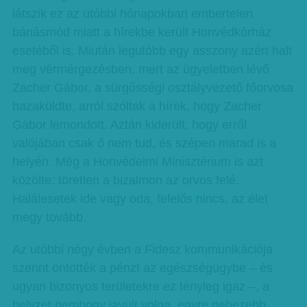
látszik ez az utóbbi hónapokban embertelen
bánásmód miatt a hírekbe került Honvédkórház
esetéből is. Miután legutóbb egy asszony azért halt
meg vérmérgezésben, mert az ügyeletben lévő
Zacher Gábor, a sürgősségi osztályvezető főorvosa
hazaküldte, arról szóltak a hírek, hogy Zacher
Gábor lemondott. Aztán kiderült, hogy erről
valójában csak ő nem tud, és szépen marad is a
helyén. Még a Honvédelmi Minisztérium is azt
közölte: töretlen a bizalmon az orvos felé.
Halálesetek ide vagy oda, felelős nincs, az élet
megy tovább.
Az utóbbi négy évben a Fidesz kommunikációja
szerint öntötték a pénzt az egészségügybe – és
ugyan bizonyos területekre ez tényleg igaz –, a
helyzet nemhogy javult volna, egyre nehezebb