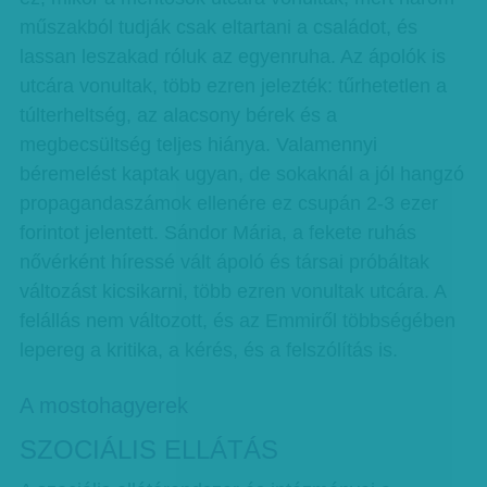
műszakból tudják csak eltartani a családot, és
lassan leszakad róluk az egyenruha. Az ápolók is
utcára vonultak, több ezren jelezték: tűrhetetlen a
túlterheltség, az alacsony bérek és a
megbecsültség teljes hiánya. Valamennyi
béremelést kaptak ugyan, de sokaknál a jól hangzó
propagandaszámok ellenére ez csupán 2-3 ezer
forintot jelentett. Sándor Mária, a fekete ruhás
nővérként híressé vált ápoló és társai próbáltak
változást kicsikarni, több ezren vonultak utcára. A
felállás nem változott, és az Emmiről többségében
lepereg a kritika, a kérés, és a felszólítás is.
A mostohagyerek
SZOCIÁLIS ELLÁTÁS