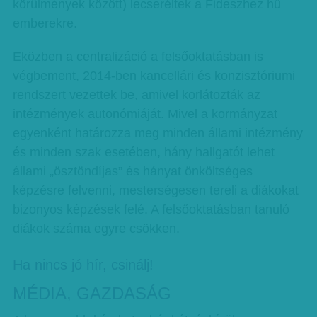
körülmények között) lecseréltek a Fideszhez hű
emberekre.
Eközben a centralizáció a felsőoktatásban is
végbement, 2014-ben kancellári és konzisztóriumi
rendszert vezettek be, amivel korlátozták az
intézmények autonómiáját. Mivel a kormányzat
egyenként határozza meg minden állami intézmény
és minden szak esetében, hány hallgatót lehet
állami „ösztöndíjas” és hányat önköltséges
képzésre felvenni, mesterségesen tereli a diákokat
bizonyos képzések felé. A felsőoktatásban tanuló
diákok száma egyre csökken.
Ha nincs jó hír, csinálj!
MÉDIA, GAZDASÁG