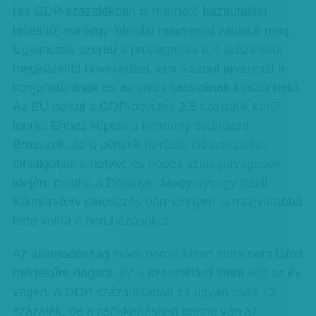
(és GDP-százalékban is mérhető hazautalást
teljesítő) mintegy félmillió magyarral valósult meg.
Ugyancsak szereti a propaganda a 4 százalékot
megközelítő növekedést, ami viszont javarészt a
konjunktúrának és az uniós kasszának köszönhető.
Az EU nélkül a GDP-bővülés 2,5 százalék körül
lenne. Ehhez képest a kormány ostorozza
Brüsszelt, de a pénzek forrását előszeretettel
elhallgatják a hetyke és népes szalagátvágások
idején, mintha a Darányi-, Magyaryvagy Széll
Kálmán-terv elnevezés bármennyire is magyarabbá
tette volna a beruházásokat.
Az államadósság mára nominálisan soha nem látott
mértékűre dagadt, 27,5 ezermilliárd forint volt az év
végén. A GDP százalékában ez ugyan csak 73
százalék, de a csökkenésben benne van az