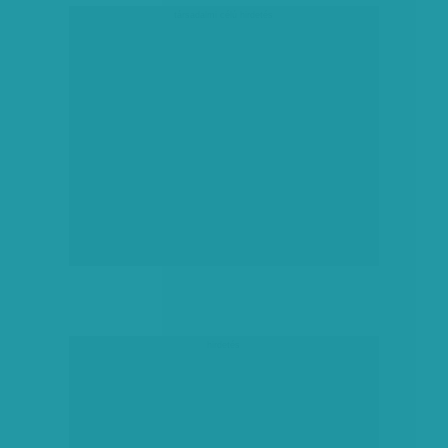
társadalmi célú hirdetés
hirdetés