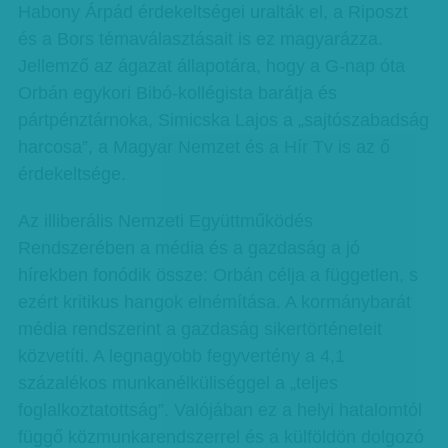
Habony Árpád érdekeltségei uralták el, a Riposzt
és a Bors témaválasztásait is ez magyarázza.
Jellemző az ágazat állapotára, hogy a G-nap óta
Orbán egykori Bibó-kollégista barátja és
pártpénztárnoka, Simicska Lajos a „sajtószabadság
harcosa”, a Magyar Nemzet és a Hír Tv is az ő
érdekeltsége.
Az illiberális Nemzeti Együttműködés
Rendszerében a média és a gazdaság a jó
hírekben fonódik össze: Orbán célja a független, s
ezért kritikus hangok elnémítása. A kormánybarát
média rendszerint a gazdaság sikertörténeteit
közvetíti. A legnagyobb fegyvertény a 4,1
százalékos munkanélküliséggel a „teljes
foglalkoztatottság”. Valójában ez a helyi hatalomtól
függő közmunkarendszerrel és a külföldön dolgozó