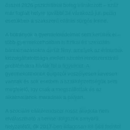
ősszel 2826 pszichiátriai beteg várakozott – száz
már foglalt helyre további 34 várakozó jut, pedig
esetükben a szakszerű ellátás sürgős lenne.
A botrányok a gyermekvédelmet sem kerülték el –
több gyermekotthonban is fizikai és szexuális
bántalmazásokra derült fény, amelyek az érintettek
kiszolgáltatottsága mellett szintén rendszerszintű
problémákra hívták fel a figyelmet. A
gyermekotthonok dolgozói veszélyesen kevesen
vannak és sok esetben a szakképzettségük sem
megfelelő, így csak a megszállottak és az
alkalmatlanok maradnak a pályán.
A szociális ellátórendszer rossz állapota nem
elválasztható a benne dolgozók sanyarú
helyzetétől, ők 2017-ben átlagosan 88 589 forintot