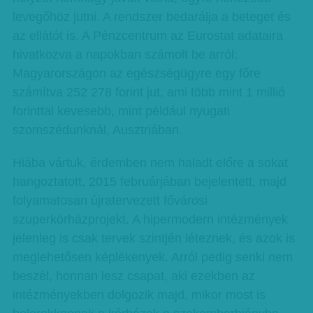
levegőhöz jutni. A rendszer bedarálja a beteget és
az ellátót is. A Pénzcentrum az Eurostat adataira
hivatkozva a napokban számolt be arról:
Magyarországon az egészségügyre egy főre
számítva 252 278 forint jut, ami több mint 1 millió
forinttal kevesebb, mint például nyugati
szomszédunknál, Ausztriában.
Hiába vártuk, érdemben nem haladt előre a sokat
hangoztatott, 2015 februárjában bejelentett, majd
folyamatosan újratervezett fővárosi
szuperkórházprojekt. A hipermodern intézmények
jelenleg is csak tervek szintjén léteznek, és azok is
meglehetősen képlékenyek. Arról pedig senki nem
beszél, honnan lesz csapat, aki ezekben az
intézményekben dolgozik majd, mikor most is