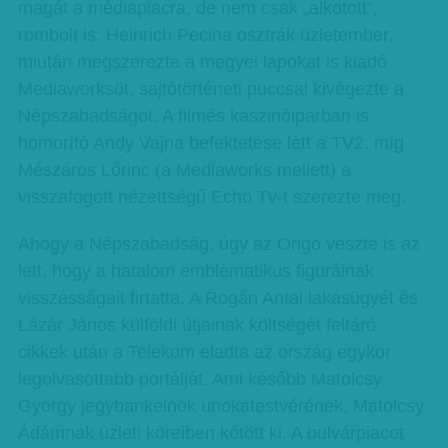
magát a médiapiacra, de nem csak „alkotott”,
rombolt is: Heinrich Pecina osztrák üzletember,
miután megszerezte a megyei lapokat is kiadó
Mediaworksöt, sajtótörténeti puccsal kivégezte a
Népszabadságot. A filmés kaszinóiparban is
homorító Andy Vajna befektetése lett a TV2, míg
Mészáros Lőrinc (a Mediaworks mellett) a
visszafogott nézettségű Echo Tv-t szerezte meg.
Ahogy a Népszabadság, úgy az Origo veszte is az
lett, hogy a hatalom emblematikus figuráinak
visszásságait firtatta. A Rogán Antal lakásügyét és
Lázár János külföldi útjainak költségét feltáró
cikkek után a Telekom eladta az ország egykor
legolvasottabb portálját. Ami később Matolcsy
György jegybankelnök unokatestvérének, Matolcsy
Ádámnak üzleti köreiben kötött ki. A bulvárpiacot