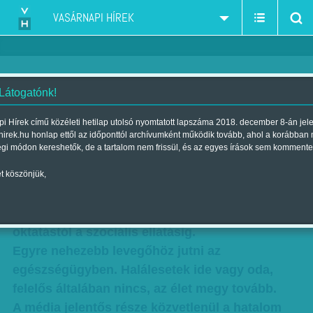
VASÁRNAPI HÍREK
 Látogatónk!
Szertefoszló ígéretfelhők
i Hírek című közéleti hetilap utolsó nyomtatott lapszáma 2018. december 8-án jel
hirek.hu honlap ettől az időponttól archívumként működik tovább, ahol a korábban
Szerzők:
Balassa Tamás
,
F. Szabó Kata
,
Kuslits Szonja
| Megjelent a
égi módon kereshetők, de a tartalom nem frissül, és az egyes írások sem kommente
2018. április 06.-i lapszámban
t köszönjük,
Elhanyagolt, magára hagyott területek sorát
hozta az elmúlt négy év Fidesz-kormányzás az
oktatástól a szociális ellátásig.
Egyre nehezebb levegőhöz jutni az
egészségügyben. Halálesetek ide vagy oda,
felelős általában nincs, az élet megy tovább.
A média jelentős része közvetlenül a hatalom