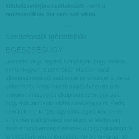
köldökzsinórjára csatlakozott – erre a
rendszerváltás óta nem volt példa.
hirdetes
Szertefoszló ígéretfelhők
EGÉSZSÉGÜGY
„Ha isten vagy, tegyed, Könyörgök, hogy kevesb
ember legyen. S több fóka.” Madách sorai
elhangozhatnának stadionnal és orvossal is, de az
utóbbi négy (vagy inkább nyolc) évben ez már
annyira demagóg és elkoptatott szöveggé vált,
hogy már mindenki inkább csak legyint rá. Pedig
nem kellene. Mégis, úgy tűnik, egyre kevesebb
súlya van a sürgősségi osztályon ellátatlanság
miatt elhunyt emberi életeknek a nagypolitikában, a
felelősségre vonás legalábbis rendre elmarad. Jól