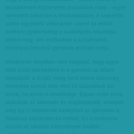
lecsökkentett közismereti óraszámok miatt – egyre
nehezebb bekerülni a felsőoktatásba. A szakértők
szinte egyöntetű véleménye szerint az elmúlt
években gyakorlatilag a szakképzés lebutítása
történt meg, ami elsősorban a szegényebb,
hátrányos helyzetű gyerekek esélyeit rontja.
Mindennek fényében nem meglepő, hogy egyre
több szülő menekítené ki a gyerekét az állami
iskolákból: a Szülői Hang nevű online közösség
felmérése szerint több mint 65 százalékuk ezt
tenné, ha lenne rá lehetősége. Éppen ezért sorra
alakulnak az alternatív és magániskolák, amelyek
még így is képtelenek kielégíteni az igényeket a
hatalmas túljelentkezés mellett. Ez a tendencia
viszont az oktatási intézmények további