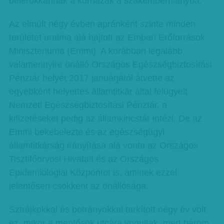
belerokkannak a kórházak a szakemberhiányba.
Az elmúlt négy évben apránként szinte minden
területet uralma alá hajtott az Emberi Erőforrások
Minisztériuma (Emmi). A korábban legalább
valamennyire önálló Országos Egészségbiztosítási
Pénztár helyét 2017 januárjától átvette az
egyébként helyettes államtitkár által felügyelt
Nemzeti Egészségbiztosítási Pénztár, a
kifizetéseket pedig az államkincstár intézi. De az
Emmi bekebelezte és az egészségügyi
államtitkárság irányítása alá vonta az Országos
Tisztifőorvosi Hivatalt és az Országos
Epidemiológiai Központot is, aminek ezzel
jelentősen csökkent az önállósága.
Sztrájkokkal és botrányokkal tarkított négy év volt
ez, mikor a mentősök utcára vonultak, mert három