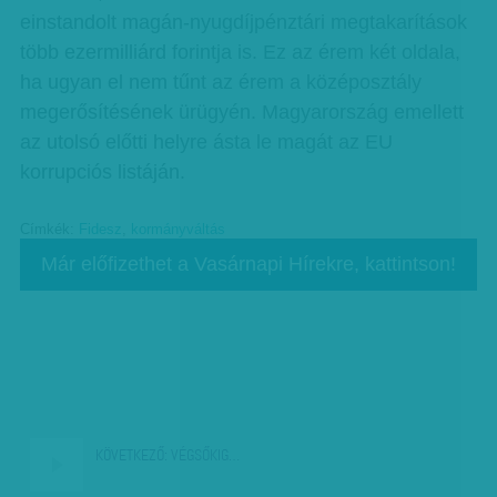
einstandolt magán-nyugdíjpénztári megtakarítások
több ezermilliárd forintja is. Ez az érem két oldala,
ha ugyan el nem tűnt az érem a középosztály
megerősítésének ürügyén. Magyarország emellett
az utolsó előtti helyre ásta le magát az EU
korrupciós listáján.
Címkék:
Fidesz
,
kormányváltás
Már előfizethet a Vasárnapi Hírekre, kattintson!
KÖVETKEZŐ:
VÉGSŐKIG…