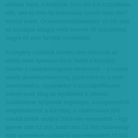
vihettek haza. A fizetésük 2010 óta 5,8 százalékkal
nőtt, ami az mfor.hu számításai szerint nettó 4867
forintot jelent. Összehasonlításképpen: ez idő alatt
az országos átlagos nettó kereset 48 százalékkal,
vagyis 65 ezer forinttal növekedett.
A szegény családok szintén nem tartoznak az
utóbbi évek nyertesei közé, holott a kormány
büszke a családtámogatási rendszerre – a családi
adóés járulékkedvezmény, gyed extra és a csok
bevezetésére. Ugyanakkor a szociálpolitikusok
szerint ezek főleg az egyébként is tehetős
családoknak nyújtanak segítséget, a szegényekről
megfeledkezett a kormány. A mindenkinek járó
családi pótlék utoljára 2008-ban emelkedett – egy
gyerek után 12 200, kettő után 13 300, háromvagy
több gyermekes családnál gyermekenként 16 000