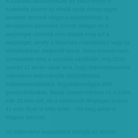
A szociális ellátórendszer és intézményei a
szakértők szerint az elmúlt nyolc évben egyre
kevésbé tesznek eleget a feladataiknak; a
társadalom peremére szorult rétegek és a
segítségre szorulók nem kapják meg azt a
segítséget, amely a felszínen maradáshoz vagy az
előrelépéshez elegendő lenne. Soha ennyien nem
szerepeltek még a szociális várólistán: míg 2016
nyarán 21 ezren várak arra, hogy bekerülhessenek
valamilyen intézménybe (idősotthonba,
hajléktalanellátásba, fogyatékossággal élők
gondozóházába), tavaly szeptemberben ez a szám
már 29 600 volt, de a várakozók tényleges száma
41 ezer főnél is több lehet – írta meg akkor a
Magyar Nemzet.
Az intézményi kapacitások hiányát az otthoni