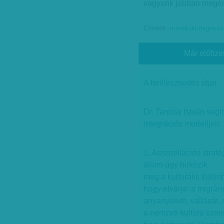
vagyunk jobban megért
Címkék:
menekült-migráció
Már előfize
A beilleszkedés útjai
Dr. Tarrósy István seg
integrációs modelljeit:
1. Asszimilációs strat
állam úgy birkózik
meg a kulturális külön
hogy elvárja: a migráns
anyanyelvét, vallását, 
a nemzeti kultúra szeri