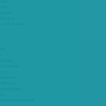
hálók
orlók
nak fenn
ktívak új
 a hazai ukrán
 nem
m
zőséget,
 határozott
eszi a
ársadalmi
 főként az
i különbségek
is,
s csoportidentitások