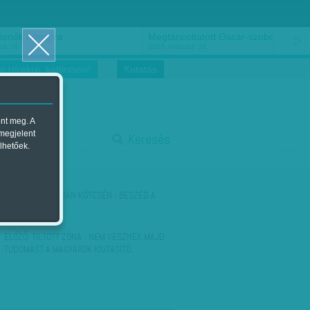
ősnők nőnapra
Megtáncoltatott Oscar-szobor
us 16.
2018. március 16.
i Hírekre, kattintson!
Kutatás
ent meg. A
start
 megjelent
Keresés
lhetőek.
stop
KÖVETKEZŐ:
ORBÁN KÖTCSÉN - BESZÉD A
BLA-BLÁRÓL
ELŐZŐ:
TILTOTT ZÓNA - NEM VESZNEK MAJD
TUDOMÁST A MAGYAROK KIUTASÍTÓ…