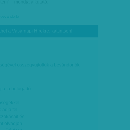
eni” – mondja a kutató.
-bevándorló
thet a Vasárnapi Hírekre, kattintson!
ítségével összegyűjtöttük a bevándorlók
égia: a befogadó
bségekkel,
 adja fel
szokásait és
nt olvadjon