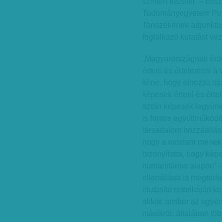
szinten kezelni” – össz
Tudományegyetem Pol
Tanszékének adjunktus
foglalkozó kutatást vez
„Magyarországnak érde
érteni és értelmezni a v
kéne, hogy elhozza s
képesek érteni és érte
aztán képesek legyünk
is fontos együttműködésr
társadalom hozzáállás
hogy a mostani menek
bizonyította, hogy ké
humanitárius alapon” – 
ellenállása is megtörh
elutasító retorikáján k
akkor, amikor az egyé
másikról: általában tö