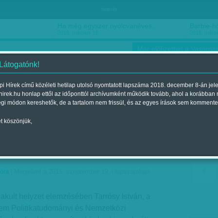
hirdetés
Ha még egyszer nyolcvanéves…
Barbie-h
2018. március 16.
2018. márci
Már előfizethet a Vasárnap
 Látogatónk!
i Hírek című közéleti hetilap utolsó nyomtatott lapszáma 2018. december 8-án jel
hirek.hu honlap ettől az időponttól archívumként működik tovább, ahol a korábban
ókusz
Szerintem
Ízlés
Sport
égi módon kereshetők, de a tartalom nem frissül, és az egyes írások sem kommente
t köszönjük,
sosem érte hazánkat -
asztalat nélkül
óra
| Megjelent a 2015. szeptember 19.-i lapszámban
akult helyzet elemzésében Tarrósy István, a
m Politikatudományi és Nemzetközi