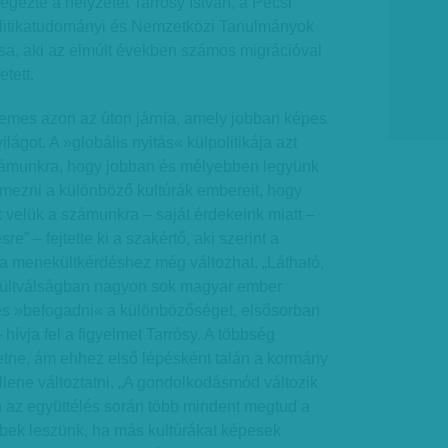
egezte a helyzetet Tarrósy István, a Pécsi
itikatudományi és Nemzetközi Tanulmányok
a, aki az elmúlt években számos migrációval
etett.
mes azon az úton járnia, amely jobban képes
ilágot. A »globális nyitás« külpolitikája azt
zámunkra, hogy jobban és mélyebben legyünk
lmezni a különböző kultúrák embereit, hogy
 velük a számunkra – saját érdekeink miatt –
e” – fejtette ki a szakértő, aki szerint a
a menekültkérdéshez még változhat. „Látható,
ültválságban nagyon sok magyar ember
pes »befogadni« a különbözőséget, elsősorban
hívja fel a figyelmet Tarrósy. A többség
etne, ám ehhez első lépésként talán a kormány
ellene változtatni. „A gondolkodásmód változik
n az együttélés során több mindent megtud a
bbek leszünk, ha más kultúrákat képesek