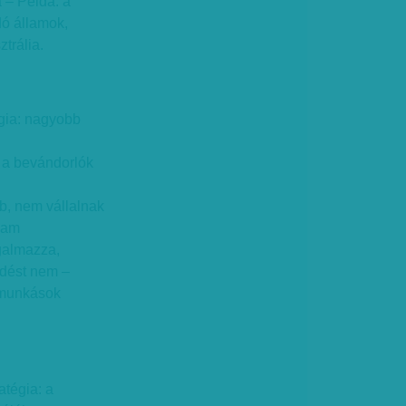
 – Példa: a
dó államok,
trália.
égia: nagyobb
, a bevándorlók
, nem vállalnak
llam
galmazza,
edést nem –
gmunkások
atégia: a