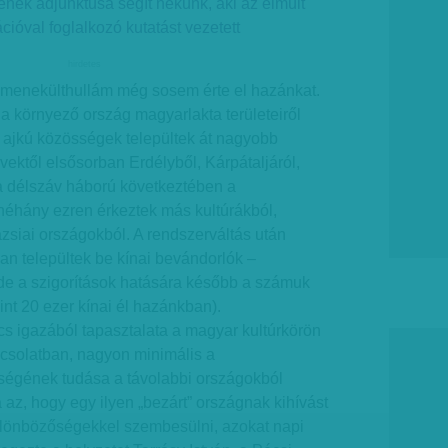
ek adjunktusa segít nekünk, aki az elmúlt
óval foglalkozó kutatást vezetett
hirdetes
menekülthullám még sosem érte el hazánkat.
a környező ország magyarlakta területeiről
r ajkú közösségek települtek át nagyobb
ktől elsősorban Erdélyből, Kárpátaljáról,
 a délszáv háború következtében a
éhány ezren érkeztek más kultúrákból,
zsiai országokból. A rendszerváltás után
 települtek be kínai bevándorlók –
 de a szigorítások hatására később a számuk
nt 20 ezer kínai él hazánkban).
s igazából tapasztalata a magyar kultúrkörön
pcsolatban, nagyon minimális a
ségének tudása a távolabbi országokból
az, hogy egy ilyen „bezárt” országnak kihívást
különbözőségekkel szembesülni, azokat napi