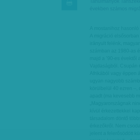
Tanulmányok Tanszékén
években számos migráci
A mostanihoz hasonló 
A migráció elsősorban 
irányult felénk, magya
számban az 1980-as éve
majd a ’90-es évektől
Vajdaságból. Csupán n
Afrikából vagy éppen á
ugyan nagyobb számban
körülbelül 40 ezren –,
apadt (ma kevesebb mi
„Magyarországnak ninc
kívül érkezettekkel ka
társadalom döntő több
érkezőkről. Nem csoda 
jelent a felerősödött 