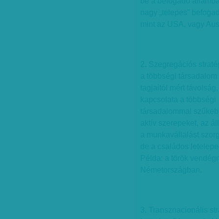
be a befogadó államba
nagy „telepes” befoga
mint az USA, vagy Ausz
2. Szegregációs strat
a többségi társadalom
tagjaitól mért távolság
kapcsolata a többségi
társadalommal szűkebb
aktív szerepeket, az á
a munkavállalást szor
de a családos letelep
Példa: a török vendé
Németországban.
3. Transznacionális str