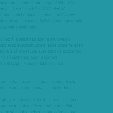
sünkre adott válaszában még a KSH-nál is
nyult. Azt írták: a KSH 2017. első két
épmozgalmi adatok szerint a természetes
n több volt, mint az előző években, ám ennek
 az influenzajárvány.
jon az államtitkárság szerint mennyiben
többlet az egészségügyi ellátórendszerre, ezért
atokra is rákérdeztünk. Erre azt a választ adták,
17 első két hónapjában a kórházi
ozott szignifikáns mértékben” (lásd
erint a halálozások száma a szmog okozta
dések növekedése miatt is emelkedhetett.
gügyi Világszervezet szoftverével kiszámolt
Budapesten akár kétezer ember idő előtti
és nem volt jobb a helyzet a nagyvárosokban