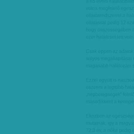
a 65 évnél fiatalabbak
volna megfelelő egész
ellátórendszerrel a h
ellátással pedig 12 szá
hogy összességében az
ezer haláleset lett vol
Csak éppen az adatok 
súlyos megállapításai
magasabb halálozási 
Ezzel együtt is riasz
eszerint a legtöbb halá
„népbetegségek” felel
másodikként a keringé
Eközben az egészségüg
mutatnak, így a magyar
72,3 év, a nőké pedig 