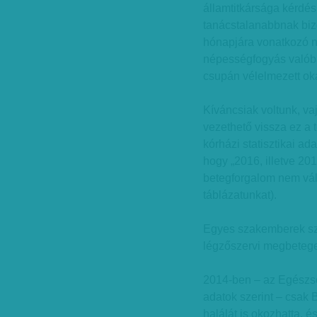
államtitkársága kérdé
tanácstalanabbnak bizo
hónapjára vonatkozó n
népességfogyás valóba
csupán vélelmezett oka
Kíváncsiak voltunk, va
vezethető vissza ez a 
kórházi statisztikai ad
hogy „2016, illetve 20
betegforgalom nem vált
táblázatunkat).
Egyes szakemberek sz
légzőszervi megbetege
2014-ben – az Egészsé
adatok szerint – csak 
halálát is okozhatta, 