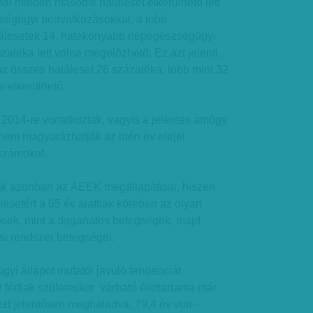
nál minden második haláleset elkerülhető lett
ségügyi beavatkozásokkal, a jobb
alálesetek 14, hatékonyabb népegészségügyi
zaléka lett volna megelőzhető. Ez azt jelenti,
 összes haláleset 26 százaléka, több mint 32
na elkerülhető.
2014-re vonatkoztak, vagyis a jelentés amúgy
 nem magyarázhatják az idén év elejei
számokat.
tóak azonban az ÁEEK megállapításai, hiszen
lesetért a 65 év alattiak körében az olyan
ősek, mint a daganatos betegségek, majd
si rendszer betegségei.
yi állapot mutatói javuló tendenciát
 férfiak születéskor várható élettartama már
ezt jelentősen meghaladva, 79,4 év volt –