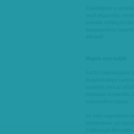
A kérdésben a nemrég a
segít eligazodni, mind
jelentős halálozási töb
folyamatokhoz hasonlóa
állhatott”.
Maguk sem tudják
A KSH népmozgalmi táj
negyedévében nemcsak
született, mint az el
halálozás is jelentős,
márciusához képest.
Az első negyedéven bel
emelkedése volt jelent
Erőforrások Minisztér