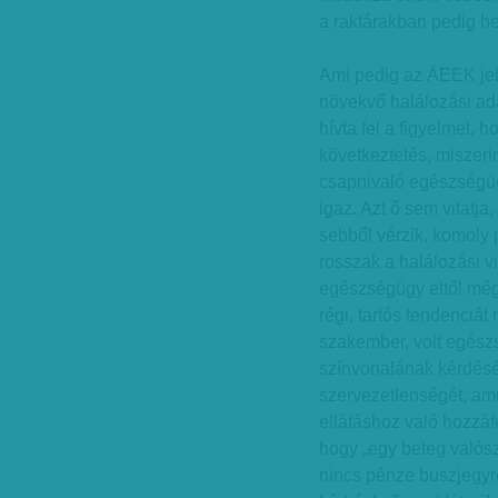
a raktárakban pedig he
Ami pedig az ÁEEK jel
növekvő halálozási adat
hívta fel a figyelmet, 
következtetés, miszerin
csapnivaló egészségüg
igaz. Azt ő sem vitat
sebből vérzik, komoly 
rosszak a halálozási v
egészségügy ettől még
régi, tartós tendenciát
szakember, volt egészs
színvonalának kérdésé
szervezetlenségét, ami
ellátáshoz való hozzáf
hogy „egy beteg valósz
nincs pénze buszjegyr