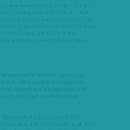
 Miskolcon közel 200 ember idő előtti halála
ható a szálló porral. A három évvel ezelőtthöz
ly szmog volt: január-februárban a szálló por
értéke miatt többször kellett elrendelni riadót
 korlátozásokat léptettek életbe több
ául Salgótarjánban, Miskolcon és Szegeden.
sztikusan megnőtt halálozási adatok okait
 kutatják, nehéz egyértelmű magyarázatot
ézenfekvőnek tűnne a lakosság egyre romló
 okolni, vagy éppen az ellátórendszer
mi Egészségügyi Ellátó Központ (ÁEEK)
hozott teljesítményértékelésében az áll, hogy