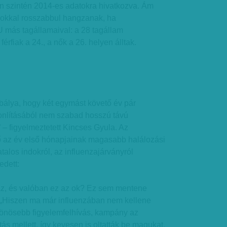
en szintén 2014-es adatokra hivatkozva. Ám
okkal rosszabbul hangzanak, ha
U más tagállamaival: a 28 tagállam
rfiak a 24., a nők a 26. helyen álltak.
bálya, hogy két egymást követő év pár
nlításából nem szabad hosszú távú
” – figyelmeztetett Kincses Gyula. Az
 az év első hónapjainak magasabb halálozási
talos indokról, az influenzajárványról
edett:
gaz, és valóban ez az ok? Ez sem mentene
őt. „Hiszen ma már influenzában nem kellene
lönösebb figyelemfelhívás, kampány az
tás mellett, így kevesen is oltatták be magukat,