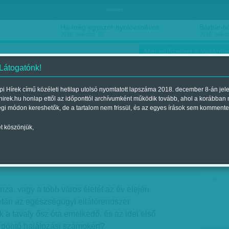
hirdetés
Ha még egyszer nyolcvanéves…
Barbie-h
2018. március 16.
2018. márci
Már előfizethet a Vasárnap
 Látogatónk!
i Hírek című közéleti hetilap utolsó nyomtatott lapszáma 2018. december 8-án jel
hirek.hu honlap ettől az időponttól archívumként működik tovább, ahol a korábban
ókusz
Szerintem
Ízlés
Sport
égi módon kereshetők, de a tartalom nem frissül, és az egyes írások sem kommente
t köszönjük,
nk, mint négy éve
jelent a 2017. július 01.-i lapszámban
nza, vagy a több város életét az év elején
tán az egészségügyi ellátórendszer
 a tavaly ősz óta emelkedő, és az idei első
döntő halálozási számokért?