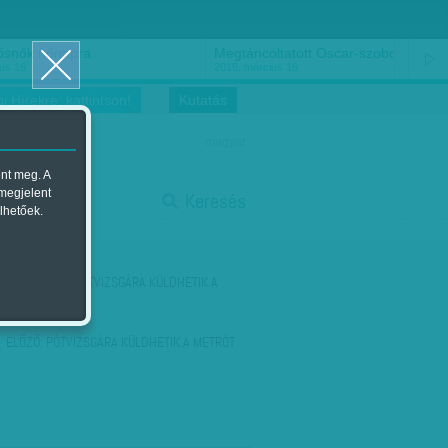
ősnők nőnapra
Megtáncoltatott Oscar-szobor
us 16.
2018. március 16.
i Hírekre, kattintson!
Kutatás
magyar
ent meg. A
start
 megjelent
Keresés
lhetőek.
stop
KÖVETKEZŐ:
PÓTVIZSGÁRA KÜLDHETIK A
METRÓT
ELŐZŐ:
PÓTVIZSGÁRA KÜLDHETIK A METRÓT