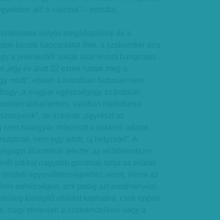
gyekben állt a vakcina” – mondta.
entésének súlyos megállapításai és a
ok közötti kapcsolatot illeti, a szakember arra
hogy a jelentésből sokak által levont hangzatos
t „egy év alatt 32 ezren haltak meg a
y miatt”, ebben a formában biztosan nem
ja, hogy „a magyar egészségügy számtalan
problémákkal terhes, valóban méltatlanul
iszonyaink”, de szerinte „egyrészt az
 nem halálgyár, másrészt a sokkoló adatok
 mutatnak, nem egy adott, új helyzetet”. A
égügyi államtitkár jelezte: az ellátórendszer
nél sokkal nagyobb gondnak tartja az ellátás
 területi egyenlőtlenségekhez vezet, illetve az
érés nehézségeit, ami pedig azt eredményezi,
ínűleg kielégítő ellátást kaphatna, csak éppen
e, hogy elmenjen a szakrendelésre vagy a