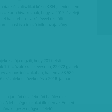
hirdetes
 riasztó statisztikát közlő KSH-jelentés nem
össze arra hivatkoznak, hogy „a 2017. év eleji
blet hátterében – a két évvel ezelőtti
n – most is a tetőző influenzajárvány
ékoztatója rögzíti, hogy 2017 első
 1,7 százalékkal kevesebb, 22 072 gyerek
őző év azonos időszakában, hanem a 38 589
 16 százalékos növekedés a 2016. január–
ül a januári és a februári halálesetek
ős. A lehetséges okokat illetően az Emberi
iumának egészségügyért felelős