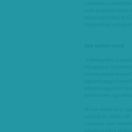
olvasható a jelentésb
ezek a számok máris s
összehasonlítjuk az E
rangsorában a magyar fé
Sok sebből vérzik
„A demográfia alapsza
hónapjának összehaso
következtetést levonni
egészségügyi szakértő
adatait magyarázó hiva
kérdésünkre úgy vélek
Mi van akkor, ha ez i
szerinte fel senkit, s
meghalni, nem volt kü
influenza elleni védőol