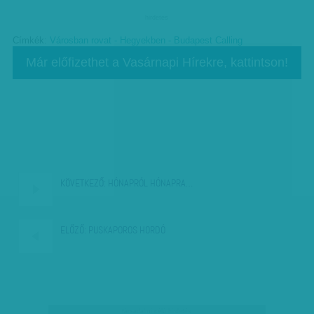
hirdetes
Címkék:
Városban rovat - Hegyekben - Budapest Calling
Már előfizethet a Vasárnapi Hírekre, kattintson!
KÖVETKEZŐ:
HÓNAPRÓL HÓNAPRA…
ELŐZŐ:
PUSKAPOROS HORDÓ
társadalmi célú hirdetés