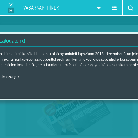
VASÁRNAPI HÍREK
 Látogatónk!
Toldi, megvádolva
i Hírek című közéleti hetilap utolsó nyomtatott lapszáma 2018. december 8-án jel
hirek.hu honlap ettől az időponttól archívumként működik tovább, ahol a korábban
Szerző:
CS. O.
| Megjelent a 2018. október 27.-i lapszámban
égi módon kereshetők, de a tartalom nem frissül, és az egyes írások sem kommente
t köszönjük,