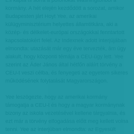
És kapta is sorra a pofonokat Washingtonból a
kormány. A hét elején kezdődött a sorozat, amikor
Budapesten járt Hoyt Yee, az amerikai
külügyminisztérium helyettes államtitkára, aki a
közép- és délkelet-európai országokkal fenntartott
kapcsolatokért felel. Az Indexnek adott interjújában
elmondta: utazását már egy éve tervezték, ám úgy
alakult, hogy központi témája a CEU-ügy lett. Yee
szerint az Áder János által hétfőn aláírt törvény a
CEU-t veszi célba, és fenyegeti az egyetem sikeres
működésének folytatását Magyarországon.
Yee leszögezte, hogy az amerikai kormány
támogatja a CEU-t és hogy a magyar kormánynak
bizony az iskola vezetésével kellene tárgyalnia, és
ezt már a törvény elfogadása előtt meg kellett volna
tenni. Yee az interjúban elmondta: az Egyesült