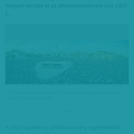
hogyan kerülje ki az alkotmányellenes Lex CEU-
t.
Tüntetés a Hősök terén a lex CEU és a civileket korlátozó törvény ellen -
Fotó: Németh András Péter
hirdetes
A CEU-ügyben az Orbán-kormány egyértelműen