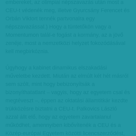
embereket, az olimpiai népszavazás után most a
CEU-t védenék meg, illetve Gyurcsány Ferencet és
Orbán Viktort tennék partvonalra egy
népszavazással.) Hogy a tüntetőkön vagy a
Momentumon talál-e fogást a kormány, az a jövő
zenéje, most a nemzetközi helyzet fokozódásával
kell megbirkóznia.
Úgyhogy a kabinet dinamikus elszakadási
műveletbe kezdett. Miután az elmúlt két hét másról
sem szólt, mint hogy bebizonyítsák a
bizonyíthatatlant – vagyis, hogy az egyetem csal és
megtéveszt –, éppen az oktatási államtitkár kezdte
trükközésre biztatni a CEU-t. Palkovics László
azzal állt elő, hogy az egyetem zavartalanul
működhet, amennyiben kibővítenék a CEU és a
Közép-európai Egyetem közötti licencszerződést,