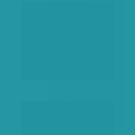
társadalmi célú hirdetés
hirdetés