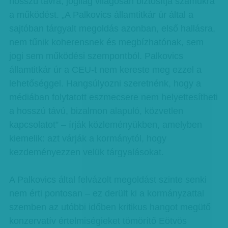
hosszú távra, jogilag világosan biztosítja számukra
a működést. „A Palkovics államtitkár úr által a
sajtóban tárgyalt megoldás azonban, első hallásra,
nem tűnik koherensnek és megbízhatónak, sem
jogi sem működési szempontból. Palkovics
államtitkár úr a CEU-t nem kereste meg ezzel a
lehetőséggel. Hangsúlyozni szeretnénk, hogy a
médiában folytatott eszmecsere nem helyettesítheti
a hosszú távú, bizalmon alapuló, közvetlen
kapcsolatot” – írják közleményükben, amelyben
kiemelik: azt várják a kormánytól, hogy
kezdeményezzen velük tárgyalásokat.
A Palkovics által felvázolt megoldást szinte senki
nem érti pontosan – ez derült ki a kormányzattal
szemben az utóbbi időben kritikus hangot megütő
konzervatív értelmiségieket tömörítő Eötvös