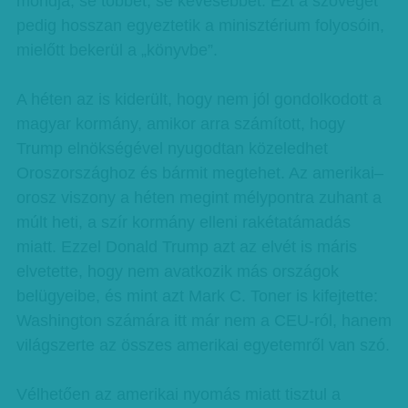
mondja, se többet, se kevesebbet. Ezt a szöveget
pedig hosszan egyeztetik a minisztérium folyosóin,
mielőtt bekerül a „könyvbe”.
A héten az is kiderült, hogy nem jól gondolkodott a
magyar kormány, amikor arra számított, hogy
Trump elnökségével nyugodtan közeledhet
Oroszországhoz és bármit megtehet. Az amerikai–
orosz viszony a héten megint mélypontra zuhant a
múlt heti, a szír kormány elleni rakétatámadás
miatt. Ezzel Donald Trump azt az elvét is máris
elvetette, hogy nem avatkozik más országok
belügyeibe, és mint azt Mark C. Toner is kifejtette:
Washington számára itt már nem a CEU-ról, hanem
világszerte az összes amerikai egyetemről van szó.
Vélhetően az amerikai nyomás miatt tisztul a