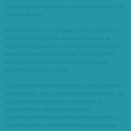
lényegét jelentő autoriter, az állam túlhatalmát építő
törekvések ellen.
Ennek ellenére nem rángatja az ideg a Fideszt –
ami rémisztő a tüntetés spontaneitásában, az
egyben megnyugtató is. Az elégedetlenség ugyan
tömegdemonstrációba torkollik, csakhogy nem
akad olyan személy/szervezet, aki artikulálja,
becsatornázza ezt a dühöt.
A vízválasztó ebben a kérdésben a május elsejei
tüntetés lehet, amit a Momentum hirdetett meg. Ha
a párttá alakuló mozgalom célt tud adni a
protestálóknak, akkor szisztematikus
nyomásgyakorlásba és bázisépítésbe kezdhet. (A
friss erő a jelek szerint nem mozgatja rosszul az