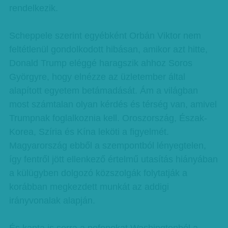
rendelkezik.
Scheppele szerint egyébként Orbán Viktor nem
feltétlenül gondolkodott hibásan, amikor azt hitte,
Donald Trump eléggé haragszik ahhoz Soros
Györgyre, hogy elnézze az üzletember által
alapított egyetem betámadását. Ám a világban
most számtalan olyan kérdés és térség van, amivel
Trumpnak foglalkoznia kell. Oroszország, Észak-
Korea, Szíria és Kína leköti a figyelmét.
Magyarország ebből a szempontból lényegtelen,
így fentről jött ellenkező értelmű utasítás hiányában
a külügyben dolgozó közszolgák folytatják a
korábban megkezdett munkát az addigi
irányvonalak alapján.