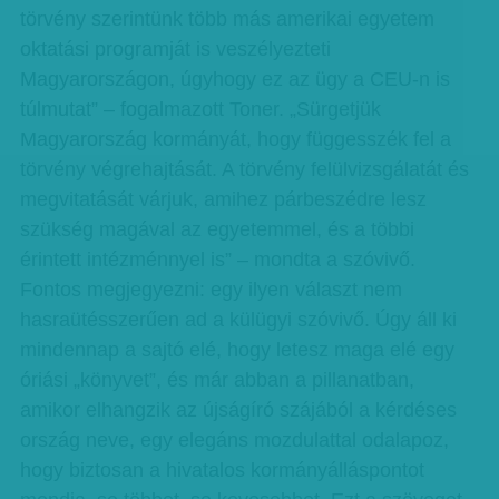
törvény szerintünk több más amerikai egyetem
oktatási programját is veszélyezteti
Magyarországon, úgyhogy ez az ügy a CEU-n is
túlmutat” – fogalmazott Toner. „Sürgetjük
Magyarország kormányát, hogy függesszék fel a
törvény végrehajtását. A törvény felülvizsgálatát és
megvitatását várjuk, amihez párbeszédre lesz
szükség magával az egyetemmel, és a többi
érintett intézménnyel is” – mondta a szóvivő.
Fontos megjegyezni: egy ilyen választ nem
hasraütésszerűen ad a külügyi szóvivő. Úgy áll ki
mindennap a sajtó elé, hogy letesz maga elé egy
óriási „könyvet”, és már abban a pillanatban,
amikor elhangzik az újságíró szájából a kérdéses
ország neve, egy elegáns mozdulattal odalapoz,
hogy biztosan a hivatalos kormányálláspontot