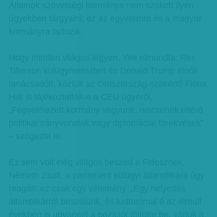
Államok szövetségi kormánya nem szokott ilyen
ügyekben tárgyalni, ez az egyetemre és a magyar
kormányra tartozik.
Hogy minden világos legyen, Yee elmondta: Rex
Tillerson külügyminisztert és Donald Trump elnök
tanácsadóit, köztük az Oroszország-szakértő Fiona
Hillt is tájékoztatták-e a CEU ügyéről,
„Fegyelmezett kormány vagyunk, nincsenek eltérő
politikai irányvonalak vagy diplomáciai törekvések”
– szögezte le.
Ez sem volt elég világos beszéd a Fidesznek,
Németh Zsolt, a parlament külügyi államtitkára úgy
reagált: ez csak egy vélemény. „Egy helyettes
államtitkárról beszélünk, és tudtommal ő az elmúlt
években is ugyanezt a pozíciót töltötte be, várjuk a