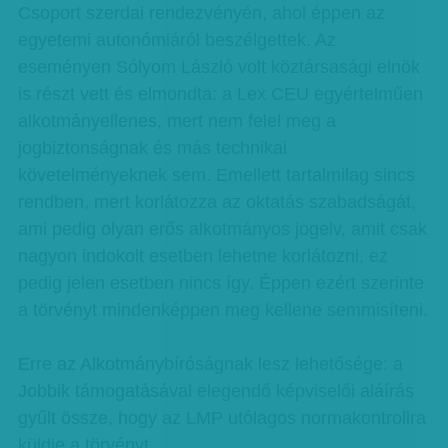
Csoport szerdai rendezvényén, ahol éppen az
egyetemi autonómiáról beszélgettek. Az
eseményen Sólyom László volt köztársasági elnök
is részt vett és elmondta: a Lex CEU egyértelműen
alkotmányellenes, mert nem felel meg a
jogbiztonságnak és más technikai
követelményeknek sem. Emellett tartalmilag sincs
rendben, mert korlátozza az oktatás szabadságát,
ami pedig olyan erős alkotmányos jogelv, amit csak
nagyon indokolt esetben lehetne korlátozni, ez
pedig jelen esetben nincs így. Éppen ezért szerinte
a törvényt mindenképpen meg kellene semmisíteni.
Erre az Alkotmánybíróságnak lesz lehetősége: a
Jobbik támogatásával elegendő képviselői aláírás
gyűlt össze, hogy az LMP utólagos normakontrollra
küldje a törvényt.