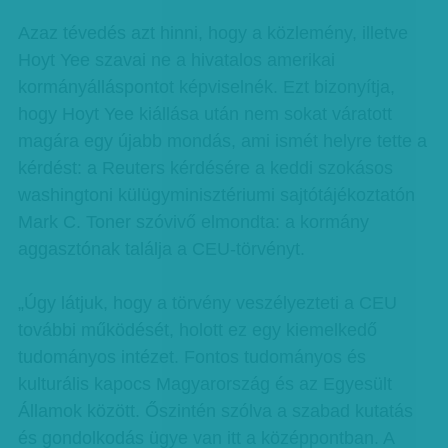
Azaz tévedés azt hinni, hogy a közlemény, illetve
Hoyt Yee szavai ne a hivatalos amerikai
kormányálláspontot képviselnék. Ezt bizonyítja,
hogy Hoyt Yee kiállása után nem sokat váratott
magára egy újabb mondás, ami ismét helyre tette a
kérdést: a Reuters kérdésére a keddi szokásos
washingtoni külügyminisztériumi sajtótájékoztatón
Mark C. Toner szóvivő elmondta: a kormány
aggasztónak találja a CEU-törvényt.
„Úgy látjuk, hogy a törvény veszélyezteti a CEU
további működését, holott ez egy kiemelkedő
tudományos intézet. Fontos tudományos és
kulturális kapocs Magyarország és az Egyesült
Államok között. Őszintén szólva a szabad kutatás
és gondolkodás ügye van itt a középpontban. A