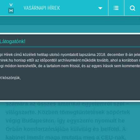
VASÁRNAPI HÍREK
 Látogatónk!
Túszejtőkkel nem!
i Hírek című közéleti hetilap utolsó nyomtatott lapszáma 2018. december 8-án jel
hirek.hu honlap ettől az időponttól archívumként működik tovább, ahol a korábban
Szerzők:
F. Szabó Kata
,
Kőműves Anita
,
Nagy B. György
| Megjelent
égi módon kereshetők, de a tartalom nem frissül, és az egyes írások sem kommente
a 2017. április 15.-i lapszámban
t köszönjük,
Elmérte az Egyesült Államok reakcióját a
kormány, a CEU-ellenes hadjárat Washington
számára az összes amerikai egyetemről szól –
világszerte. Közben tömegtüntetések söpörtek
végig Budapesten, így egyszerre nyomult be
Orbán komfortzónájába külvilág és belföld. A
kabinet immár maga mutatja meg a CEU-nak,