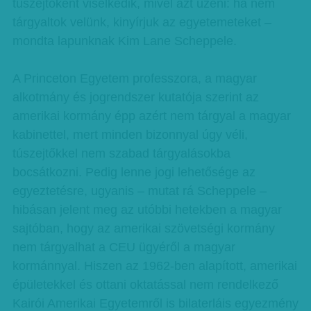
túszejtőként viselkedik, mivel azt üzeni: ha nem
tárgyaltok velünk, kinyírjuk az egyetemeteket –
mondta lapunknak Kim Lane Scheppele.
A Princeton Egyetem professzora, a magyar
alkotmány és jogrendszer kutatója szerint az
amerikai kormány épp azért nem tárgyal a magyar
kabinettel, mert minden bizonnyal úgy véli,
túszejtőkkel nem szabad tárgyalásokba
bocsátkozni. Pedig lenne jogi lehetősége az
egyeztetésre, ugyanis – mutat rá Scheppele –
hibásan jelent meg az utóbbi hetekben a magyar
sajtóban, hogy az amerikai szövetségi kormány
nem tárgyalhat a CEU ügyéről a magyar
kormánnyal. Hiszen az 1962-ben alapított, amerikai
épületekkel és ottani oktatással nem rendelkező
Kairói Amerikai Egyetemről is bilaterláis egyezmény