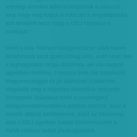
jelenlegi amerikai adminisztrációnak a válaszát
arra, hogy meg tudjuk-e kötni azt a megállapodást,
ami lehetővé teszi, hogy a CEU folytassa a
munkáját.”
Mivel a Rex Tillerson külügyminiszter alatti három
döntéshozói szint gyakorlatilag üres, ezért Hoyt Yee
a legmagasabb rangú diplomata, aki ma magyar
ügyekben illetékes, ő hosszú évek óta foglalkozik
Magyarországgal és jól tájékozott szakember,
világította meg a helyettes államtitkár helyzetét
Scheppele. Ráadásul mivel a washingtoni
külügyminisztériumban a politikai posztok, azaz a
vezetői állások betöltetlenek, ezért az intézmény
által a CEU ügyében kiadott közleményüket a
Fehér Házban kellett jóváhagyatniuk.