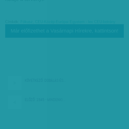
Címkék:
Fókusz
,
CEU-Közép-Európai Egyetem - lex CEU-botrány
Már előfizethet a Vasárnapi Hírekre, kattintson!
KÖVETKEZŐ:
DOBÁLÁS ÉS…
ELŐZŐ:
1945 - MINDENKI…