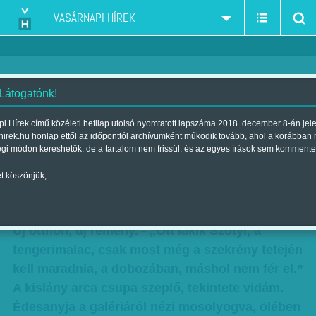
VASÁRNAPI HÍREK
 Látogatónk!
Egy eset a több tucatból:
i Hírek című közéleti hetilap utolsó nyomtatott lapszáma 2018. december 8-án jel
hirek.hu honlap ettől az időponttól archívumként működik tovább, ahol a korábban
pincéből költözött lakásba János
égi módon kereshetők, de a tartalom nem frissül, és az egyes írások sem kommente
családja és Szotyi
t köszönjük,
Szerző:
Hardi Judit
| Megjelent a 2015. május 02.-i lapszámban
Új otthon, új remény. - „Ott lakik Szotyi, a
tengerimalac, csak most még a szekrény tetején
kell maradnia, a dobozában, máshol nem fér el.”
A kislány arca csupa szeplő, tekintete vidám.
Édesanyja a galériáról nézi mosolyogva, ölében