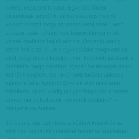
nehéz, összetett feladat. Egyelőre főként
olyanoknak segítünk, akiket csak egy hajszál
választ el attól, hogy az utcára kerüljenek.” Mert
sokszor csak néhány havi kaució hiánya miatt
válnak családok hajléktalanná. Onnantól pedig
lefelé ível a spirál. „Ha egy családot megmentünk
attól, hogy utcára kerüljön, már közelebb jutottunk a
probléma megoldásához. Igazán hatékonyan akkor
tudnánk segíteni, ha minél több lakástulajdonos
ajánlana fel a Nyugodt Szívnek alsó piaci áron
bérelhető lakást. Eddig öt ilyen felajánlás érkezett,
ahová már beköltöztek mentorált családok” –
magyarázza Andrea.
János ma már optimista: a kéthavi kaució és az
első havi lakbér kifizetésével hatalmas segítséget