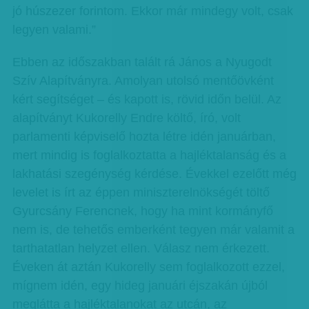
jó húszezer forintom. Ekkor már mindegy volt, csak
legyen valami.”
Ebben az időszakban talált rá János a Nyugodt
Szív Alapítványra. Amolyan utolsó mentőövként
kért segítséget – és kapott is, rövid időn belül. Az
alapítványt Kukorelly Endre költő, író, volt
parlamenti képviselő hozta létre idén januárban,
mert mindig is foglalkoztatta a hajléktalanság és a
lakhatási szegénység kérdése. Évekkel ezelőtt még
levelet is írt az éppen miniszterelnökségét töltő
Gyurcsány Ferencnek, hogy ha mint kormányfő
nem is, de tehetős emberként tegyen már valamit a
tarthatatlan helyzet ellen. Válasz nem érkezett.
Éveken át aztán Kukorelly sem foglalkozott ezzel,
mígnem idén, egy hideg januári éjszakán újból
meglátta a hajléktalanokat az utcán, az