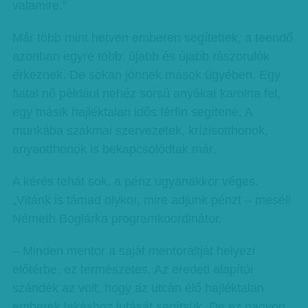
valamire.”
Már több mint hetven emberen segítettek, a teendő
azonban egyre több: újabb és újabb rászorulók
érkeznek. De sokan jönnek mások ügyében. Egy
fiatal nő például nehéz sorsú anyákat karolna fel,
egy másik hajléktalan idős férfin segítene. A
munkába szakmai szervezetek, krízisotthonok,
anyaotthonok is bekapcsolódtak már.
A kérés tehát sok, a pénz ugyanakkor véges.
„Vitánk is támad olykor, mire adjunk pénzt – meséli
Németh Boglárka programkoordinátor.
– Minden mentor a saját mentoráltját helyezi
előtérbe, ez természetes. Az eredeti alapítói
szándék az volt, hogy az utcán élő hajléktalan
emberek lakáshoz jutását segítsük. De ez nagyon