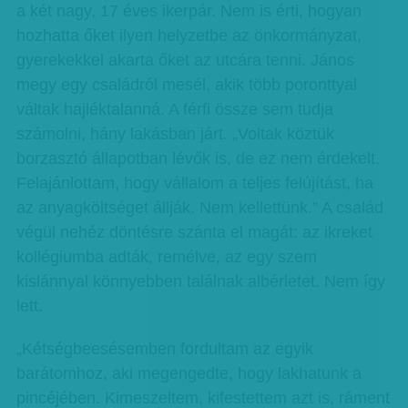
a két nagy, 17 éves ikerpár. Nem is érti, hogyan
hozhatta őket ilyen helyzetbe az önkormányzat,
gyerekekkel akarta őket az utcára tenni. János
megy egy családról mesél, akik több poronttyal
váltak hajléktalanná. A férfi össze sem tudja
számolni, hány lakásban járt. „Voltak köztük
borzasztó állapotban lévők is, de ez nem érdekelt.
Felajánlottam, hogy vállalom a teljes felújítást, ha
az anyagköltséget állják. Nem kellettünk.” A család
végül nehéz döntésre szánta el magát: az ikreket
kollégiumba adták, remélve, az egy szem
kislánnyal könnyebben találnak albérletet. Nem így
lett.
„Kétségbeesésemben fordultam az egyik
barátomhoz, aki megengedte, hogy lakhatunk a
pincéjében. Kimeszeltem, kifestettem azt is, ráment