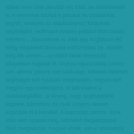
Idővel nem csak pénzből lett több, de önkéntesből
is. A mentorok azokat a párokat és családokat
segítik, amelyek az alapítványhoz fordulnak
segítségért. Hoffmann Andrea például több család
mentora – Jánoséknak is. Akik egy Angliában élő
hölgy felajánlott lakásába költözhettek be. Másfél
évig állt üresen – az előző lakók borzasztó
állapotban hagyták itt. Andrea tapasztalata szerint
van, akinek pénzre van szüksége. Másnak életviteli
segítséget kell nyújtani: megmutatni, hogyan kell
megírni egy önéletrajzot, el kell kísérni a
családsegítőbe: „a lényeg, hogy segítségükre
legyünk, bármiben, és csak szépen, lassan
engedjük el a kezüket. A kapcsolat, persze, ezek
után sem szakad meg. Időnként meglátogatjuk
őket, megnézzük, hogyan élnek, van-e szükségük