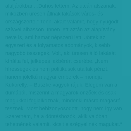
aluljárókban. „Dühös lettem. Az utcán alszanak,
miközben üresen állnak lakások város- és
országszerte.” Tenni akart valamit, hogy nyugodt
szívvel alhasson. Innen lett aztán az alapítvány
neve is, ami hamar népszerű lett. Jöttek az
egyszeri és a folyamatos adományok, kisebb-
nagyobb összegek. Volt, aki üresen álló lakását
kínálta fel, jelképes lakbérért cserébe. „Nem
hírességek és nem politikusok utaltak pénzt,
hanem jólelkű magyar emberek – mondja
Kukorelly. – Büszke vagyok rájuk. Elegem van a
dumából, miszerint a magyarok önzőek és csak
magukkal foglalkoznak, mindenki másra magasról
tesznek. Most bebizonyosodott, hogy nem így van.
Szeretném, ha a döntéshozók, akik valóban
tehetnének valamit, kicsit elszégyellnék magukat.”