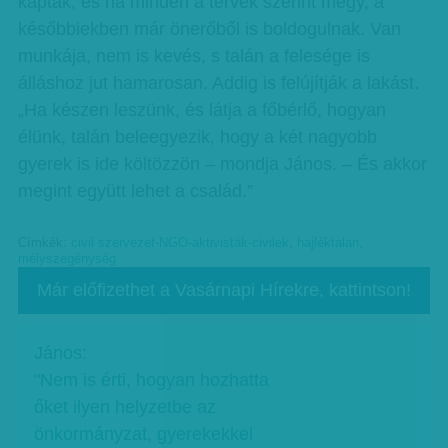
kaptak, és ha minden a tervek szerint megy, a
későbbiekben már önerőből is boldogulnak. Van
munkája, nem is kevés, s talán a felesége is
álláshoz jut hamarosan. Addig is felújítják a lakást.
„Ha készen leszünk, és látja a főbérlő, hogyan
élünk, talán beleegyezik, hogy a két nagyobb
gyerek is ide költözzön – mondja János. – És akkor
megint együtt lehet a család.”
Címkék:
civil szervezet-NGO-aktivisták-civilek
,
hajléktalan
,
mélyszegénység
Már előfizethet a Vasárnapi Hírekre, kattintson!
János:
"Nem is érti, hogyan hozhatta
őket ilyen helyzetbe az
önkormányzat, gyerekekkel