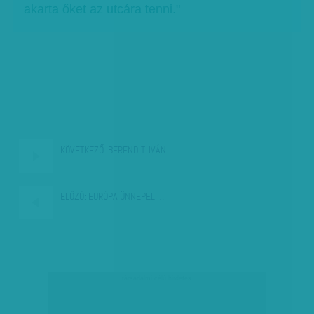
akarta őket az utcára tenni."
KÖVETKEZŐ:
BEREND T. IVÁN…
ELŐZŐ:
EURÓPA ÜNNEPEL,…
társadalmi célú hirdetés