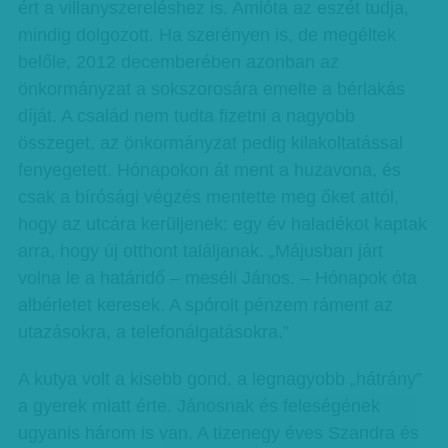
ért a villanyszereléshez is. Amióta az eszét tudja,
mindig dolgozott. Ha szerényen is, de megéltek
belőle, 2012 decemberében azonban az
önkormányzat a sokszorosára emelte a bérlakás
díját. A család nem tudta fizetni a nagyobb
összeget, az önkormányzat pedig kilakoltatással
fenyegetett. Hónapokon át ment a huzavona, és
csak a bírósági végzés mentette meg őket attól,
hogy az utcára kerüljenek: egy év haladékot kaptak
arra, hogy új otthont találjanak. „Májusban járt
volna le a határidő – meséli János. – Hónapok óta
albérletet keresek. A spórolt pénzem ráment az
utazásokra, a telefonálgatásokra.”
A kutya volt a kisebb gond, a legnagyobb „hátrány”
a gyerek miatt érte. Jánosnak és feleségének
ugyanis három is van. A tizenegy éves Szandra és