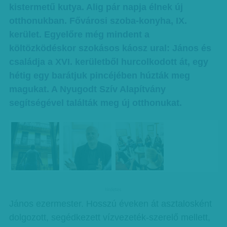
kistermetű kutya. Alig pár napja élnek új
otthonukban. Fővárosi szoba-konyha, IX.
kerület. Egyelőre még mindent a
költözködéskor szokásos káosz ural: János és
családja a XVI. kerületből hurcolkodott át, egy
hétig egy barátjuk pincéjében húzták meg
magukat. A Nyugodt Szív Alapítvány
segítségével találták meg új otthonukat.
hirdetes
János ezermester. Hosszú éveken át asztalosként
dolgozott, segédkezett vízvezeték-szerelő mellett,