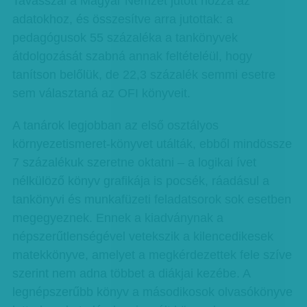
Tavasszal a Magyar Nemzet jutott hozzá az
adatokhoz, és összesítve arra jutottak: a
pedagógusok 55 százaléka a tankönyvek
átdolgozását szabná annak feltételéül, hogy
tanítson belőlük, de 22,3 százalék semmi esetre
sem választaná az OFI könyveit.
A tanárok legjobban az első osztályos
környezetismeret-könyvet utálták, ebből mindössze
7 százalékuk szeretne oktatni – a logikai ívet
nélkülöző könyv grafikája is pocsék, ráadásul a
tankönyvi és munkafüzeti feladatsorok sok esetben
megegyeznek. Ennek a kiadványnak a
népszerűtlenségével vetekszik a kilencedikesek
matekkönyve, amelyet a megkérdezettek fele szíve
szerint nem adna többet a diákjai kezébe. A
legnépszerűbb könyv a másodikosok olvasókönyve