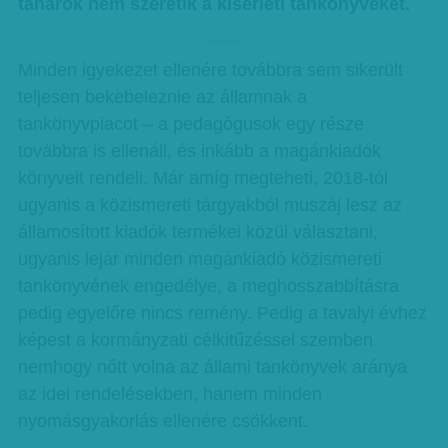
tanárok nem szeretik a kísérleti tankönyveket.
hirdetes
Minden igyekezet ellenére továbbra sem sikerült
teljesen bekebeleznie az államnak a
tankönyvpiacot – a pedagógusok egy része
továbbra is ellenáll, és inkább a magánkiadók
könyveit rendeli. Már amíg megteheti, 2018-tól
ugyanis a közismereti tárgyakból muszáj lesz az
államosított kiadók termékei közül választani,
ugyanis lejár minden magánkiadó közismereti
tankönyvének engedélye, a meghosszabbításra
pedig egyelőre nincs remény. Pedig a tavalyi évhez
képest a kormányzati célkitűzéssel szemben
nemhogy nőtt volna az állami tankönyvek aránya
az idei rendelésekben, hanem minden
nyomásgyakorlás ellenére csökkent.