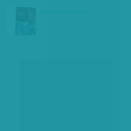
Szünet után fejetlenség
társadalmi célú hirdetés