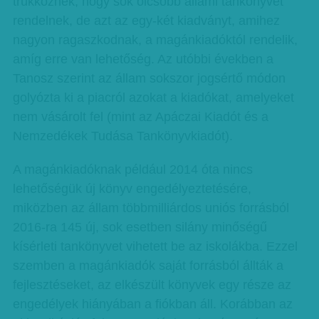
trükköznek, hogy sok olcsóbb állami tankönyvet
rendelnek, de azt az egy-két kiadványt, amihez
nagyon ragaszkodnak, a magánkiadóktól rendelik,
amíg erre van lehetőség. Az utóbbi években a
Tanosz szerint az állam sokszor jogsértő módon
golyózta ki a piacról azokat a kiadókat, amelyeket
nem vásárolt fel (mint az Apáczai Kiadót és a
Nemzedékek Tudása Tankönyvkiadót).
A magánkiadóknak például 2014 óta nincs
lehetőségük új könyv engedélyeztetésére,
miközben az állam többmilliárdos uniós forrásból
2016-ra 145 új, sok esetben silány minőségű
kísérleti tankönyvet vihetett be az iskolákba. Ezzel
szemben a magánkiadók saját forrásból állták a
fejlesztéseket, az elkészült könyvek egy része az
engedélyek hiányában a fiókban áll. Korábban az