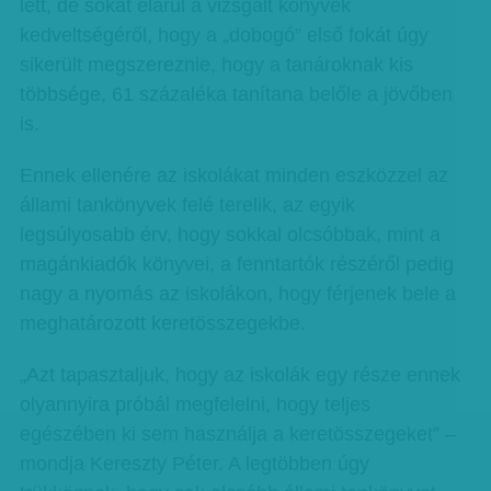
lett, de sokat elárul a vizsgált könyvek
kedveltségéről, hogy a „dobogó” első fokát úgy
sikerült megszereznie, hogy a tanároknak kis
többsége, 61 százaléka tanítana belőle a jövőben
is.
Ennek ellenére az iskolákat minden eszközzel az
állami tankönyvek felé terelik, az egyik
legsúlyosabb érv, hogy sokkal olcsóbbak, mint a
magánkiadók könyvei, a fenntartók részéről pedig
nagy a nyomás az iskolákon, hogy férjenek bele a
meghatározott keretösszegekbe.
„Azt tapasztaljuk, hogy az iskolák egy része ennek
olyannyira próbál megfelelni, hogy teljes
egészében ki sem használja a keretösszegeket” –
mondja Kereszty Péter. A legtöbben úgy