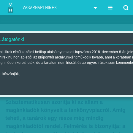
VASÁRNAPI HÍREK
 Látogatónk!
Utálják, de ez van - Felmérés is
i Hírek című közéleti hetilap utolsó nyomtatott lapszáma 2018. december 8-án jel
hirek.hu honlap ettől az időponttól archívumként működik tovább, ahol a korábban
bizonyítja: a tanárok nem
égi módon kereshetők, de a tartalom nem frissül, és az egyes írások sem kommente
szeretik a kísérleti tankönyveket
t köszönjük,
Szerző:
F. Szabó Kata
| Megjelent a 2016. augusztus 27.-i
lapszámban
Szisztematikusan szorítja ki az állam a
magánkiadók könyveit a tankönyvpiacról. Amíg
teheti, a tanárok egy része még mindig
magánkiadótól rendel. Felmérés is bizonyítja: a