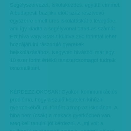
Segélyszervezet, Iskolakezdés, együtt! címmel.
A budapesti bazilika előtt száz résztvevő
egyszerre emelt üres iskolatáskát a levegőbe,
ami így kiadta a segélyvonal 1353-as számát.
Ezt híva vagy SMS-t küldve 250 forinttal lehet
hozzájárulni rászoruló gyerekek
beiskolázásához. Negyven hívásból már egy
10 ezer forint értékű tanszercsomagot tudnak
összeállítani.
KÉRDEZZ OKOSAN! Gyakori kommunikációs
probléma, hogy a szülő képtelen kihúzni
gyermekéből, mi történt aznap az iskolában. A
hiba nem (csak) a makacs gyerkőcben van.
Meg kell tanulni jól kérdezni. A „mi volt a