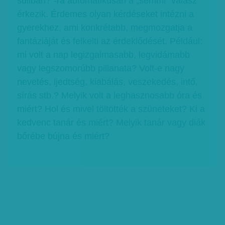
suliban?”-ra automatikusan a „semmi” válasz
érkezik. Érdemes olyan kérdéseket intézni a
gyerekhez, ami konkrétabb, megmozgatja a
fantáziáját és felkelti az érdeklődését. Például:
mi volt a nap legizgalmasabb, legvidámabb
vagy legszomorúbb pillanata? Volt-e nagy
nevetés, ijedtség, kiabálás, veszekedés, intő,
sírás stb.? Melyik volt a leghasznosabb óra és
miért? Hol és mivel töltötték a szüneteket? Ki a
kedvenc tanár és miért? Melyik tanár vagy diák
bőrébe bújna és miért?