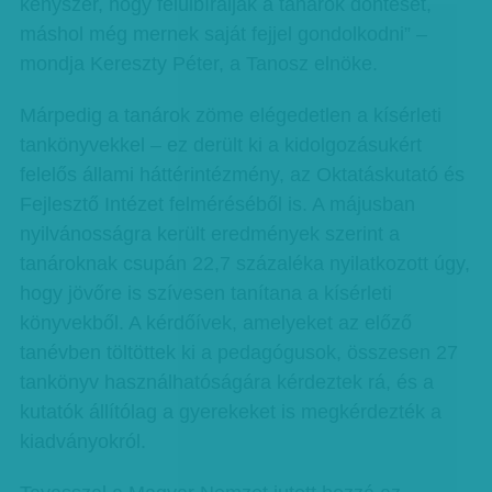
kényszer, hogy felülbírálják a tanárok döntését,
máshol még mernek saját fejjel gondolkodni” –
mondja Kereszty Péter, a Tanosz elnöke.
Márpedig a tanárok zöme elégedetlen a kísérleti
tankönyvekkel – ez derült ki a kidolgozásukért
felelős állami háttérintézmény, az Oktatáskutató és
Fejlesztő Intézet felméréséből is. A májusban
nyilvánosságra került eredmények szerint a
tanároknak csupán 22,7 százaléka nyilatkozott úgy,
hogy jövőre is szívesen tanítana a kísérleti
könyvekből. A kérdőívek, amelyeket az előző
tanévben töltöttek ki a pedagógusok, összesen 27
tankönyv használhatóságára kérdeztek rá, és a
kutatók állítólag a gyerekeket is megkérdezték a
kiadványokról.