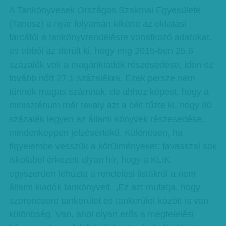
A Tankönyvesek Országos Szakmai Egyesülete
(Tanosz) a nyár folyamán kikérte az oktatási
tárcától a tankönyvrendelésre vonatkozó adatokat,
és ebből az derült ki, hogy míg 2015-ben 25,6
százalék volt a magánkiadók részesedése, idén ez
tovább nőtt 27,1 százalékra. Ezek persze nem
tűnnek magas számnak, de ahhoz képest, hogy a
minisztérium már tavaly azt a célt tűzte ki, hogy 80
százalék legyen az állami könyvek részesedése,
mindenképpen jelzésértékű. Különösen, ha
figyelembe vesszük a körülményeket: tavasszal sok
iskolából érkezett olyan hír, hogy a KLIK
egyszerűen lehúzta a rendelési listákról a nem
állami kiadók tankönyveit. „Ez azt mutatja, hogy
szerencsére tankerület és tankerület között is van
különbség. Van, ahol olyan erős a megfelelési