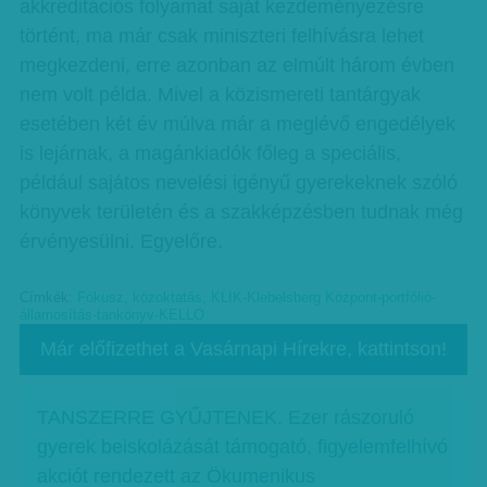
akkreditációs folyamat saját kezdeményezésre
történt, ma már csak miniszteri felhívásra lehet
megkezdeni, erre azonban az elmúlt három évben
nem volt példa. Mivel a közismereti tantárgyak
esetében két év múlva már a meglévő engedélyek
is lejárnak, a magánkiadók főleg a speciális,
például sajátos nevelési igényű gyerekeknek szóló
könyvek területén és a szakképzésben tudnak még
érvényesülni. Egyelőre.
Címkék:
Fókusz
,
közoktatás
,
KLIK-Klebelsberg Központ-portfólió-
államosítás-tankönyv-KELLO
Már előfizethet a Vasárnapi Hírekre, kattintson!
TANSZERRE GYŰJTENEK. Ezer rászoruló
gyerek beiskolázását támogató, figyelemfelhívó
akciót rendezett az Ökumenikus