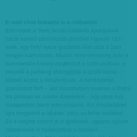
E-mail címe buktatta le a robbantót
Eltévedtek a Teréz körúti robbantó apukájának
házát kereső páncélozott járművel kiguruló TEK-
esek, egy helyi lakos igazította őket útba a Zala
megyei Karmacson. Miután némi nehézség árán a
kommandós konvoj megfordult a szűk utcában, a
pincétől a padlásig átvizsgálták a szülői házat –
többek között a tűzszerészek. A merénylettel
gyanúsított férfi – akit Keszthelyen tepertek a földre
lila pólóban és szürke dzsekiben – egy ideje már
Budapesten lakott édesanyjával. Ám mostanában
újra megjelent a faluban, piros és fehér autókkal.
És a helyiek szerint itt is gyakorolt, ugyanis nyáron
robbanások is hallatszottak a házából.