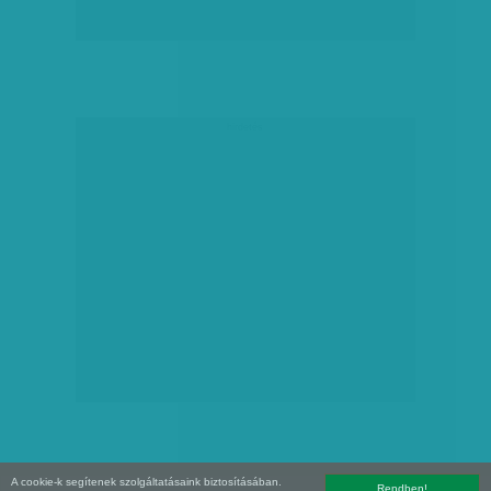
hirdetés
A cookie-k segítenek szolgáltatásaink biztosításában.
Rendben!