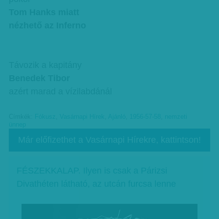
Tom Hanks miatt
nézhető az Inferno
Távozik
a kapitány
Benedek Tibor
azért marad a vízilabdánál
Címkék:
Fókusz
,
Vasárnapi Hírek
,
Ajánló
,
1956-57-58
,
nemzeti
ünnep
Már előfizethet a Vasárnapi Hírekre, kattintson!
FÉSZEKKALAP. Ilyen is csak a Párizsi
Divathéten látható, az utcán furcsa lenne