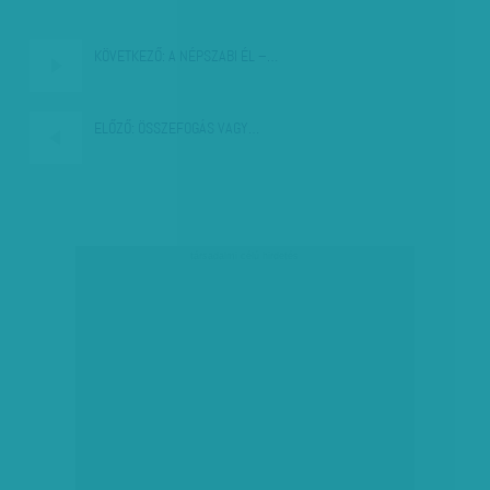
KÖVETKEZŐ:
A NÉPSZABI ÉL –…
ELŐZŐ:
ÖSSZEFOGÁS VAGY…
társadalmi célú hirdetés