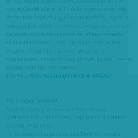
Mindenesetre a Blikk szerint a merénylet után a
nagyszüleinél bújt el. A 23 éves gyanúsítottat már
régóta bemérték és figyelemmel kísérték. Ugyanis
csúnya hibát vétett: a bomba vevőegységében lévő
áramkört az internetről rendelte, ehhez megadta
saját e-mail címét – amit „vissza lehetett fejteni”.
Hogy nem vitték be azonnal, annak az a
magyarázata, miszerint meg akarták figyelni, merre
mozog, kivel tart kapcsolatot.
Írásunk a
friss Vasárnapi Hírek 4. oldalán
.
Kis magyar bérblöff
Nagy B. György elemzése a friss VH-ban:
Kizárólag a munkaerőhiány tolja felfelé a béreket –
de csak rövid ideig
- A kormányzat egyszerre csökkenti és növeli a