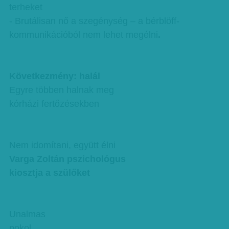
terheket
- Brutálisan nő a szegénység – a bérblöff-
kommunikációból nem lehet megélni
.
Következmény: halál
Egyre többen halnak meg
kórházi fertőzésekben
Nem idomítani, együtt élni
Varga Zoltán pszichológus
kiosztja a szülőket
Unalmas
pokol