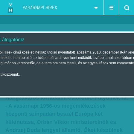
VASÁRNAPI HÍREK
 Látogatónk!
A 2016-os Orbánt az 1989-es
i Hírek című közéleti hetilap utolsó nyomtatott lapszáma 2018. december 8-án jel
hirek.hu honlap ettől az időponttól archívumként működik tovább, ahol a korábban
elveit követő tömeg készül
égi módon kereshetők, de a tartalom nem frissül, és az egyes írások sem kommente
kifütyülni 1956 évforduóján
t köszönjük,
Szerző:
VH ajánló
| Megjelent a 2016. október 22.-i lapszámban
Hangzavaros forradalmi évforduló-Fütyülnek rá.
- A vasárnapi 1956-os megemlékezések
központi színpadán beszél Európa két
különutasa, Orbán Viktor miniszterelnök és
Andrzej Duda lengyel államfő. Őket készülnek