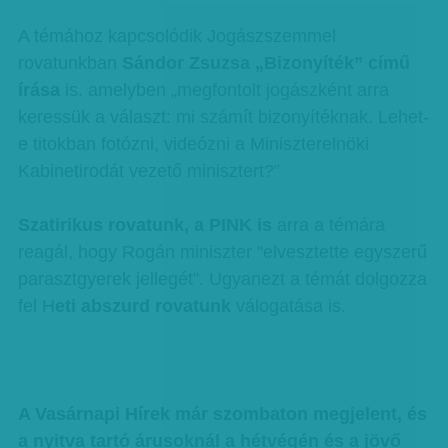
A témához kapcsolódik Jogászszemmel
rovatunkban
Sándor Zsuzsa „Bizonyíték” című
írása
is. amelyben „megfontolt jogászként arra
keressük a választ: mi számít bizonyítéknak. Lehet-
e titokban fotózni, videózni a Miniszterelnöki
Kabinetirodát vezető minisztert?”
Szatirikus rovatunk, a PINK is
arra a témára
reagál, hogy Rogán miniszter "elvesztette egyszerű
parasztgyerek jellegét". Ugyanezt a témát dolgozza
fel H
eti abszurd rovatunk
válogatása is.
A Vasárnapi Hírek már szombaton megjelent, és
a nyitva tartó árusoknál a hétvégén és a jövő