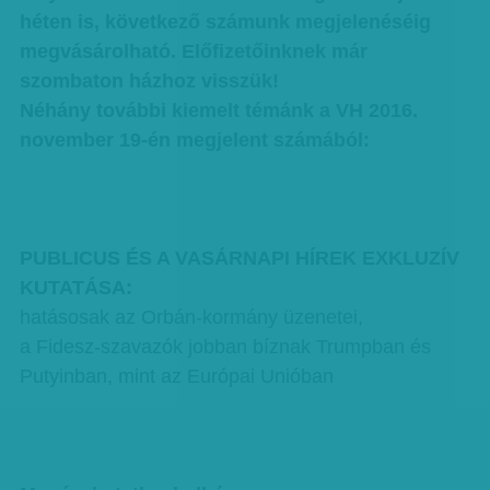
héten is, következő számunk megjelenéséig
megvásárolható. Előfizetőinknek már
szombaton házhoz visszük!
Néhány további kiemelt témánk a VH 2016.
november 19-én megjelent számából:
PUBLICUS ÉS A VASÁRNAPI HÍREK EXKLUZÍV
KUTATÁSA:
hatásosak az Orbán-kormány üzenetei,
a Fidesz-szavazók jobban bíznak Trumpban és
Putyinban, mint az Európai Unióban