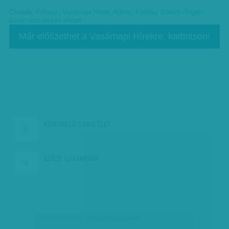
Címkék:
Fókusz
,
Vasárnapi Hírek
,
Ajánló
,
Kertész Balázs-Rogán
bizalmasa-táskás ember
Már előfizethet a Vasárnapi Hírekre, kattintson!
KÖVETKEZŐ:
VAN-E ÉLET…
ELŐZŐ:
ÚJ KAMPÁNY:…
társadalmi célú hirdetés