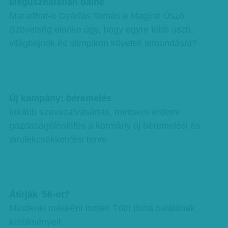
Megúszhatatlan balhé
Maradhat-e Gyárfás Tamás a Magyar Úszó
Szövetség elnöke úgy, hogy egyre több úszó,
világbajnok és olimpikon követeli lemondását?
Új kampány: béremelés
Inkább szavazatvásárlás, mintsem érdemi
gazdaságélénkítés a kormány új béremelési és
járulékcsökkentési terve
Átírják '56-ot?
Mindenki másként ismeri Tóth Ilona halálának
körülményeit