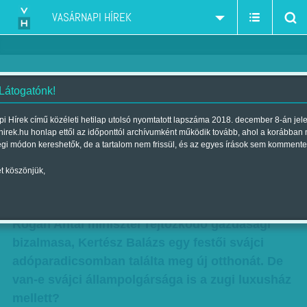
VASÁRNAPI HÍREK
 Látogatónk!
Rogán táskás embere Svájcba
i Hírek című közéleti hetilap utolsó nyomtatott lapszáma 2018. december 8-án jel
hirek.hu honlap ettől az időponttól archívumként működik tovább, ahol a korábban
tart – Újabb értesüléseink
égi módon kereshetők, de a tartalom nem frissül, és az egyes írások sem kommente
Kertész Balázsról
t köszönjük,
Szerző:
VH ajánló
| Megjelent a 2016. november 19.-i lapszámban
Rogán Antal miniszter rejtőzködő gazdasági
bizalmasa, Kertész Balázs egy festői svájci
adóparadicsomban találta meg új otthonát. De
van-e svájci állampolgársága is a zugi luxusház
mellett?