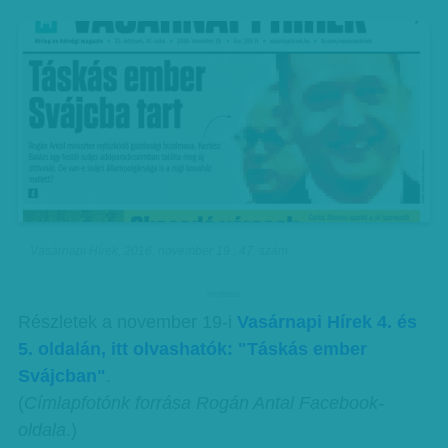
Vasárnapi Hírek, 2016. november 19., 47. szám
hirdetes
Részletek a november 19-i
Vasárnapi Hírek 4. és
5. oldalán, itt olvashatók: "Táskás ember
Svájcban"
.
(
Címlapfotónk forrása Rogán Antal Facebook-
oldala
.)