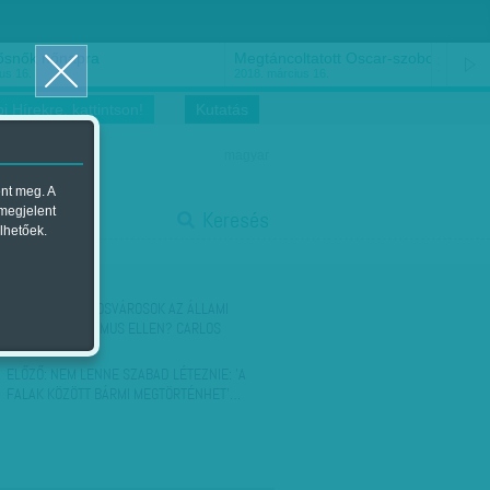
ősnők nőnapra
Megtáncoltatott Oscar-szobor
us 16.
2018. március 16.
i Hírekre, kattintson!
Kutatás
magyar
ent meg. A
start
 megjelent
Keresés
lhetőek.
stop
KÖVETKEZŐ:
OKOSVÁROSOK AZ ÁLLAMI
SZINTŰ POPULIZMUS ELLEN? CARLOS
MORENÓVAL…
ELŐZŐ:
NEM LENNE SZABAD LÉTEZNIE: 'A
FALAK KÖZÖTT BÁRMI MEGTÖRTÉNHET'…