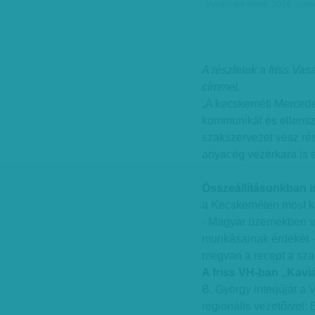
Vasárnapi Hírek, 2016. nove
A részletek a friss Vas
címmel.
„A kecskeméti Mercedes
kommunikál és ellensz
szakszervezet vesz ré
anyacég vezérkara is e
Összeállításunkban in
a Kecskeméten most kib
- Magyar üzemekben v
munkásainak érdekét -
megvan a recept a sza
A friss VH-ban „Kavi
B. György interjúját a 
regionális vezetőivel: