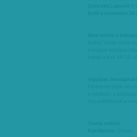
Simicska Lajosról
írt
Erről a november 26-
Nem terhes a babapi
Kolosi Tamás romló éle
a magyar középosztály
Interjú a friss VH 10. o
Vigyázat, becsapnak
Kéretlenül tolják arcu
a reklámot, a propaga
Összeállításunk a nov
Trump sokkol
Kati Marton:
Úristen,