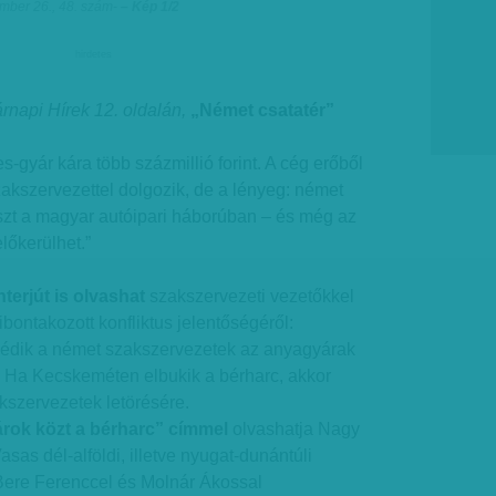
mber 26., 48. szám
-
– Kép 1/2
hirdetes
árnapi Hírek 12. oldalán,
„Német csatatér”
-gyár kára több százmillió forint. A cég erőből
akszervezettel dolgozik, de a lényeg: német
szt a magyar autóipari háborúban – és még az
lőkerülhet.”
terjút is olvashat
szakszervezeti vezetőkkel
ontakozott konfliktus jelentőségéről:
édik a német szakszervezetek az anyagyárak
 Ha Kecskeméten elbukik a bérharc, akkor
kszervezetek letörésére.
árok közt a bérharc” címmel
olvashatja Nagy
Vasas dél-alföldi, illetve nyugat-dunántúli
 Bere Ferenccel és Molnár Ákossal