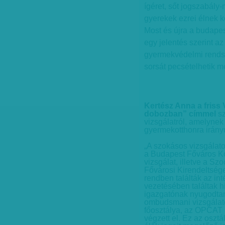
ígéret, sőt jogszabály
gyerekek ezrei élnek k
Most és újra a budape
egy jelentés szerint 
gyermekvédelmi rends
sorsát pecsételhetik m
Kertész Anna a friss 
dobozban” címmel
sz
vizsgálatról, amelynek
gyermekotthonra irányu
„A szokásos vizsgálato
a Budapest Főváros Kor
vizsgálat, illetve a S
Fővárosi Kirendeltsége 
rendben találták az i
vezetésében találtak 
igazgatónak nyugodtan 
ombudsmani vizsgálatot
főosztálya, az OPCAT
végzett el. Ez az osztá