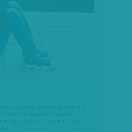
os ombudsmani vizsgálat világított rá: a
atlanok az állami gondozott gyerekek
volt, hogy tragédiák is igazolták ezeket a
s főleg a sajtóbotrányok következményeképpen