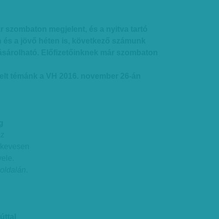
r szombaton megjelent, és a nyitva tartó
 és a jövő héten is, következő számunk
sárolható. Előfizetőinknek már szombaton
elt témánk a VH 2016. november 26-án
g
az
 kevesen
ele.
 oldalán
.
úttal