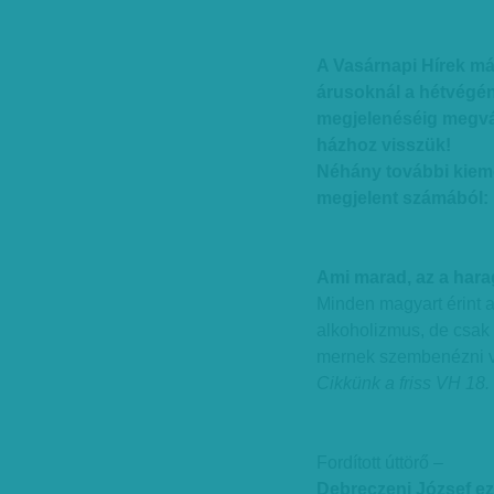
A Vasárnapi Hírek má
árusoknál a hétvégén
megjelenéséig megvá
házhoz visszük!
Néhány további kiem
megjelent számából:
Ami marad, az a hara
Minden magyart érint 
alkoholizmus, de csak
mernek szembenézni v
Cikkünk a friss VH 18.
Fordított úttörő –
Debreczeni József ez