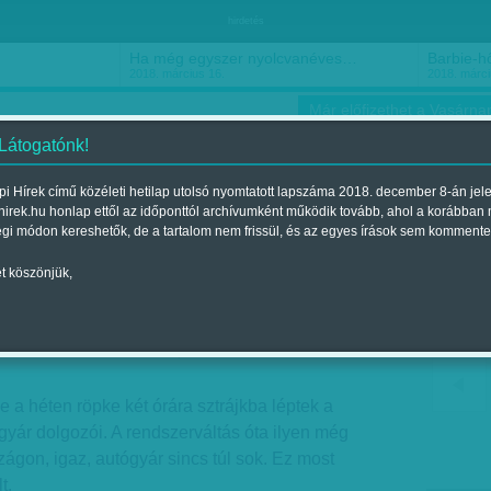
hirdetés
Ha még egyszer nyolcvanéves…
Barbie-h
2018. március 16.
2018. márci
Már előfizethet a Vasárnap
 Látogatónk!
i Hírek című közéleti hetilap utolsó nyomtatott lapszáma 2018. december 8-án jel
hirek.hu honlap ettől az időponttól archívumként működik tovább, ahol a korábban
ókusz
Szerintem
Ízlés
Sport
égi módon kereshetők, de a tartalom nem frissül, és az egyes írások sem kommente
t köszönjük,
rúznak a németek
nt a 2016. november 26.-i lapszámban
e a héten röpke két órára sztrájkba léptek a
yár dolgozói. A rendszerváltás óta ilyen még
ágon, igaz, autógyár sincs túl sok. Ez most
t.