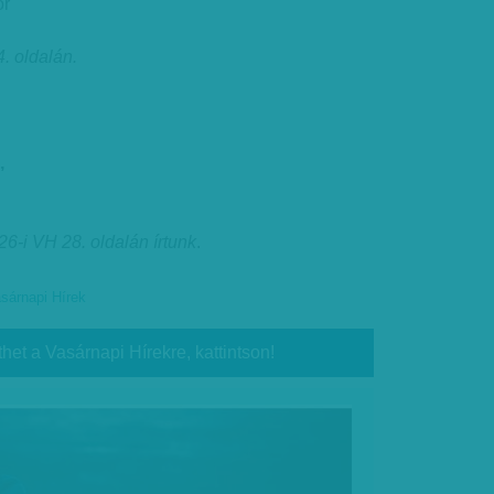
or
. oldalán.
,
6-i VH 28. oldalán írtunk
.
sárnapi Hírek
thet a Vasárnapi Hírekre, kattintson!