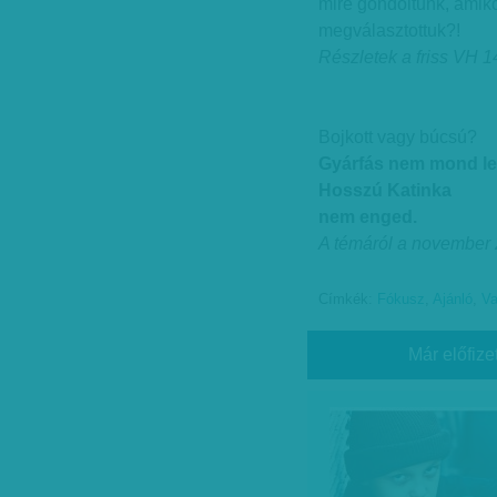
mire gondoltunk, amik
megválasztottuk?!
Részletek a friss VH 14
Bojkott vagy búcsú?
Gyárfás nem mond le
Hosszú Katinka
nem enged.
A témáról a november 2
Címkék:
Fókusz
,
Ajánló
,
Va
Már előfize