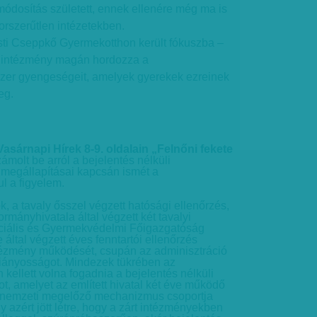
-módosítás született, ennek ellenére még ma is
orszerűtlen intézetekben.
sti Cseppkő Gyermekotthon került fókuszba –
az intézmény magán hordozza a
zer gyengeségeit, amelyek gyerekek ezreinek
eg.
Vasárnapi Hírek 8-9. oldalain „Felnőni fekete
ámolt be arról a bejelentés nélküli
 megállapításai kapcsán ismét a
l a figyelem.
k, a tavaly ősszel végzett hatósági ellenőrzés,
mányhivatala által végzett két tavalyi
zociális és Gyermekvédelmi Főigazgatóság
által végzett éves fenntartói ellenőrzés
ntézmény működését, csupán az adminisztráció
hiányosságot. Mindezek tükrében az
kellett volna fogadnia a bejelentés nélküli
, amelyet az említett hivatal két éve működő
 nemzeti megelőző mechanizmus csoportja
ly azért jött létre, hogy a zárt intézményekben