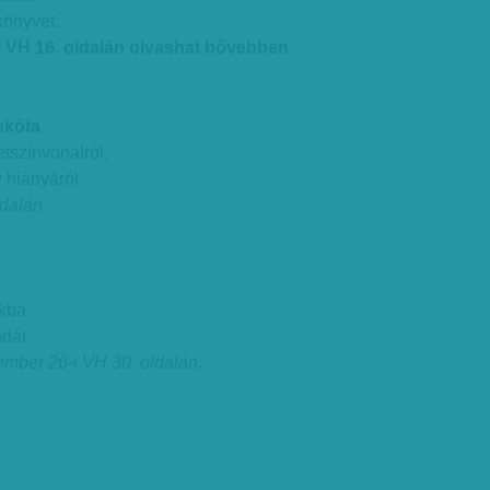
 könyvet.
i VH 16. oldalán olvashat bővebben.
skóta
tszínvonalról,
 hiányáról.
ldalán
.
!
nkba
ndát
ember 26-i VH 30. oldalán
.