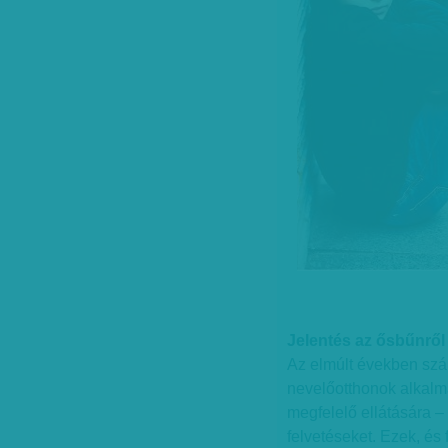
Jelentés az ősbűnről
Az elmúlt években szám
nevelőotthonok alkalm
megfelelő ellátására – 
felvetéseket. Ezek, é