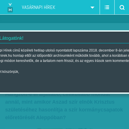
VASÁRNAPI HÍREK
 Látogatónk!
Népirtás Aleppóban a tétlen
i Hírek című közéleti hetilap utolsó nyomtatott lapszáma 2018. december 8-án jel
hirek.hu honlap ettől az időponttól archívumként működik tovább, ahol a korábban
nemzetközi közösség szeme
égi módon kereshetők, de a tartalom nem frissül, és az egyes írások sem kommente
láttára - 'Angyalok hangja kél'
t köszönjük,
Szerző:
VH ajánló
| Megjelent a 2016. december 17.-i lapszámban
Hangzott-e el aljasabb, cinikusabb mondat
annál, mint amikor Aszad szír elnök Krisztus
születéséhez hasonlítja a szír kormánycsapatok
előretörését Aleppóban?