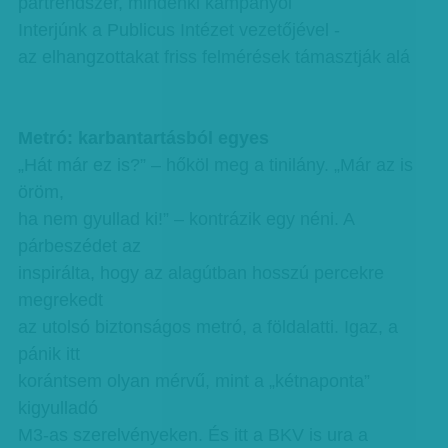
pártrendszer, mindenki kampányol
Interjúnk a Publicus Intézet vezetőjével -
az elhangzottakat friss felmérések támasztják alá
Metró: karbantartásból egyes
„Hát már ez is?” – hőköl meg a tinilány. „Már az is
öröm,
ha nem gyullad ki!” – kontrázik egy néni. A
párbeszédet az
inspirálta, hogy az alagútban hosszú percekre
megrekedt
az utolsó biztonságos metró, a földalatti. Igaz, a
pánik itt
korántsem olyan mérvű, mint a „kétnaponta”
kigyulladó
M3-as szerelvényeken. És itt a BKV is ura a