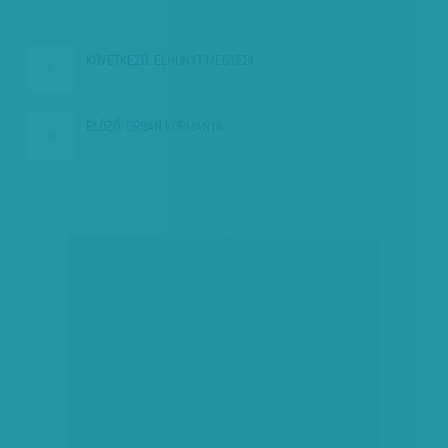
KÖVETKEZŐ:
ELHUNYT MEGYESI…
ELŐZŐ:
ORBÁN KORMÁNYA…
társadalmi célú hirdetés