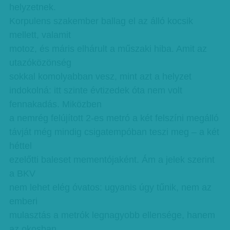
helyzetnek.
Korpulens szakember ballag el az álló kocsik
mellett, valamit
motoz, és máris elhárult a műszaki hiba. Amit az
utazóközönség
sokkal komolyabban vesz, mint azt a helyzet
indokolná: itt szinte évtizedek óta nem volt
fennakadás. Miközben
a nemrég felújított 2-es metró a két felszíni megálló
távját még mindig csigatempóban teszi meg – a két
héttel
ezelőtti baleset mementójaként. Ám a jelek szerint
a BKV
nem lehet elég óvatos: ugyanis úgy tűnik, nem az
emberi
mulasztás a metrók legnagyobb ellensége, hanem
az okosban