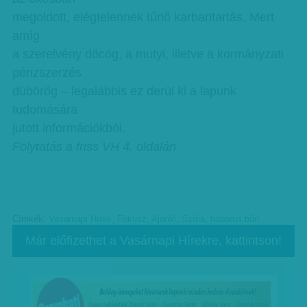
megoldott, elégtelennek tűnő karbantartás. Mert
amíg
a szerelvény döcög, a mutyi, illetve a kormányzati
pénzszerzés
dübörög – legalábbis ez derül ki a lapunk
tudomására
jutott információkból.
Folytatás a friss VH 4. oldalán
Címkék:
Vasárnapi Hírek
,
Fókusz
,
Ajánló
,
Szíria
,
háborús bűn
Már előfizethet a Vasárnapi Hírekre, kattintson!