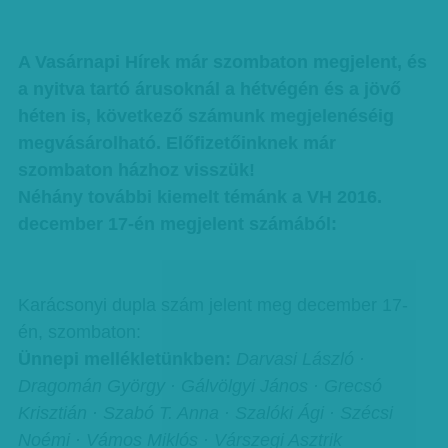
A Vasárnapi Hírek már szombaton megjelent, és
a nyitva tartó árusoknál a hétvégén és a jövő
héten is, következő számunk megjelenéséig
megvásárolható. Előfizetőinknek már
szombaton házhoz visszük!
Néhány további kiemelt témánk a VH 2016.
december 17-én megjelent számából:
Karácsonyi dupla szám jelent meg december 17-
én, szombaton:
Ünnepi mellékletünkben:
Darvasi László ·
Dragomán György · Gálvölgyi János · Grecsó
Krisztián · Szabó T. Anna · Szalóki Ági · Szécsi
Noémi · Vámos Miklós · Várszegi Asztrik