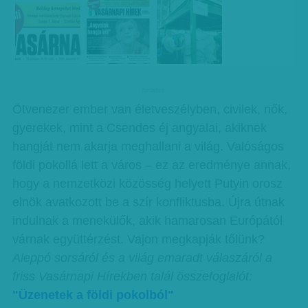
hirdetes
Ötvenezer ember van életveszélyben, civilek, nők,
gyerekek, mint a Csendes éj angyalai, akiknek
hangját nem akarja meghallani a világ. Valóságos
földi pokollá lett a város – ez az eredménye annak,
hogy a nemzetközi közösség helyett Putyin orosz
elnök avatkozott be a szír konfliktusba. Újra útnak
indulnak a menekülők, akik hamarosan Európától
várnak együttérzést. Vajon megkapják tőlünk?
Aleppó sorsáról és a világ emaradt válaszáról a
friss Vasárnapi Hírekben talál összefoglalót:
"Üzenetek a földi pokolból"