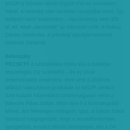
MSZP-s Göndör István Együtt-PM-es színekben
indult, a vereség után azonban nyugdíjba ment. Így
fellépett némi káderhiány – lapzártánkig nem dőlt
el, kit, kiket „neveznek” az ellenzéki erők. A Fidesz
Dénes Sándorba, a jelenlegi alpolgármesterbe
helyezte bizalmát.
Belviszály
PÉCSETT
4 százalékkal múlta alul a baloldali
összefogás (32 százalék) – és ez jóval
érdemdúsabb eredmény, mint amit a 2009-es
időközi választáson produkált az MSZP, amikor
Szili Katalin házelnököt toronymagasan verte a
fideszes Páva Zoltán. Most újra ő a kormánypárti
kihívó, ám felesleges rettegnie. Igaz, a három balos
formáció megegyezett, hogy a rendelőintézetek
igazgatóját, Kovács Máriát támogatják, ám a DK