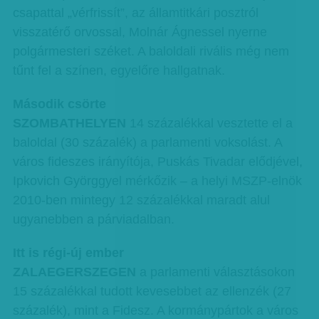
csapattal „vérfrissít”, az államtitkári posztról
visszatérő orvossal, Molnár Ágnessel nyerne
polgármesteri széket. A baloldali rivális még nem
tűnt fel a színen, egyelőre hallgatnak.
Második csörte
SZOMBATHELYEN
14 százalékkal vesztette el a
baloldal (30 százalék) a parlamenti voksolást. A
város fideszes irányítója, Puskás Tivadar elődjével,
Ipkovich Györggyel mérkőzik – a helyi MSZP-elnök
2010-ben mintegy 12 százalékkal maradt alul
ugyanebben a párviadalban.
Itt is régi-új ember
ZALAEGERSZEGEN
a parlamenti választásokon
15 százalékkal tudott kevesebbet az ellenzék (27
százalék), mint a Fidesz. A kormánypártok a város