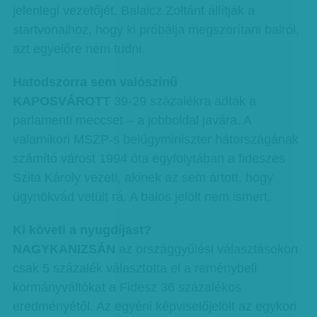
jelenlegi vezetőjét, Balaicz Zoltánt állítják a
startvonalhoz, hogy ki próbálja megszorítani balról,
azt egyelőre nem tudni.
Hatodszorra sem valószínű
KAPOSVÁROTT
39-29 százalékra adták a
parlamenti meccset – a jobboldal javára. A
valamikori MSZP-s belügyminiszter hátországának
számító várost 1994 óta egyfolytában a fideszes
Szita Károly vezeti, akinek az sem ártott, hogy
ügynökvád vetült rá. A balos jelölt nem ismert.
Ki követi a nyugdíjast?
NAGYKANIZSÁN
az országgyűlési választásokon
csak 5 százalék választotta el a reménybeli
kormányváltókat a Fidesz 36 százalékos
eredményétől. Az egyéni képviselőjelölt az egykori