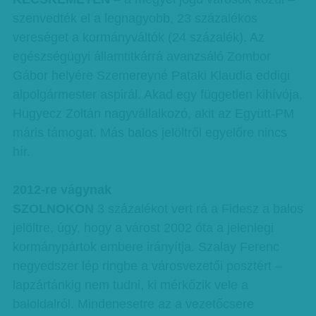
szenvedték el a legnagyobb, 23 százalékos
vereséget a kormányváltók (24 százalék). Az
egészségügyi államtitkárrá avanzsáló Zombor
Gábor helyére Szemereyné Pataki Klaudia eddigi
alpolgármester aspirál. Akad egy független kihívója,
Hugyecz Zoltán nagyvállalkozó, akit az Együtt-PM
máris támogat. Más balos jelöltről egyelőre nincs
hír.
2012-re vágynak
SZOLNOKON
3 százalékot vert rá a Fidesz a balos
jelöltre, úgy, hogy a várost 2002 óta a jelenlegi
kormánypártok embere irányítja. Szalay Ferenc
negyedszer lép ringbe a városvezetői posztért –
lapzártánkig nem tudni, ki mérkőzik vele a
baloldalról. Mindenesetre az a vezetőcsere