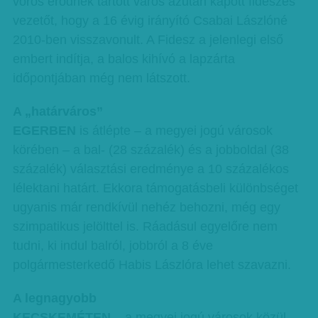
vörös erődnek tartott város azután kapott fideszes
vezetőt, hogy a 16 évig irányító Csabai Lászlóné
2010-ben visszavonult. A Fidesz a jelenlegi első
embert indítja, a balos kihívó a lapzárta
időpontjában még nem látszott.
A „határváros”
EGERBEN
is átlépte – a megyei jogú városok
körében – a bal- (28 százalék) és a jobboldal (38
százalék) választási eredménye a 10 százalékos
lélektani határt. Ekkora támogatásbeli különbséget
ugyanis már rendkívül nehéz behozni, még egy
szimpatikus jelölttel is. Ráadásul egyelőre nem
tudni, ki indul balról, jobbról a 8 éve
polgármesterkedő Habis Lászlóra lehet szavazni.
A legnagyobb
KECSKEMÉTEN
– a megyei jogú városok közül –