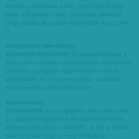
Mészáros Andrásnak a jelek szerint civil kihívója
akad. A független Farkas Zsuzsanna vállalkozó
mögé sorakozott ugyanis fel az MSZP és az LMP
is.
A királyváros nem változik
SZÉKESFEHÉRVÁROTT
16 százalékkal tarolt a
Fidesz (44 százalék) – a kormánypárt nem is kíván
változtatni a csapaton, Cser-Palkovics András
polgármester áll ősszel sorompóba, a baloldali
kihívó egyelőre „inkognitóban” van.
Bányászharag
TATABÁNYÁN
az országgyűlési voksoláson csak
1 százalékkal maradt el a 35 százaléknyi voksot
besöprő balos blokk a Fidesztől – itt egy jó jelölttel
talán az önkormányzati megmérettetésen