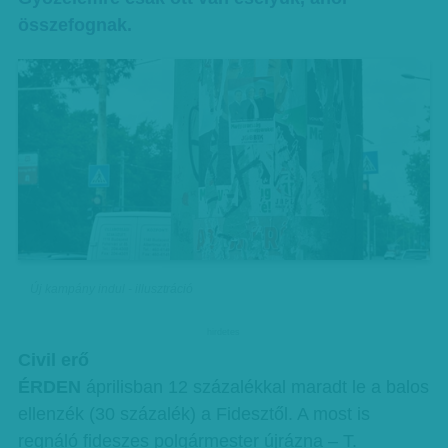
összefognak.
Új kampány indul - illusztráció
hirdetes
Civil erő
ÉRDEN
áprilisban 12 százalékkal maradt le a balos
ellenzék (30 százalék) a Fidesztől. A most is
regnáló fideszes polgármester újrázna – T.