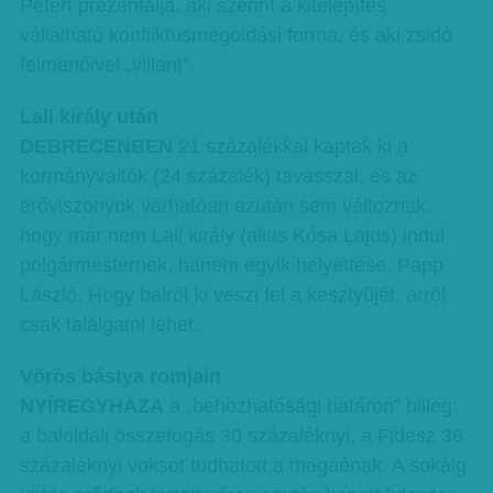
Pétert prezentálja, aki szerint a kitelepítés
vállalható konfliktusmegoldási forma, és aki zsidó
felmenőivel „villant”.
Lali király után
DEBRECENBEN
21 százalékkal kaptak ki a
kormányváltók (24 százalék) tavasszal, és az
erőviszonyok várhatóan azután sem változnak,
hogy már nem Lali király (alias Kósa Lajos) indul
polgármesternek, hanem egyik helyettese, Papp
László. Hogy balról ki veszi fel a kesztyűjét, arról
csak találgatni lehet.
Vörös bástya romjain
NYÍREGYHÁZA
a „behozhatósági határon” billeg:
a baloldali összefogás 30 százaléknyi, a Fidesz 36
százaléknyi voksot tudhatott a magáénak. A sokáig