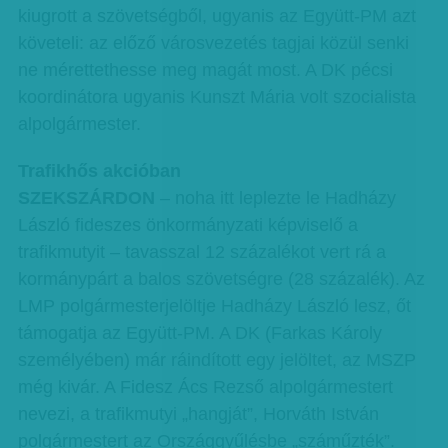
kiugrott a szövetségből, ugyanis az Együtt-PM azt
követeli: az előző városvezetés tagjai közül senki
ne mérettethesse meg magát most. A DK pécsi
koordinátora ugyanis Kunszt Mária volt szocialista
alpolgármester.
Trafikhős akcióban
SZEKSZÁRDON
– noha itt leplezte le Hadházy
László fideszes önkormányzati képviselő a
trafikmutyit – tavasszal 12 százalékot vert rá a
kormánypárt a balos szövetségre (28 százalék). Az
LMP polgármesterjelöltje Hadházy László lesz, őt
támogatja az Együtt-PM. A DK (Farkas Károly
személyében) már ráindított egy jelöltet, az MSZP
még kivár. A Fidesz Ács Rezső alpolgármestert
nevezi, a trafikmutyi „hangját”, Horváth István
polgármestert az Országgyűlésbe „száműzték”.