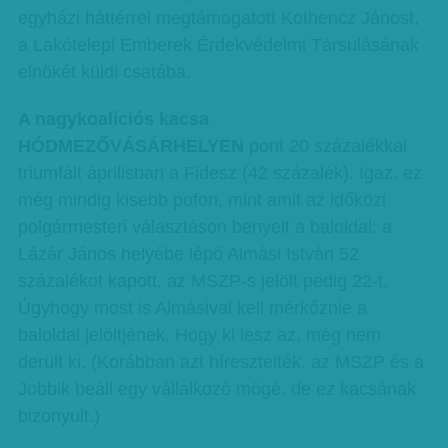
egyházi háttérrel megtámogatott Kothencz Jánost,
a Lakótelepi Emberek Érdekvédelmi Társulásának
elnökét küldi csatába.
A nagykoalíciós kacsa
HÓDMEZŐVÁSÁRHELYEN
pont 20 százalékkal
triumfált áprilisban a Fidesz (42 százalék). Igaz, ez
még mindig kisebb pofon, mint amit az időközi
polgármesteri választáson benyelt a baloldal: a
Lázár János helyébe lépő Almási István 52
százalékot kapott, az MSZP-s jelölt pedig 22-t.
Úgyhogy most is Almásival kell mérkőznie a
baloldal jelöltjének. Hogy ki lesz az, még nem
derült ki. (Korábban azt híresztelték, az MSZP és a
Jobbik beáll egy vállalkozó mögé, de ez kacsának
bizonyult.)