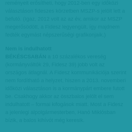
reményeit erősítheti, hogy 2012-ben egy időközi
választáson fideszes körzetben MSZP-s jelölt lett a
befutó. (Igaz, 2012 volt az az év, amikor az MSZP
megerősödött, a Fidesz legyengült, így majdnem
fedték egymást népszerűségi grafikonjaik.)
Nem is indulhatott
BÉKÉSCSABÁN
a 10 százalékos vereség
(kormányváltók 29, Fidesz 39) jobb volt az
országos átlagnál. A Fidesz kommunikációja szerint
nem fordítható a helyzet, hiszen a 2013. novemberi
időközi választáson is a kormánypárt embere futott
be. Csakhogy akkor az összbalos jelölt el sem
indulhatott – formai kifogások miatt. Most a Fidesz
a jelenlegi alpolgármesterben, Hanó Miklósban
bízik, a balos kihívót még keresik.