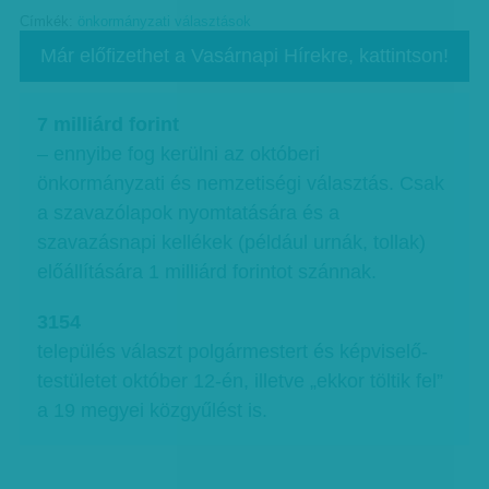
Címkék:
önkormányzati választások
Már előfizethet a Vasárnapi Hírekre, kattintson!
7 milliárd forint
– ennyibe fog kerülni az októberi
önkormányzati és nemzetiségi választás. Csak
a szavazólapok nyomtatására és a
szavazásnapi kellékek (például urnák, tollak)
előállítására 1 milliárd forintot szánnak.
3154
település választ polgármestert és képviselő-
testületet október 12-én, illetve „ekkor töltik fel”
a 19 megyei közgyűlést is.