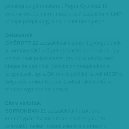
jelenlegi polgármesterrel, Pogra Gyulával. Itt
érdemi kérdés, merre mozdul a 7 százaléknyi LMP-
s: saját pártját vagy a baljelöltet támogatja?
Belzavarok
GYŐRÖTT
22 százalékkal bizonyult gyengébbnek
a kormányváltó erő (26 százalék) a Fidesznél. Így
Borkai Zsolt polgármester (és MOB-elnök) nem
ideges és újraindul. Baloldalon megakadtak a
tárgyalások, így a DK önálló jelölttel, a volt MSZP-s
helyi erős ember Neupor Zsolttal rukkolt elő, a
többiek egyelőre hallgatnak.
Előre váltottak
SOPRONBAN
21 százalékkal húzott el a
kormánypárt ősszel a balos összefogás (26
százalék) mellett. Ennek ellenére a Fidesz új