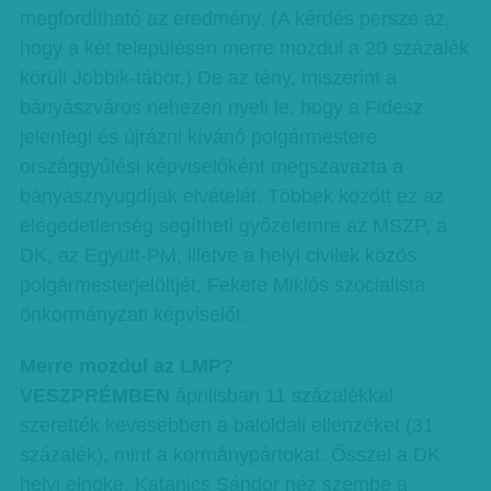
megfordítható az eredmény. (A kérdés persze az,
hogy a két településen merre mozdul a 20 százalék
körüli Jobbik-tábor.) De az tény, miszerint a
bányászváros nehezen nyeli le, hogy a Fidesz
jelenlegi és újrázni kívánó polgármestere
országgyűlési képviselőként megszavazta a
bányásznyugdíjak elvételét. Többek között ez az
elégedetlenség segítheti győzelemre az MSZP, a
DK, az Együtt-PM, illetve a helyi civilek közös
polgármesterjelöltjét, Fekete Miklós szocialista
önkormányzati képviselőt.
Merre mozdul az LMP?
VESZPRÉMBEN
áprilisban 11 százalékkal
szerették kevesebben a baloldali ellenzéket (31
százalék), mint a kormánypártokat. Ősszel a DK
helyi elnöke, Katanics Sándor néz szembe a