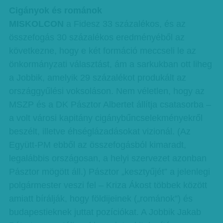
Cigányok és románok
MISKOLCON
a Fidesz 33 százalékos, és az
összefogás 30 százalékos eredményéből az
következne, hogy e két formáció meccseli le az
önkormányzati választást, ám a sarkukban ott liheg
a Jobbik, amelyik 29 százalékot produkált az
országgyűlési voksoláson. Nem véletlen, hogy az
MSZP és a DK Pásztor Albertet állítja csatasorba –
a volt városi kapitány cigánybűncselekményekről
beszélt, illetve éhséglázadásokat vizionál. (Az
Együtt-PM ebből az összefogásból kimaradt,
legalábbis országosan, a helyi szervezet azonban
Pásztor mögött áll.) Pásztor „kesztyűjét” a jelenlegi
polgármester veszi fel – Kriza Ákost többek között
amiatt bírálják, hogy földijeinek („románok”) és
budapestieknek juttat pozíciókat. A Jobbik Jakab