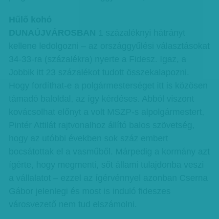
Hűlő kohó
DUNAÚJVÁROSBAN
1 százaléknyi hátrányt
kellene ledolgozni – az országgyűlési választásokat
34-33-ra (százalékra) nyerte a Fidesz. Igaz, a
Jobbik itt 23 százalékot tudott összekalapozni.
Hogy fordíthat-e a polgármesterséget itt is közösen
támadó baloldal, az így kérdéses. Abból viszont
kovácsolhat előnyt a volt MSZP-s alpolgármestert,
Pintér Attilát rajtvonalhoz állító balos szövetség,
hogy az utóbbi években sok száz embert
bocsátottak el a vasműből. Márpedig a kormány azt
ígérte, hogy megmenti, sőt állami tulajdonba veszi
a vállalatot – ezzel az ígérvénnyel azonban Cserna
Gábor jelenlegi és most is induló fideszes
városvezető nem tud elszámolni.