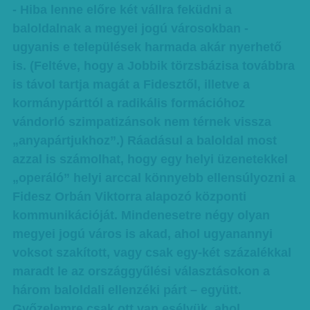
- Hiba lenne előre két vállra feküdni a
baloldalnak a megyei jogú városokban -
ugyanis e települések harmada akár nyerhető
is. (Feltéve, hogy a Jobbik törzsbázisa továbbra
is távol tartja magát a Fidesztől, illetve a
kormánypárttól a radikális formációhoz
vándorló szimpatizánsok nem térnek vissza
„anyapártjukhoz”.) Ráadásul a baloldal most
azzal is számolhat, hogy egy helyi üzenetekkel
„operáló” helyi arccal könnyebb ellensúlyozni a
Fidesz Orbán Viktorra alapozó központi
kommunikációját. Mindenesetre négy olyan
megyei jogú város is akad, ahol ugyanannyi
voksot szakított, vagy csak egy-két százalékkal
maradt le az országgyűlési választásokon a
három baloldali ellenzéki párt – együtt.
Győzelemre csak ott van esélyük, ahol