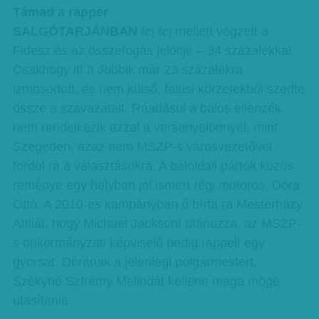
Támad a rapper
SALGÓTARJÁNBAN
fej fej mellett végzett a
Fidesz és az összefogás jelöltje – 34 százalékkal.
Csakhogy itt a Jobbik már 23 százalékra
izmosodott, és nem külső, falusi körzetekből szedte
össze a szavazatait. Ráadásul a balos ellenzék
nem rendelkezik azzal a versenyelőnnyel, mint
Szegeden, azaz nem MSZP-s városvezetővel
fordul rá a választásokra. A baloldali pártok közös
reménye egy helyben jól ismert régi motoros, Dóra
Ottó. A 2010-es kampányban ő bírta rá Mesterházy
Attilát, hogy Michael Jacksont utánozza, az MSZP-
s önkormányzati képviselő pedig rappelt egy
gyorsat. Dórának a jelenlegi polgármestert,
Székyné Sztrémy Melindát kellene maga mögé
utasítania.