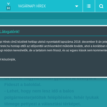
VASÁRNAPI HÍREK
 Látogatónk!
Vidéki osztozkodás - A
i Hírek című közéleti hetilap utolsó nyomtatott lapszáma 2018. december 8-án jel
hirek.hu honlap ettől az időponttól archívumként működik tovább, ahol a korábban
nagyvárosok harmadát nyerheti
égi módon kereshetők, de a tartalom nem frissül, és az egyes írások sem kommente
a baloldal
t köszönjük,
Szerző:
Nagy B. György
| Megjelent a 2014. július 27.-i lapszámban
Öt vidéki nagyvárosban gyűrheti le eséllyel a
Fideszt a baloldal.
- Lehet, hogy nem lesz idő a balos
polgármesterjelöltek felépítésére, fehér lyukak
tömege pettyezi a választási térképet.