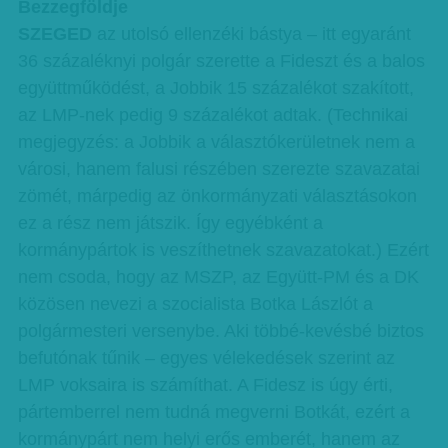
Bezzegföldje
SZEGED
az utolsó ellenzéki bástya – itt egyaránt
36 százaléknyi polgár szerette a Fideszt és a balos
együttműködést, a Jobbik 15 százalékot szakított,
az LMP-nek pedig 9 százalékot adtak. (Technikai
megjegyzés: a Jobbik a választókerületnek nem a
városi, hanem falusi részében szerezte szavazatai
zömét, márpedig az önkormányzati választásokon
ez a rész nem játszik. Így egyébként a
kormánypártok is veszíthetnek szavazatokat.) Ezért
nem csoda, hogy az MSZP, az Együtt-PM és a DK
közösen nevezi a szocialista Botka Lászlót a
polgármesteri versenybe. Aki többé-kevésbé biztos
befutónak tűnik – egyes vélekedések szerint az
LMP voksaira is számíthat. A Fidesz is úgy érti,
pártemberrel nem tudná megverni Botkát, ezért a
kormánypárt nem helyi erős emberét, hanem az