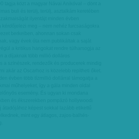
0 tagja közt a magyar Návai Anikóval – dönt a
lmas buli és terülj, terülj, asztalkám keretében
szakmaiságát ilyentájt minden évben
da kérdőjelezi meg – nem nehéz furcsaságokra
vezet berkeiben, ahonnan sokan csak
nak, vagy évek óta nem publikáltak a saját
végül a kritikus hangokat rendre túlharsogja az
n a díjaknak több millió dolláros
és a színészek, rendezők és producerek mindig
ami akár az Oscarhoz is közelebb repítheti őket.
 évben több tízmillió dollárral támogatja a
akmai műhelyeket, így a gála minden oldal
előnyös esemény. És ugyan ki mondana
ikben és ékszerekben pompázó hollywoodi
díj átadójához képest sokkal lazább etikettű
elkednek, mint egy átlagos, zajos-balhés-
g.