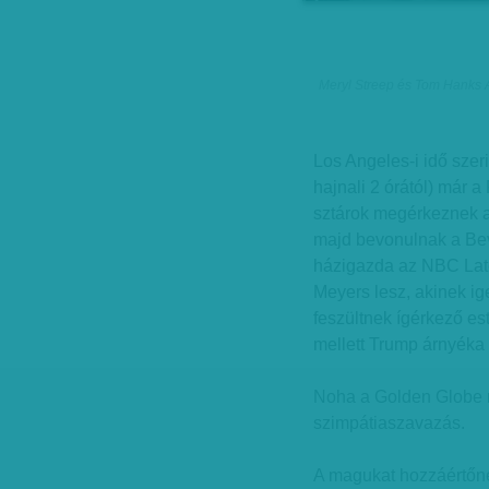
Meryl Streep és Tom Hanks A
Los Angeles-i idő szeri
hajnali 2 órától) már 
sztárok megérkeznek a
majd bevonulnak a Beve
házigazda az NBC Late
Meyers lesz, akinek ig
feszültnek ígérkező es
mellett Trump árnyéka i
Noha a Golden Globe n
szimpátiaszavazás.
A magukat hozzáértőne