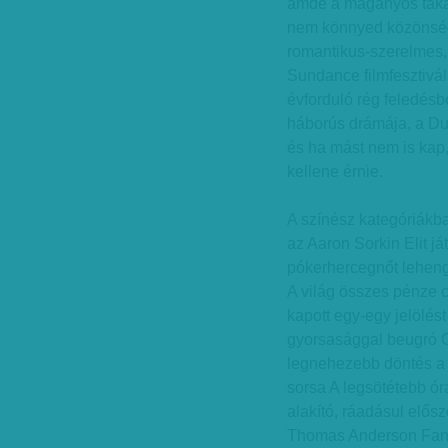
ámde a magányos takarí
nem könnyed közönségf
romantikus-szerelmes,
Sundance filmfesztivál 
évforduló rég feledés
háborús drámája, a Dun
és ha mást nem is kap,
kellene érnie.
A színész kategóriákb
az Aaron Sorkin Elit 
pókerhercegnőt lehenge
A világ összes pénze c
kapott egy-egy jelölé
gyorsasággal beugró C
legnehezebb döntés a l
sorsa A legsötétebb ór
alakító, ráadásul elősz
Thomas Anderson Fant