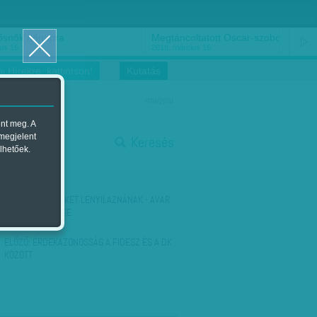
ősnők nőnapra
Megtáncoltatott Oscar-szobor
us 16.
2018. március 16.
i Hírekre, kattintson!
Kutatás
magyar
ent meg. A
start
 megjelent
Keresés
lhetőek.
stop
KÖVETKEZŐ:
AKIKET LENYILAZNÁNAK - AVAR
JÁNOS ELEMZÉSE
ELŐZŐ:
ÉRDEKAZONOSSÁG A FIDESZ ÉS A DK
KÖZÖTT