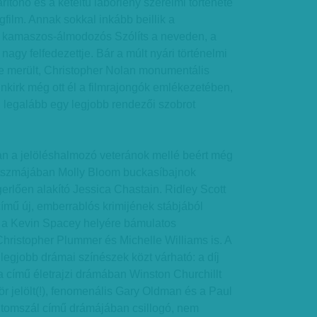
tónő és a kétéltű laborlény szerelmi története
ilm. Annak sokkal inkább beillik a
 kamaszos-álmodozós Szólíts a neveden, a
nagy felfedezettje. Bár a múlt nyári történelmi
be merült, Christopher Nolan monumentális
kirk még ott él a filmrajongók emlékezetében,
 legalább egy legjobb rendezői szobrot
an a jelöléshalmozó veteránok mellé beért még
játszmájában Molly Bloom buckasíbajnok
rlően alakító Jessica Chastain. Ridley Scott
ímű új, emberrablós krimijének stábjából
st a Kevin Spacey helyére bámulatos
hristopher Plummer és Michelle Williams is. A
egjobb drámai színészek közt várható: a díj
a című életrajzi drámában Winston Churchillt
ör jelölt(!), fenomenális Gary Oldman és a Paul
omszál című drámájában csillogó, nem