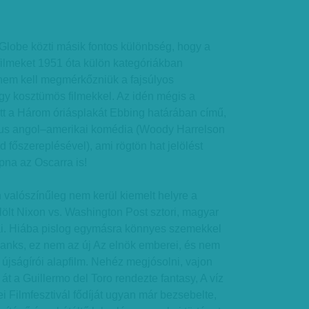
Globe közti másik fontos különbség, hogy a
filmeket 1951 óta külön kategóriákban
 nem kell megmérkőzniük a fajsúlyos
agy kosztümös filmekkel. Az idén mégis a
t a Három óriásplakát Ebbing határában című,
us angol–amerikai komédia (Woody Harrelson
főszereplésével), ami rögtön hat jelölést
apna az Oscarra is!
 valószínűleg nem kerül kiemelt helyre a
elölt Nixon vs. Washington Post sztori, magyar
ai. Hiába pislog egymásra könnyes szemekkel
anks, ez nem az új Az elnök emberei, és nem
ű újságírói alapfilm. Nehéz megjósolni, vajon
 át a Guillermo del Toro rendezte fantasy, A víz
i Filmfesztivál fődíját ugyan már bezsebelte,