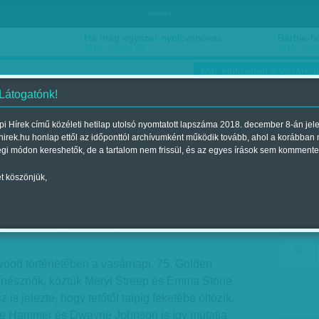
hirdetés
Ha még egyszer nyolcvanéves…
Barbie-h
2018. március 16.
2018. márci
Már előfizethet a Vasárnap
 Látogatónk!
i Hírek című közéleti hetilap utolsó nyomtatott lapszáma 2018. december 8-án jel
hirek.hu honlap ettől az időponttól archívumként működik tovább, ahol a korábban
ókusz
Szerintem
Ízlés
Sport
égi módon kereshetők, de a tartalom nem frissül, és az egyes írások sem kommente
t köszönjük,
kete Arany Glóbusz
jelent a 2018. január 06.-i lapszámban
wood történetében a vasárnapi, 75. Golden
ínésznők, köztük Meryl Streep és Emma Stone
 is jelezte, hogy tetőtől talpig feketébe öltözik.
ie Hammer és Dwayne Johnson is így mutatja