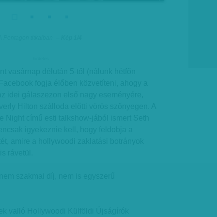
 Pentagon titkaiban
-
– Kép 1/4
hirdetes
nt vasárnap délután 5-től (nálunk hétfőn
a Facebook fogja élőben közvetíteni, ahogy a
z idei gálaszezon első nagy eseményére,
rly Hilton szálloda előtti vörös szőnyegen. A
 Night című esti talkshow-jából ismert Seth
encsak igyekeznie kell, hogy feldobja a
tét, amire a hollywoodi zaklatási botrányok
s rávetül.
em szakmai díj, nem is egyszerű
k valló Hollywoodi Külföldi Újságírók