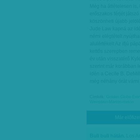
Még ha áttételesen is
erőszakos férjét játsz
köszönheti újabb jelölé
Jude Law kapná az idén
némi elégtételt nyújtha
alulértékelt Az ifjú p
kettős szerepben rem
év után visszatérő Ky
szerint már korábban l
idén a Cecile B. DeMill
még néhány órát várni 
Címkék:
Golden Globe-Emm
Weinstein-Marton-metoo
Már előfize
Buli buli hátán.
Los A