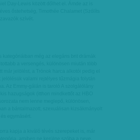
el Day-Lewis között dőlhet el. Ámde az is
 éves őstehetség, Timothée Chalamet (Szólíts
szavazók szívét.
és kategóriáiban még az elegáns brit drámák
itottabb a versengés, különösen miután több
 már jelölést, a Trónok harca alkotói pedig el
 jelölésük valami rejtélyes tűzmágia folytán
a. Az Emmy-gálán is taroló A szolgálólány
kis hazugságok (itthon mindkettőt az HBO
rsorozata nem lenne meglepő, különösen,
ban a bántalmazott, szexuálisan kizsákmányolt
 és egymásért.
rra kapja a kiváló tévés szerepeket is, már
ategória, amiben ne kerülne szóba a neve.