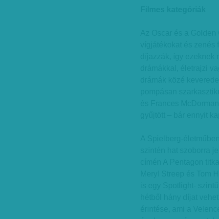
Filmes kategóriák
Az Oscar és a Golden 
vígjátékokat és zenés 
díjazzák, így ezeknek
drámákkal, életrajzi v
drámák közé keveredet
pompásan szarkasztik
és Frances McDormand 
gyűjtött – bár ennyit k
A Spielberg-életműben
szintén hat szoborra j
címén A Pentagon titk
Meryl Streep és Tom H
is egy Spotlight- szint
hétből hány díjat vehet
érintése, ami a Velence