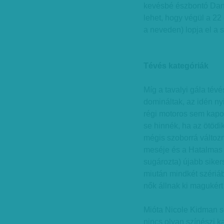
kevésbé észbontó Dani
lehet, hogy végül a 22
a neveden) lopja el a 
Tévés kategóriák
Míg a tavalyi gála tév
domináltak, az idén ny
régi motoros sem kapott
se hinnék, ha az ötödik
mégis szoborrá változn
meséje és a Hatalmas 
sugározta) újabb sike
miután mindkét szériá
nők állnak ki magukért
Mióta Nicole Kidman so
nincs olyan színészi k