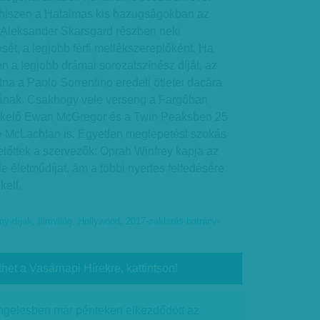
, hiszen a Hatalmas kis hazugságokban az
ó Aleksander Skarsgard részben neki
sét, a legjobb férfi mellékszereplőként. Ha
 a legjobb drámai sorozatszínész díját, az
tna a Paolo Sorrentino eredeti ötletei dacára
ápának. Csakhogy vele verseng a Fargóban
ekelő Ewan McGregor és a Twin Peaksben 25
le McLachlan is. Egyetlen meglepetést szokás
előttek a szervezők: Oprah Winfrey kapja az
e életműdíjat, ám a többi nyertes felfedésére
kell.
y-díjak
,
filmvilág
,
Hollywood
,
2017-zaklatás-botrány-
thet a Vasárnapi Hírekre, kattintson!
ngelesben már pénteken elkezdődött az