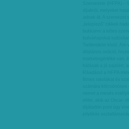
Szervezete (HFPA) – 9
díjakról, melyeket hata
adnak át. A szervezet 
„leleplező” cikkek ha
bukkanni a kétes szer
bulvárlapokat tudósíta
Twitterükön kívül. Ám 
általános ováció, hisze
marketingértéke van, 
hálásak a jó sajtóért, 
Ráadásul a HFPA minden
filmes iskolákat és sz
számára kölcsönösen 
nemet a mesés estély
elitre, akik az Oscar- 
díjátadón pont úgy vis
pityókás asztaltársasá