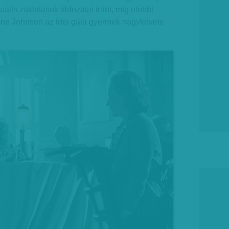
uális zaklatások áldozatai iránt, míg utóbbi
one Johnson az idei gála gyermek nagykövete