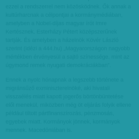
ezzel a rendszerrel nem közösködnek. Ők annak a
kultúrharcnak a célpontjai a kormánymédiában,
amelyben a Nobel-díjas magyar írót Imre
Kertésznek, Esterházy Pétert középszerűnek
tartják. És amelyben a házelnök Kövér László
szerint (idézi a 444.hu) „Magyarországon nagyobb
mértékben érvényesül a sajtó színessége, mint az
úgymond remek nyugati demokráciákban”.
Ennek a nyolc hónapnak a legszebb története a
migránsűző exminiszterelnöké, aki hivatali
visszaélés miatt kapott jogerős börtönbüntetése
elől menekül, miközben még öt eljárás folyik ellene
például tiltott pártfinanszírozás, pénzmosás,
egyebek miatt. Kormányok jönnek, kormányok
mennek. Macedóniában is.