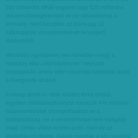
260 milliárdos MNB-vagyont vagy 520 milliárdos
tao-pénztömegáramlást tenne láthatatlanná a
kormány. Nem beszélve az Elios-ügy 13
milliárdjának visszafizetésével fenyegető
történetéről.
Miközben agysejteket nem kímélően megy a
Hadházy által „néphülyítésnek” nevezett
propaganda, amely ellen vasárnap tüntetnek ismét
a Kunigunda utcánál.
A minap derült ki: több milliárd forint értékű,
egyetlen médiaalapítványba toloncolt 476 médium
összevonásának monopolhatását se a
médiahatóság, se a versenyhivatal nem vizsgálja
majd. Orbán Viktor szerint azért, mert ez az
átalakítás közérdek. Sokan mondják a köz soraiból: