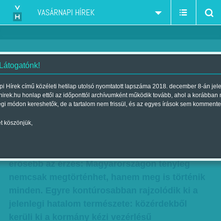
VASÁRNAPI HÍREK
 Látogatónk!
Zsebre vágott ország
i Hírek című közéleti hetilap utolsó nyomtatott lapszáma 2018. december 8-án jel
hirek.hu honlap ettől az időponttól archívumként működik tovább, ahol a korábban
Szerzők:
Balassa Tamás
,
F. Szabó Kata
,
Kuslits Szonja
| Megjelent a
égi módon kereshetők, de a tartalom nem frissül, és az egyes írások sem kommente
2018. december 08.-i lapszámban
t köszönjük,
Éppen nyolc hónappal az áprilisi választás és
héttel a parlamenti alakulóülés után mind
erősebb az érzés: Magyarországon tényleg
nemcsak megtörténhet, hanem meg is történik
minden. Egyre kontúrosabban rajzolódik ki a
jelenlegi hatalom természete: közérdekből
kerüli ki a kormány kézi vezérlésű