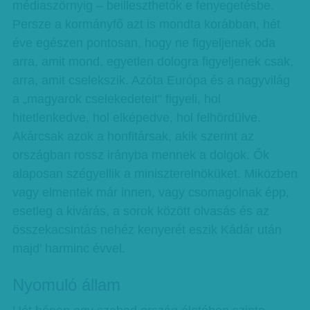
médiaszörnyig – beilleszthetők e fenyegetésbe.
Persze a kormányfő azt is mondta korábban, hét
éve egészen pontosan, hogy ne figyeljenek oda
arra, amit mond, egyetlen dologra figyeljenek csak,
arra, amit cselekszik. Azóta Európa és a nagyvilág
a „magyarok cselekedeteit” figyeli, hol
hitetlenkedve, hol elképedve, hol felhördülve.
Akárcsak azok a honfitársak, akik szerint az
országban rossz irányba mennek a dolgok. Ők
alaposan szégyellik a miniszterelnöküket. Miközben
vagy elmentek már innen, vagy csomagolnak épp,
esetleg a kivárás, a sorok között olvasás és az
összekacsintás nehéz kenyerét eszik Kádár után
majd’ harminc évvel.
Nyomuló állam