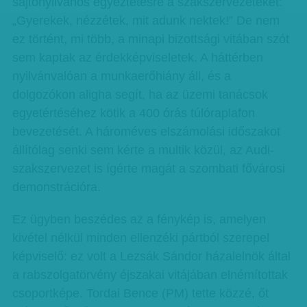
sajtónyilvános egyeztetésre a szakszervezeteket:
„Gyerekek, nézzétek, mit adunk nektek!” De nem
ez történt, mi több, a minapi bizottsági vitában szót
sem kaptak az érdekképviseletek. A háttérben
nyilvánvalóan a munkaerőhiány áll, és a
dolgozókon aligha segít, ha az üzemi tanácsok
egyetértéséhez kötik a 400 órás túlóraplafon
bevezetését. A hároméves elszámolási időszakot
állítólag senki sem kérte a multik közül, az Audi-
szakszervezet is ígérte magát a szombati fővárosi
demonstrációra.
Ez ügyben beszédes az a fénykép is, amelyen
kivétel nélkül minden ellenzéki pártból szerepel
képviselő: ez volt a Lezsák Sándor házalelnök által
a rabszolgatörvény éjszakai vitájában elnémítottak
csoportképe. Tordai Bence (PM) tette közzé, őt