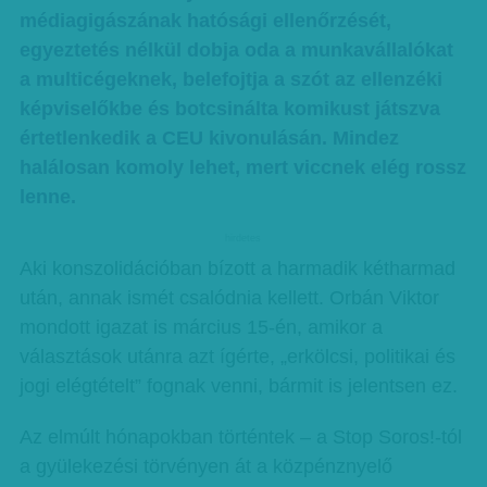
médiagigászának hatósági ellenőrzését,
egyeztetés nélkül dobja oda a munkavállalókat
a multicégeknek, belefojtja a szót az ellenzéki
képviselőkbe és botcsinálta komikust játszva
értetlenkedik a CEU kivonulásán. Mindez
halálosan komoly lehet, mert viccnek elég rossz
lenne.
hirdetes
Aki konszolidációban bízott a harmadik kétharmad
után, annak ismét csalódnia kellett. Orbán Viktor
mondott igazat is március 15-én, amikor a
választások utánra azt ígérte, „erkölcsi, politikai és
jogi elégtételt” fognak venni, bármit is jelentsen ez.
Az elmúlt hónapokban történtek – a Stop Soros!-tól
a gyülekezési törvényen át a közpénznyelő