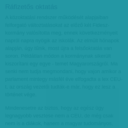
Ráfizetős oktatás
A közoktatási rendszer működését alapjaiban
felforgató változtatásokat az előző két Fidesz-
kormány valósította meg, ennek következményeit
napról napra nyögik az iskolák. Az elmúlt hónapok
alapján, úgy tűnik, most újra a felsőoktatás van
soron. Példátlan módon a kormánynak sikerült
kiszorítani egy egye - temet Magyarországról. Ma
senki nem tudja megmondani, hogy vajon amikor a
parlament mintegy másfél éve elfogadta a lex CEU-
t, az ország vezetői tudták-e már, hogy ez lesz a
történet vége.
Mindenesetre az biztos, hogy az egész ügy
legnagyobb vesztese nem a CEU, de még csak
nem is a diákok, hanem a magyar tudományos,