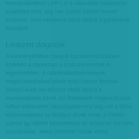
korrupciókritikus LMP-t is a választási matekozás
szakította szét, alig van széles körben ismert
emberük, nem véletlenül nézik alulról a parlamenti
küszöböt.
Lenézett dolgozók
A kormánykritikus hangok becsatornázásában
ezekben a napokban a szakszervezetek a
legerősebbek. A cafetériakedvezmények
megszüntetésével elvett nettó tízezer forintok
hosszú évek óta először vitték utcára a
munkavállalók ezreit. Az érdekeltek megkérdezése
nélkül elővezetett rabszolgatörvény olaj volt a tűzre,
különösképpen az álságos érvek miatt: a Fidesz
szerint így többet kereshetnek az emberek. Ha nem
hazudnának, akkor örömmel hívták volna