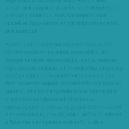
nagy része is elvérzett a Kásler-uralom alatt.
Voltak, akik maguktól álltak fel, mert ellehetetlenült
a szakmai munkájuk, másokat leépítés miatt
küldtek el, hogy kétszer annyit dolgozzanak azok,
akik maradtak.
Eközben nincs hiány botrányokból sem, egész
kórházi osztályok maradnak orvos nélkül, és
betegek kerülnek életveszélybe, mert a rendszer
legfényesebb bástyája, a Honvédkórház sürgősségi
osztálya képtelen megfelelő feltételekkel ellátni
őket. Az ország legjobb szívsebészét nem hagyják
operálni, de a kormánymédia szinte hetente jelzi,
milyen csodás fejlesztések történtek az
egészségügyben, persze szigorúan EU-s forrásból.
A helyzet kritikus, erre vég nélkül próbálják felhívni
a figyelmet a kompetens szakértők is, de a