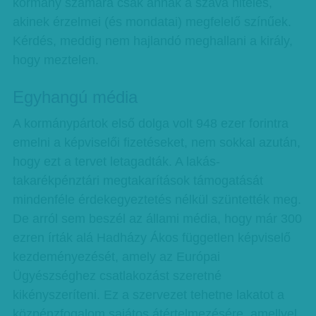
kormány számára csak annak a szava hiteles,
akinek érzelmei (és mondatai) megfelelő színűek.
Kérdés, meddig nem hajlandó meghallani a király,
hogy meztelen.
Egyhangú média
A kormánypártok első dolga volt 948 ezer forintra
emelni a képviselői fizetéseket, nem sokkal azután,
hogy ezt a tervet letagadták. A lakás-
takarékpénztári megtakarítások támogatását
mindenféle érdekegyeztetés nélkül szüntették meg.
De arról sem beszél az állami média, hogy már 300
ezren írták alá Hadházy Ákos független képviselő
kezdeményezését, amely az Európai
Ügyészséghez csatlakozást szeretné
kikényszeríteni. Ez a szervezet tehetne lakatot a
közpénzfogalom sajátos átértelmezésére, amellyel