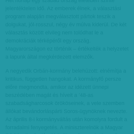
Hét hónap egy szabad ország életében szinte
jelentéktelen idő. Az emberek élnek, a választási
program alapján megválasztott pártok teszik a
dolgukat, jól-rosszul, négy év múlva kiderül. De két
választás között elvileg nem tolódhat le a
demokráciák térképéről egy ország.
Magyarországon ez történik – értékelték a helyzetet
a lapunk által megkérdezett elemzők.
A negyedik Orbán-kormány belehúzott: elnémítja a
kritikus, független hangokat. A kormányfő persze
előre megmondta, amikor az idézett ünnepi
beszédében magát és híveit a ’48-as
szabadságharcosok örököseinek, a vele szemben
állókat bevándorláspárti Soros-ügynöknek nevezte.
Az április 8-i kormányváltás után komolyra fordult a
forradalmi fenyegetés. A miniszterelnök a Magyar