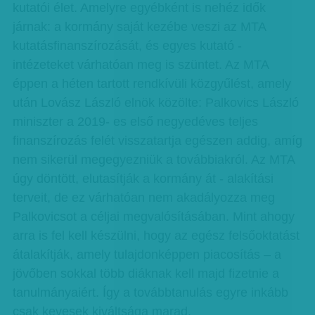
kutatói élet. Amelyre egyébként is nehéz idők
járnak: a kormány saját kezébe veszi az MTA
kutatásfinanszírozását, és egyes kutató -
intézeteket várhatóan meg is szüntet. Az MTA
éppen a héten tartott rendkívüli közgyűlést, amely
után Lovász László elnök közölte: Palkovics László
miniszter a 2019- es első negyedéves teljes
finanszírozás felét visszatartja egészen addig, amíg
nem sikerül megegyezniük a továbbiakról. Az MTA
úgy döntött, elutasítják a kormány át - alakítási
terveit, de ez várhatóan nem akadályozza meg
Palkovicsot a céljai megvalósításában. Mint ahogy
arra is fel kell készülni, hogy az egész felsőoktatást
átalakítják, amely tulajdonképpen piacosítás – a
jövőben sokkal több diáknak kell majd fizetnie a
tanulmányaiért. Így a továbbtanulás egyre inkább
csak kevesek kiváltsága marad.