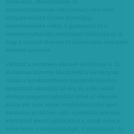
mindenkori, alkalmatlannak és
beszámíthatatlannak vélt politikust) nem lehet
kifütyülni beszéd közben büntetőjogi
következmények nélkül. A gyülekezés és a
véleménynyilvánítás lehetőségét korlátozza az is,
hogy a Kossuth térre évi 23 ünnepnapon nem lehet
tüntetést szervezni.
Változott a parlamenti ellenzék lehetősége is. Ez
elsősorban közvetve köszönhető a kormánynak:
miután a természetellenes együttműködésekre
kényszerítő választási törvény és a fék nélküli
médiapropaganda betonfalat emelt az ellenzéki
pártok elé, azok ennek megfelelően estek apró
darabokra az ütközés után. A jobboldal számára
alternatívát jelentő pártok közül a Jobbik mára a
felére őrölte a támogatottságát. A globalizáció- és