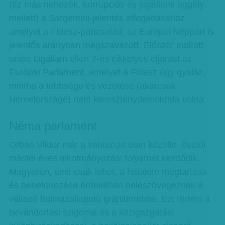
(tíz más nehezék, korrupciós és jogállami aggály
mellett) a Sargentini-jelentés elfogadásához,
amelyet a Fidesz-pártcsalád, az Európai Néppárt is
jelentős arányban megszavazott. Először indított
uniós tagállam ellen 7-es cikkelyes eljárást az
Európai Parlament, amelyet a Fidesz úgy gyaláz,
mintha a többsége és vezetése (akárcsak
Németországé) nem kereszténydemokrata volna.
Néma parlament
Orbán Viktor már a választás után közölte, ősztől
másfél éves alkotmányozási folyamat kezdődik.
Magyarán, amit csak lehet, a hatalom megtartása
és bebetonozása érdekében beleszövegeznek a
változó halmazállapotú gránittömbbe. Ezt történt a
bevándorlási szigorral és a közigazgatási