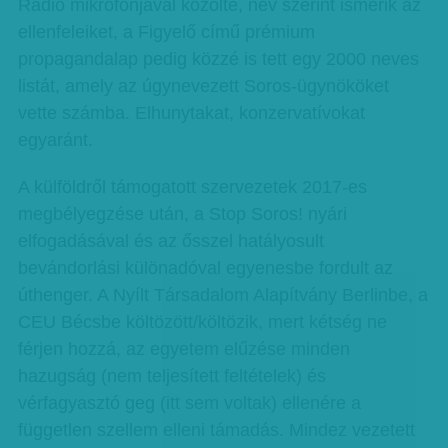
Rádió mikrofonjával közölte, név szerint ismerik az
ellenfeleiket, a Figyelő című prémium
propagandalap pedig közzé is tett egy 2000 neves
listát, amely az úgynevezett Soros-ügynököket
vette számba. Elhunytakat, konzervatívokat
egyaránt.
A külföldről támogatott szervezetek 2017-es
megbélyegzése után, a Stop Soros! nyári
elfogadásával és az ősszel hatályosult
bevándorlási különadóval egyenesbe fordult az
úthenger. A Nyílt Társadalom Alapítvány Berlinbe, a
CEU Bécsbe költözött/költözik, mert kétség ne
férjen hozzá, az egyetem elűzése minden
hazugság (nem teljesített feltételek) és
vérfagyasztó geg (itt sem voltak) ellenére a
független szellem elleni támadás. Mindez vezetett