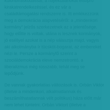
különbíráskodással, a hajléktalanokat elsöprő
kirakatrendelkezéssel, és ez vár a
családtámogatási rendszerre is. Itt emlékezzünk
meg a demokrácia alapvetéséről: a „mindenkori
kormány” jelzős szerkezetnek az a jelentősége,
hogy előtte is voltak, utána is lesznek kormányok,
jó eséllyel azokat is a nép választja majd, vagyis
aki alkotmányba ír tücsköt-bogarat, az embereket
nézi le. Persze a kormányfő szerint a
szociáldemokrácia eleve nemzetrontó, a
liberalizmus még rosszabb, tehát meg se
lepődjünk.
De vannak gyakorlatias változások is. Orbán Viktor
(illetve a mindenkori, alkalmatlannak és
beszámíthatatlannak vélt politikus) háza előtt már
nem lehet tüntetni. Orbán Viktort (illetve a