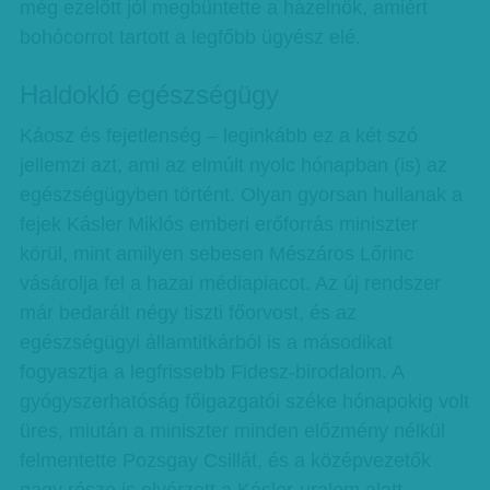
még ezelőtt jól megbüntette a házelnök, amiért
bohócorrot tartott a legfőbb ügyész elé.
Haldokló egészségügy
Káosz és fejetlenség – leginkább ez a két szó
jellemzi azt, ami az elmúlt nyolc hónapban (is) az
egészségügyben történt. Olyan gyorsan hullanak a
fejek Kásler Miklós emberi erőforrás miniszter
körül, mint amilyen sebesen Mészáros Lőrinc
vásárolja fel a hazai médiapiacot. Az új rendszer
már bedarált négy tiszti főorvost, és az
egészségügyi államtitkárból is a másodikat
fogyasztja a legfrissebb Fidesz-birodalom. A
gyógyszerhatóság főigazgatói széke hónapokig volt
üres, miután a miniszter minden előzmény nélkül
felmentette Pozsgay Csillát, és a középvezetők