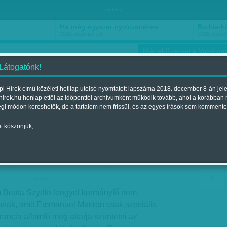
hirdetés
Ha még egyszer nyolcvanéves…
Barbie-h
2018. március 16.
2018. márci
Már előfizethet a Vasárnap
 Látogatónk!
i Hírek című közéleti hetilap utolsó nyomtatott lapszáma 2018. december 8-án jel
hirek.hu honlap ettől az időponttól archívumként működik tovább, ahol a korábban
ókusz
Szerintem
Ízlés
Sport
égi módon kereshetők, de a tartalom nem frissül, és az egyes írások sem kommente
t köszönjük,
társak
Megjelent a 2017. szeptember 23.-i lapszámban
hirdetes
m Beata Szydlo lengyel kormányfő nem
annak, amit Emmanuel Macron csak szociális
rancia államfő meg akarja szüntetni az