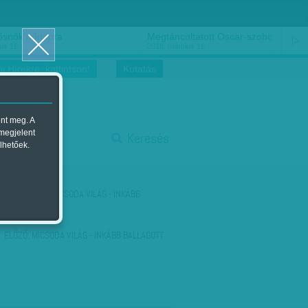
ősnők nőnapra
Megtáncoltatott Oscar-szobor
us 16.
2018. március 16.
i Hírekre, kattintson!
Kutatás
ent meg. A
start
 megjelent
Keresés
lhetőek.
stop
KÖVETKEZŐ:
MICSODA VILÁG - INKÁBB
BALLAGOTT
ELŐZŐ:
MICSODA VILÁG - INKÁBB BALLAGOTT