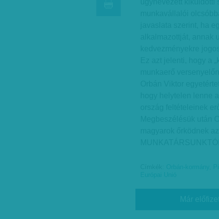
úgynevezett kiküldötti
munkavállalói olcsóbb
javaslata szerint, ha e
alkalmazottját, annak 
kedvezményekre jogosul
Ez azt jelenti, hogy a 
munkaerő versenyelőny
Orbán Viktor egyetérte
hogy helytelen lenne a
ország feltételeinek er
Megbeszélésük után Or
magyarok őrködnek az 
MUNKATÁRSUNKTÓ
Címkék:
Orbán-kormány
,
P
Európai Unió
Már előfize