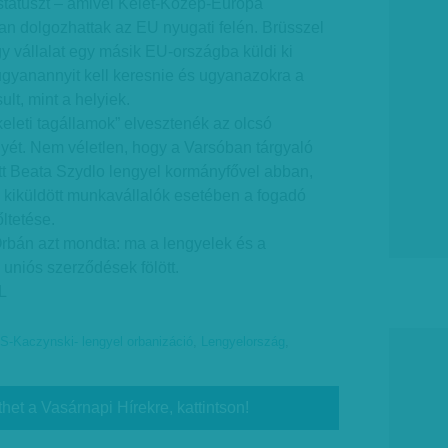
 státuszt – amivel Kelet-Közép-Európa
an dolgozhattak az EU nyugati felén. Brüsszel
gy vállalat egy másik EU-országba küldi ki
ugyanannyit kell keresnie és ugyanazokra a
t, mint a helyiek.
„keleti tagállamok” elvesztenék az olcsó
ét. Nem véletlen, hogy a Varsóban tárgyaló
tt Beata Szydlo lengyel kormányfővel abban,
 kiküldött munkavállalók esetében a fogadó
őltetése.
bán azt mondta: ma a lengyelek és a
uniós szerződések fölött.
L
iS-Kaczynski- lengyel orbanizáció
,
Lengyelország
,
thet a Vasárnapi Hírekre, kattintson!