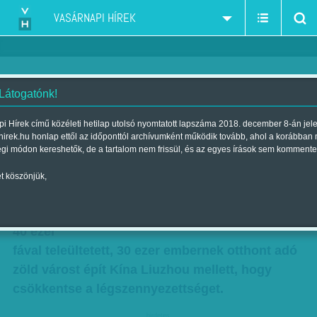
VASÁRNAPI HÍREK
 Látogatónk!
A kínai zöld város évi 10 ezer
i Hírek című közéleti hetilap utolsó nyomtatott lapszáma 2018. december 8-án jel
hirek.hu honlap ettől az időponttól archívumként működik tovább, ahol a korábban
tonna szén-dioxidot nyel el, és
égi módon kereshetők, de a tartalom nem frissül, és az egyes írások sem kommente
900 tonna oxigént termel
t köszönjük,
Szerző:
B. O.
| Megjelent a 2017. július 08.-i lapszámban
40 ezer
fával teleültetett, 30 ezer embernek otthont adó
zöld várost épít Kína Liuzhou mellett, hogy
csökkentse a légszennyezettséget.
hirdetes