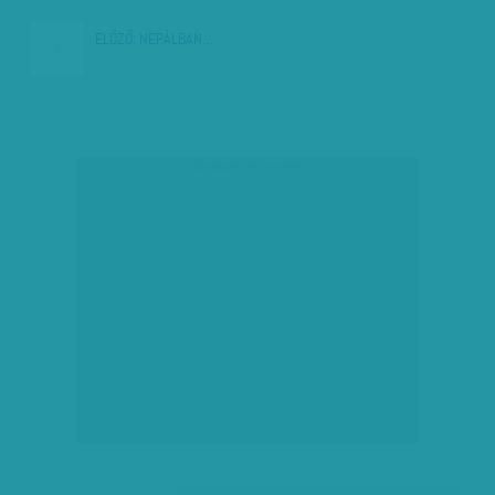
ELŐZŐ:
NEPÁLBAN…
társadalmi célú hirdetés