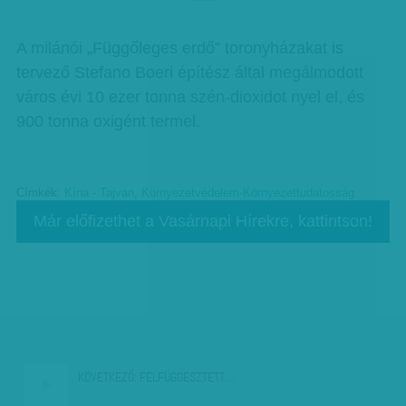
A milánói „Függőleges erdő” toronyházakat is
tervező Stefano Boeri építész által megálmodott
város évi 10 ezer tonna szén-dioxidot nyel el, és
900 tonna oxigént termel.
Címkék:
Kína - Tajvan
,
Környezetvédelem-Környezettudatosság
Már előfizethet a Vasárnapi Hírekre, kattintson!
KÖVETKEZŐ:
FELFÜGGESZTETT…