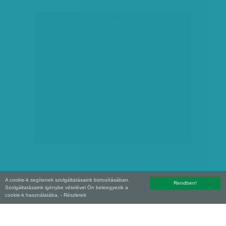
hirdetés
A cookie-k segítenek szolgáltatásaink biztosításában.
Rendben!
Szolgáltatásaink igénybe vételével Ön beleegyezik a
Copyright (C) 2026, XXI század Média Kft. Az oldal szerzői jogi oltalom alatt áll.
cookie-k használatába.
- Részletek