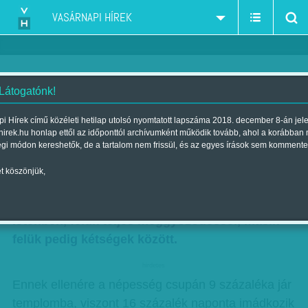
VASÁRNAPI HÍREK
 Látogatónk!
Felmérés istenhitről, templomba
i Hírek című közéleti hetilap utolsó nyomtatott lapszáma 2018. december 8-án jel
hirek.hu honlap ettől az időponttól archívumként működik tovább, ahol a korábban
járásról
égi módon kereshetők, de a tartalom nem frissül, és az egyes írások sem kommente
Szerző:
Munkatársunktól
| Megjelent a 2017. május 20.-i lapszámban
t köszönjük,
59 százaléka százaléka a magyaroknak hisz
Istenben, felük teljes meggyőződéssel, másik
felük pedig kétségek között.
hirdetes
Ennek ellenére a népesség csupán 9 százaléka jár
templomba, viszont 16 százalék naponta imádkozik