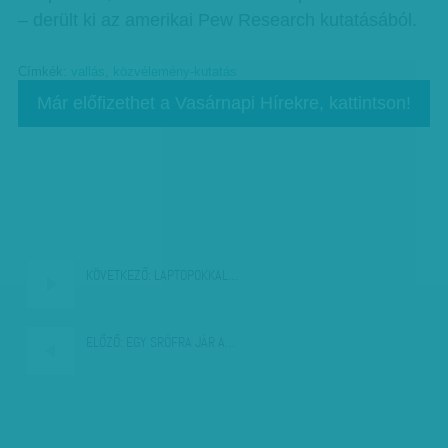
– derült ki az amerikai Pew Research kutatásából.
Címkék:
vallás
,
közvélemény-kutatás
Már előfizethet a Vasárnapi Hírekre, kattintson!
KÖVETKEZŐ:
LAPTOPOKKAL…
ELŐZŐ:
EGY SRÓFRA JÁR A…