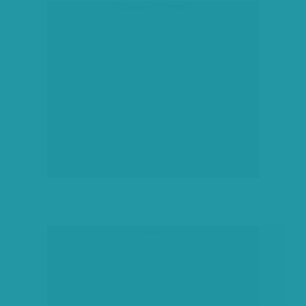
társadalmi célú hirdetés
hirdetés