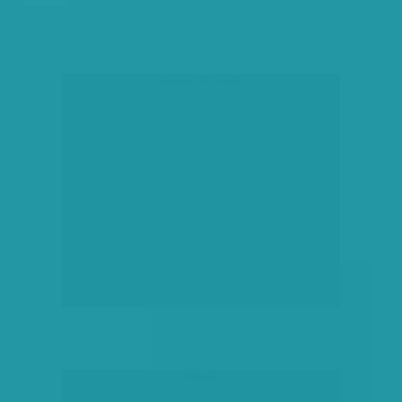
társadalmi célú hirdetés
hirdetés