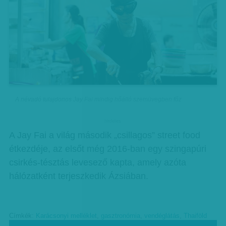
A névadó tulajdonos Jay Fai mindig hőálló szemüvegben főz
hirdetes
A Jay Fai a világ második „csillagos” street food
étkezdéje, az elsőt még 2016-ban egy szingapúri
csirkés-tésztás levesező kapta, amely azóta
hálózatként terjeszkedik Ázsiában.
Címkék:
Karácsonyi melléklet
,
gasztronómia
,
vendéglátás
,
Thaiföld