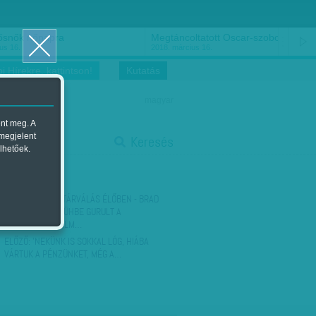
ősnők nőnapra
Megtáncoltatott Oscar-szobor
us 16.
2018. március 16.
i Hírekre, kattintson!
Kutatás
magyar
ent meg. A
start
 megjelent
Keresés
lhetőek.
stop
KÖVETKEZŐ:
SZTÁRVÁLÁS ÉLŐBEN - BRAD
PITT ÉKTELEN DÜHBE GURULT A
DOKUMENTUMFILM…
ELŐZŐ:
'NEKÜNK IS SOKKAL LÓG, HIÁBA
VÁRTUK A PÉNZÜNKET, MÉG A…