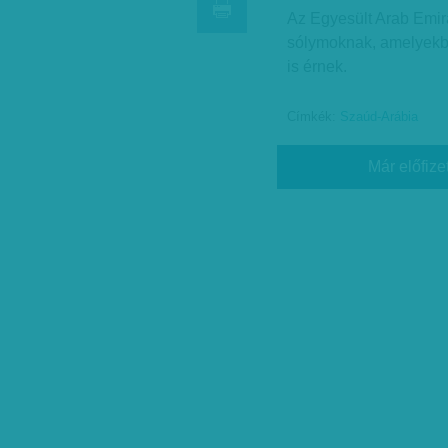
Az Egyesült Arab Emirá
sólymoknak, amelyekbő
is érnek.
Címkék:
Szaúd-Arábia
Már előfize