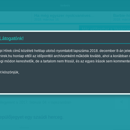
hirdetés
Ha még egyszer nyolcvanéves…
Barbie-h
2018. március 16.
2018. márci
Már előfizethet a Vasárnap
 Látogatónk!
i Hírek című közéleti hetilap utolsó nyomtatott lapszáma 2018. december 8-án jel
hirek.hu honlap ettől az időponttól archívumként működik tovább, ahol a korábban
ókusz
Szerintem
Ízlés
Sport
égi módon kereshetők, de a tartalom nem frissül, és az egyes írások sem kommente
t köszönjük,
araknak külön útlevél jár
őlük bőven
Megjelent a 2017. február 04.-i lapszámban
epülőjegyet egy szaúdi herceg.
hirdetes