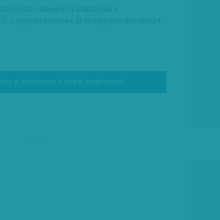
tusokban útlevelet is kiállítanak a
l a legértékesebbek akár negyedmillió dollárt
thet a Vasárnapi Hírekre, kattintson!
hirdetés