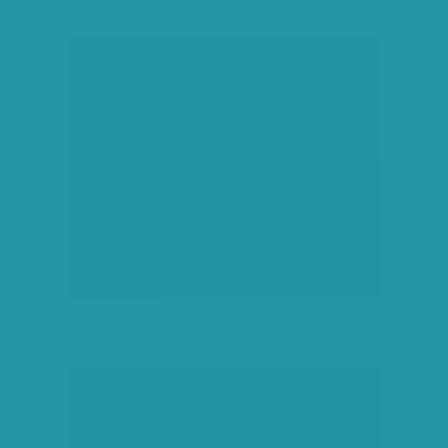
társadalmi célú hirdetés
hirdetés