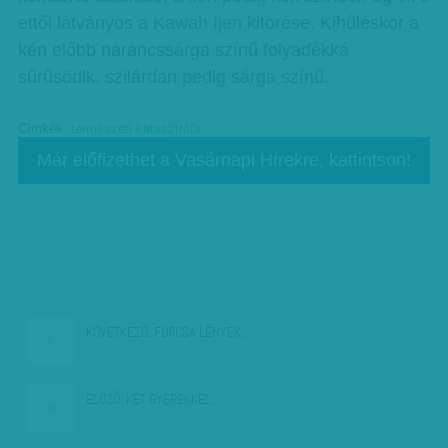
ettől látványos a Kawah Ijen kitörése. Kihűléskor a
kén előbb narancssárga színű folyadékká
sűrűsödik, szilárdan pedig sárga színű.
Címkék:
természeti katasztrófa
Már előfizethet a Vasárnapi Hírekre, kattintson!
KÖVETKEZŐ:
FURCSA LÉNYEK…
ELŐZŐ:
KÉT GYEREKKEL…