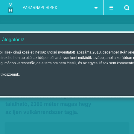
VASÁRNAPI HÍREK
 Látogatónk!
Világcsoda: kék fényben úszik a
i Hírek című közéleti hetilap utolsó nyomtatott lapszáma 2018. december 8-án jel
hirek.hu honlap ettől az időponttól archívumként működik tovább, ahol a korábban
kitöréskor
égi módon kereshetők, de a tartalom nem frissül, és az egyes írások sem kommente
Szerző:
-EB
| Megjelent a 2014. május 18.-i lapszámban
t köszönjük,
Kawah Ijen. Így hívják a vulkánt, amely kék
színű lávát lövell ki magából. Az Indonéziában
található, 2386 méter magas hegy
az Ijen vulkánrendszer tagja.