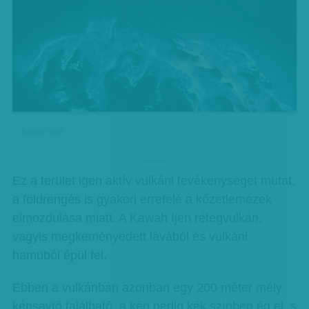
Kawah Ijen
hirdetes
Ez a terület igen aktív vulkáni tevékenységet mutat,
a földrengés is gyakori errefelé a kőzetlemezek
elmozdulása miatt. A Kawah Ijen rétegvulkán,
vagyis megkeményedett lávából és vulkáni
hamuból épül fel.
Ebben a vulkánban azonban egy 200 méter mély
kénsavtó található, a kén pedig kék színben ég el, s