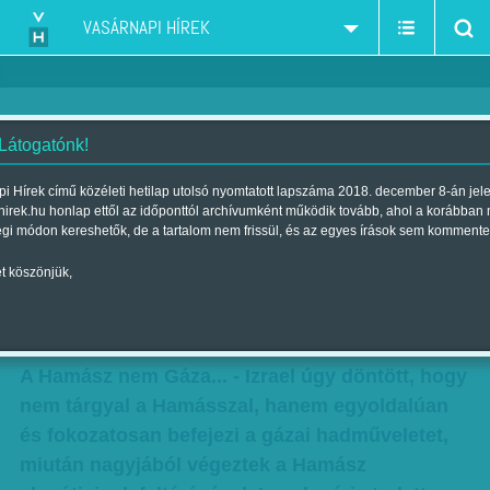
VASÁRNAPI HÍREK
 Látogatónk!
Jöhetnek még ennél is
i Hírek című közéleti hetilap utolsó nyomtatott lapszáma 2018. december 8-án jel
hirek.hu honlap ettől az időponttól archívumként működik tovább, ahol a korábban
rosszabbak - akiknek a Hamász
égi módon kereshetők, de a tartalom nem frissül, és az egyes írások sem kommente
is 'tehetetlen'
t köszönjük,
Szerző:
Munkatársainktól
| Megjelent a 2014. augusztus 03.-i
lapszámban
A Hamász nem Gáza... - Izrael úgy döntött, hogy
nem tárgyal a Hamásszal, hanem egyoldalúan
és fokozatosan befejezi a gázai hadműveletet,
miután nagyjából végeztek a Hamász