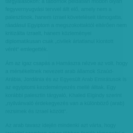
tárgyalásokon: a tábornok példátlan módon olyan
fegyvernyugvási tervvel állt elő, amely nem a
palesztinok, hanem Izrael követeléseit támogatta,
ráadásul Egyiptom a megszokottaktól eltérően nem
kritizálta Izraelt, hanem közleményei
diplomatikusan csak „civilek ártatlanul kiontott
vérét” emlegették.
Ám az igaz csapás a Hamászra nézve az volt, hogy
a mérsékeltnek nevezett arab államok Szaúd-
Arábia, Jordánia és az Egyesült Arab Emirátusok is
az egyiptomi kezdeményezés mellé álltak. Egy
korábbi palesztin tárgyaló, Khaled Elgindy szerint
„nyilvánvaló érdekegyezés van a különböző (arab)
rezsimek és Izrael között”.
Az arab tavasz idején mindenki azt várta, hogy