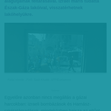
alagútjainak feltárásával. Izrael máris tudatta
Észak-Gáza lakóival, visszatérhetnek
lakóhelyükre.
Rafai romok - Fotó: Said Khatib, AFP/Europress
hirdetes
Egyelőre azonban nincs megállás a gázai
harcokban: izraeli bombázások és Hamász-
rakétatámadások, mindeközben hajsza az eltűnt