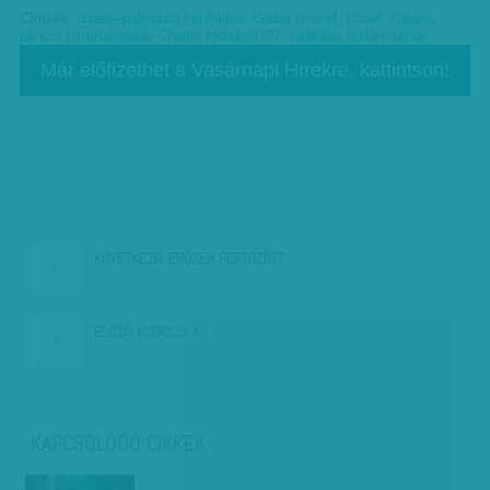
Címkék:
izraeli–palesztin konfliktus
,
Gázai övezet
,
Izrael
,
háború
,
párizsi terrortámadás-Charlie Hebdo-0107
,
radikális iszlám-terror
Már előfizethet a Vasárnapi Hírekre, kattintson!
KÖVETKEZŐ:
ERŐSEN FERTŐZÖTT…
ELŐZŐ:
KÓDOLJA KI…
KAPCSOLÓDÓ CIKKEK