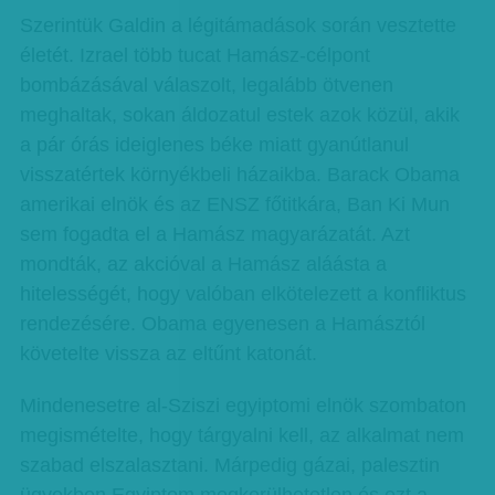
Szerintük Galdin a légitámadások során vesztette
életét. Izrael több tucat Hamász-célpont
bombázásával válaszolt, legalább ötvenen
meghaltak, sokan áldozatul estek azok közül, akik
a pár órás ideiglenes béke miatt gyanútlanul
visszatértek környékbeli házaikba. Barack Obama
amerikai elnök és az ENSZ főtitkára, Ban Ki Mun
sem fogadta el a Hamász magyarázatát. Azt
mondták, az akcióval a Hamász aláásta a
hitelességét, hogy valóban elkötelezett a konfliktus
rendezésére. Obama egyenesen a Hamásztól
követelte vissza az eltűnt katonát.
Mindenesetre al-Sziszi egyiptomi elnök szombaton
megismételte, hogy tárgyalni kell, az alkalmat nem
szabad elszalasztani. Márpedig gázai, palesztin