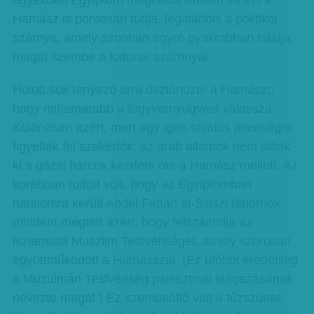
ügyekben Egyiptom megkerülhetetlen és ezt a
Hamász is pontosan tudja, legalábbis a politikai
szárnya, amely azonban egyre gyakrabban találja
magát szembe a katonai szárnnyal.
Holott sok tényező arra ösztönözte a Hamászt,
hogy mihamarabb a fegyvernyugvást válassza.
Különösen azért, mert egy igen sajátos jelenségre
figyeltek fel szakértők: az arab államok nem álltak
ki a gázai harcok kezdete óta a Hamász mellett. Az
korábban tudott volt, hogy az Egyiptomban
hatalomra került Abdel Fattah al-Sziszi tábornok
mindent megtett azért, hogy felszámolja az
iszlamista Muszlim Testvériséget, amely szorosan
együttműködött a Hamásszal. (Ez utóbbi eredetileg
a Muzulmán Testvériség palesztinai leágazásának
nevezte magát.) Ez szembeötlő volt a tűzszüneti