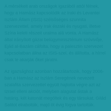
A mérsékelt arab országok igazából attól félnek,
hogy a Hamász kapcsolódik az Iraki és Levantei
Iszlám Állam (ISIS) szélsőséges szunnita
szervezettel, amely Irak északi és nyugati, illetve
Szíria keleti részeit uralma alá vonta. A Hamász
által irányított gázai belügyminisztérium szóvivője,
Ejád al-Bazám cáfolta, hogy a palesztin szervezet
kapcsolatban állna az ISIS-szel, és állította, a hírrel
csak le akarják őket járatni.
Az igazsághoz azonban hozzátartozik, hogy 2006-
ban a Hamász az Iszlám Seregének nevezett
szalafita szervezettel együtt hajtotta végre azt az
Izrael elleni akciót, melyben alagutat ástak a
határig, két katonát megöltek és egy társukat, Gilád
Salitot elrabolták, majd öt évig fogva tartották.