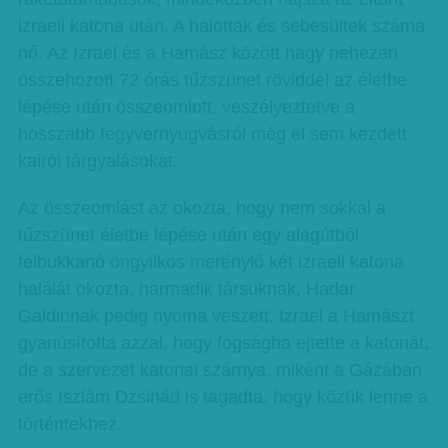
izraeli katona után. A halottak és sebesültek száma
nő. Az Izrael és a Hamász között nagy nehezen
összehozott 72 órás tűzszünet röviddel az életbe
lépése után összeomlott, veszélyeztetve a
hosszabb fegyvernyugvásról még el sem kezdett
kairói tárgyalásokat.
Az összeomlást az okozta, hogy nem sokkal a
tűzszünet életbe lépése után egy alagútból
felbukkanó öngyilkos merénylő két izraeli katona
halálát okozta, harmadik társuknak, Hadar
Galdinnak pedig nyoma veszett. Izrael a Hamászt
gyanúsította azzal, hogy fogságba ejtette a katonát,
de a szervezet katonai szárnya, miként a Gázában
erős Iszlám Dzsihád is tagadta, hogy közük lenne a
történtekhez.