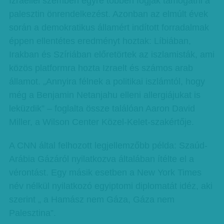
Izraellel szemben egyre többen fogják támogatni a
palesztin önrendelkezést. Azonban az elmúlt évek
során a demokratikus államért indított forradalmak
éppen ellentétes eredményt hoztak: Líbiában,
Irakban és Szíriában előretörtek az iszlamisták, ami
közös platformra hozta Izraelt és számos arab
államot. „Annyira félnek a politikai iszlámtól, hogy
még a Benjamin Netanjahu elleni allergiájukat is
leküzdik” – foglalta össze találóan Aaron David
Miller, a Wilson Center Közel-Kelet-szakértője.
A CNN által felhozott legjellemzőbb példa: Szaúd-
Arábia Gázáról nyilatkozva általában ítélte el a
vérontást. Egy másik esetben a New York Times
név nélkül nyilatkozó egyiptomi diplomatát idéz, aki
szerint „ a Hamász nem Gáza, Gáza nem
Palesztina”.