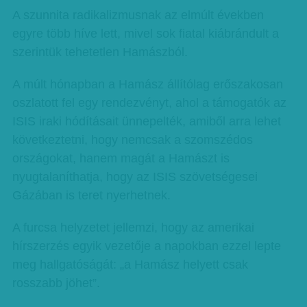
A szunnita radikalizmusnak az elmúlt években
egyre több híve lett, mivel sok fiatal kiábrándult a
szerintük tehetetlen Hamászból.
A múlt hónapban a Hamász állítólag erőszakosan
oszlatott fel egy rendezvényt, ahol a támogatók az
ISIS iraki hódításait ünnepelték, amiből arra lehet
következtetni, hogy nemcsak a szomszédos
országokat, hanem magát a Hamászt is
nyugtalaníthatja, hogy az ISIS szövetségesei
Gázában is teret nyerhetnek.
A furcsa helyzetet jellemzi, hogy az amerikai
hírszerzés egyik vezetője a napokban ezzel lepte
meg hallgatóságát: „a Hamász helyett csak
rosszabb jöhet”.