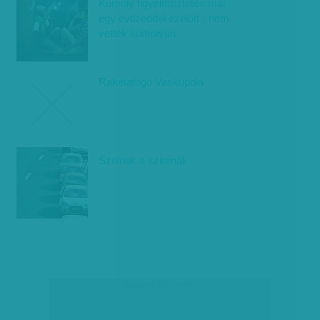
Komoly figyelmeztetés már
egy évtizeddel ezelőtt - nem
vették komolyan
Rakétafogó Vaskupola
Szólnak a szirénák
társadalmi célú hirdetés