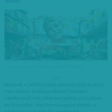
támadt.
Carol Suchman jótette - illusztráció - Forrás: Profimedia
hirdetes
Megvette a játékbolt teljes készletét (volt rá pénze,
mivel férjével korábban sikeres internetes
vállalkozásuk volt), több ezer játékot, plüssállatot
és írószereket, majd becsomagolva elvitette a
hajléktalan szállókon élő gyerekeknek.