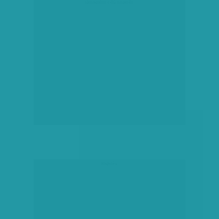
társadalmi célú hirdetés
hirdetés