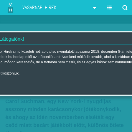
VASÁRNAPI HÍREK
 Látogatónk!
A játékbolt csőd miatt bezárt -
i Hírek című közéleti hetilap utolsó nyomtatott lapszáma 2018. december 8-án jel
hirek.hu honlap ettől az időponttól archívumként működik tovább, ahol a korábban
hogy jutottak el mégis a játékok
égi módon kereshetők, de a tartalom nem frissül, és az egyes írások sem kommente
a gyerekekhez?
t köszönjük,
Szerző:
Munkatársunktól
| Megjelent a 2015. december 26.-i
lapszámban
Carol Suchman, egy New York-i nyugdíjas
asszony minden karácsonykor jótékonykodik,
és ahogy az idén novemberben elsétált egy
csőd miatt bezárt játékbolt előtt, különös ötlete