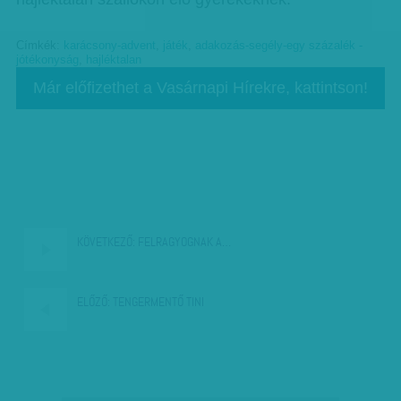
Címkék:
karácsony-advent
,
játék
,
adakozás-segély-egy százalék -
jótékonyság
,
hajléktalan
Már előfizethet a Vasárnapi Hírekre, kattintson!
KÖVETKEZŐ:
FELRAGYOGNAK A…
ELŐZŐ:
TENGERMENTŐ TINI