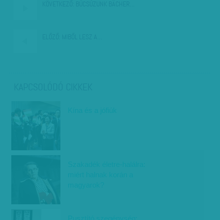
KÖVETKEZŐ:
BÚCSÚZUNK BÄCHER…
ELŐZŐ:
MIBŐL LESZ A…
KAPCSOLÓDÓ CIKKEK
Kína és a jófiúk
Szakadék életre-halálra:
miért halnak korán a
magyarok?
Pusztító szegénység: