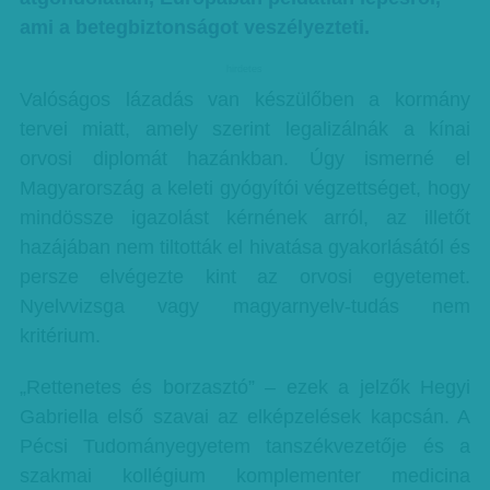
ami a betegbiztonságot veszélyezteti.
hirdetes
Valóságos lázadás van készülőben a kormány
tervei miatt, amely szerint legalizálnák a kínai
orvosi diplomát hazánkban. Úgy ismerné el
Magyarország a keleti gyógyítói végzettséget, hogy
mindössze igazolást kérnének arról, az illetőt
hazájában nem tiltották el hivatása gyakorlásától és
persze elvégezte kint az orvosi egyetemet.
Nyelvvizsga vagy magyarnyelv-tudás nem
kritérium.
„Rettenetes és borzasztó” – ezek a jelzők Hegyi
Gabriella első szavai az elképzelések kapcsán. A
Pécsi Tudományegyetem tanszékvezetője és a
szakmai kollégium komplementer medicina