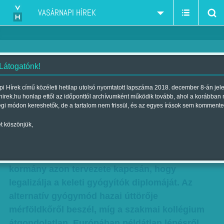
VASÁRNAPI HÍREK
 Látogatónk!
A kínaiak már a kórházban
i Hírek című közéleti hetilap utolsó nyomtatott lapszáma 2018. december 8-án jel
hirek.hu honlap ettől az időponttól archívumként működik tovább, ahol a korábban
vannak
égi módon kereshetők, de a tartalom nem frissül, és az egyes írások sem kommente
Szerző:
Munkatársunktól
| Megjelent a 2013. december 08.-i
t köszönjük,
lapszámban
Kitört a háború a kínai orvosok miatt. Vagyis a
kormány azon tervezete kapcsán, hogy
legalizálja a keleti gyógyítók diplomáját. Az
alternatív gyógymód hazai úttörője
mérföldkőről beszél, míg a szakmai kollégium
átgondolatlan, Európában példátlan lépésről,