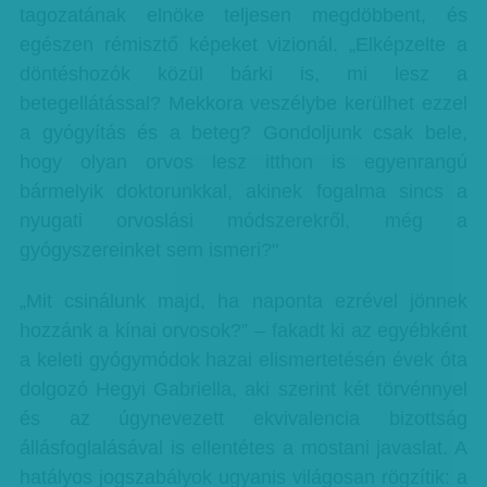
tagozatának elnöke teljesen megdöbbent, és
egészen rémisztő képeket vizionál. „Elképzelte a
döntéshozók közül bárki is, mi lesz a
betegellátással? Mekkora veszélybe kerülhet ezzel
a gyógyítás és a beteg? Gondoljunk csak bele,
hogy olyan orvos lesz itthon is egyenrangú
bármelyik doktorunkkal, akinek fogalma sincs a
nyugati orvoslási módszerekről, még a
gyógyszereinket sem ismeri?"
„Mit csinálunk majd, ha naponta ezrével jönnek
hozzánk a kínai orvosok?” – fakadt ki az egyébként
a keleti gyógymódok hazai elismertetésén évek óta
dolgozó Hegyi Gabriella, aki szerint két törvénnyel
és az úgynevezett ekvivalencia bizottság
állásfoglalásával is ellentétes a mostani javaslat. A
hatályos jogszabályok ugyanis világosan rögzítik: a