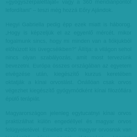
»gyógyszerpalettáját« vagy a 360 meridiánpontot
lefordítani” – teszi még hozzá Eőry Ajándok.
Hegyi Gabriella pedig épp ezek miatt is háborog.
„Hogy is képzeljük el az egyenlő mércét, mikor
fogalmunk sincs, hogy mi minden van a fiókjukból
előhúzott kis üvegcséikben?” Állítja: a világon sehol
nincs olyan szabályozás, amit most tervezünk
bevezetni. Európa összes országában az egyetem
elvégzése után, kiegészítő kurzus keretében
oktatják a kínai orvoslást. Önállóan csak orvos
végezhet kiegészítő gyógymódként kínai filozófiára
épülő terápiát.
Magyarországon jelenleg egytucatnyi kínai orvos
praktizálhat külön engedéllyel és magyar orvos
felügyeletével. Emellett 4200 magyar orvosnak van