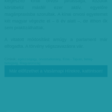
kiegészítő kínai orvosi jártassága, közülük
körülbelül másfél ezer aktív, egyelőre
magánpraxisba szorultak. A kínai orvosi egyetemet
két magyar végezte el – 8 év alatt –, de itthon ők
sem praktizálhattak.
A vitatott módosítást amúgy a parlament már
elfogadta. A törvény végszavazásra vár.
Címkék:
egészségügy
,
orvostudomány
,
Kína - Tajvan
,
beteg-
betegség
,
Magyarország
Már előfizethet a Vasárnapi Hírekre, kattintson!