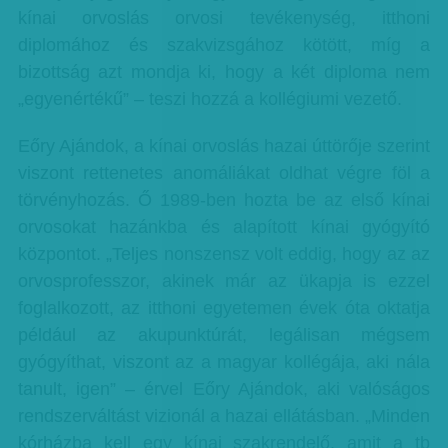
kínai orvoslás orvosi tevékenység, itthoni
diplomához és szakvizsgához kötött, míg a
bizottság azt mondja ki, hogy a két diploma nem
„egyenértékű” – teszi hozzá a kollégiumi vezető.
Eőry Ajándok, a kínai orvoslás hazai úttörője szerint
viszont rettenetes anomáliákat oldhat végre föl a
törvényhozás. Ő 1989-ben hozta be az első kínai
orvosokat hazánkba és alapított kínai gyógyító
központot. „Teljes nonszensz volt eddig, hogy az az
orvosprofesszor, akinek már az ükapja is ezzel
foglalkozott, az itthoni egyetemen évek óta oktatja
például az akupunktúrát, legálisan mégsem
gyógyíthat, viszont az a magyar kollégája, aki nála
tanult, igen” – érvel Eőry Ajándok, aki valóságos
rendszerváltást vizionál a hazai ellátásban. „Minden
kórházba kell egy kínai szakrendelő, amit a tb