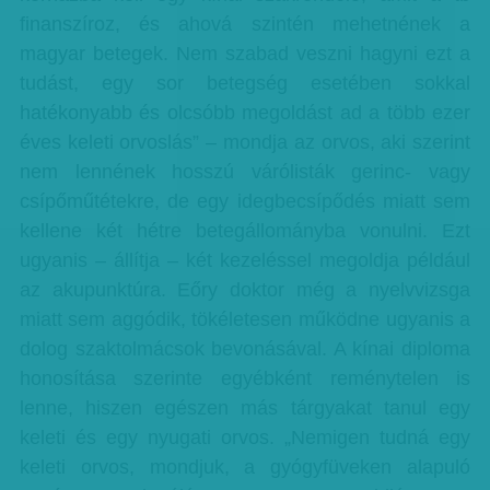
finanszíroz, és ahová szintén mehetnének a
magyar betegek. Nem szabad veszni hagyni ezt a
tudást, egy sor betegség esetében sokkal
hatékonyabb és olcsóbb megoldást ad a több ezer
éves keleti orvoslás” – mondja az orvos, aki szerint
nem lennének hosszú várólisták gerinc- vagy
csípőműtétekre, de egy idegbecsípődés miatt sem
kellene két hétre betegállományba vonulni. Ezt
ugyanis – állítja – két kezeléssel megoldja például
az akupunktúra. Eőry doktor még a nyelvvizsga
miatt sem aggódik, tökéletesen működne ugyanis a
dolog szaktolmácsok bevonásával. A kínai diploma
honosítása szerinte egyébként reménytelen is
lenne, hiszen egészen más tárgyakat tanul egy
keleti és egy nyugati orvos. „Nemigen tudná egy
keleti orvos, mondjuk, a gyógyfüveken alapuló