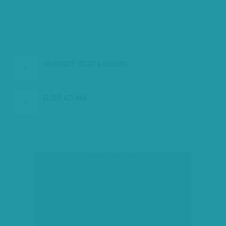
KÖVETKEZŐ:
ÍTÉLET: A KOSSUTH…
ELŐZŐ:
AZT MÁR…
társadalmi célú hirdetés