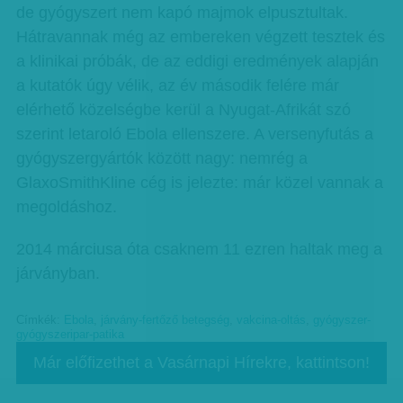
de gyógyszert nem kapó majmok elpusztultak.
Hátravannak még az embereken végzett tesztek és
a klinikai próbák, de az eddigi eredmények alapján
a kutatók úgy vélik, az év második felére már
elérhető közelségbe kerül a Nyugat-Afrikát szó
szerint letaroló Ebola ellenszere. A versenyfutás a
gyógyszergyártók között nagy: nemrég a
GlaxoSmithKline cég is jelezte: már közel vannak a
megoldáshoz.
2014 márciusa óta csaknem 11 ezren haltak meg a
járványban.
Címkék:
Ebola
,
járvány-fertőző betegség
,
vakcina-oltás
,
gyógyszer-
gyógyszeripar-patika
Már előfizethet a Vasárnapi Hírekre, kattintson!