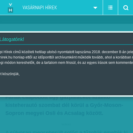
VASÁRNAPI HÍREK
 Látogatónk!
A sofőrt kiemelték a roncsból, de
i Hírek című közéleti hetilap utolsó nyomtatott lapszáma 2018. december 8-án jel
hirek.hu honlap ettől az időponttól archívumként működik tovább, ahol a korábban
az életét már nem tudták
égi módon kereshetők, de a tartalom nem frissül, és az egyes írások sem kommente
megmenteni
t köszönjük,
Szerző:
MTI
| Megjelent a 2014. június 29.-i lapszámban
Fának csapódott egy gázpalackot szállító
kisteherautó szombat dél körül a Győr-Moson-
Sopron megyei Osli és Acsalag között.
hirdetes
A súlyosan megsebesült sofőrt a tűzoltók emelték ki