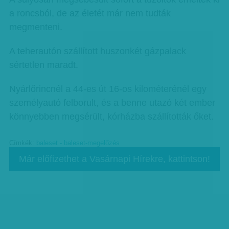
a roncsból, de az életét már nem tudták
megmenteni.
A teherautón szállított huszonkét gázpalack
sértetlen maradt.
Nyárlőrincnél a 44-es út 16-os kilométerénél egy
személyautó felborult, és a benne utazó két ember
könnyebben megsérült, kórházba szállították őket.
Címkék:
baleset - baleset-megelőzés
Már előfizethet a Vasárnapi Hírekre, kattintson!