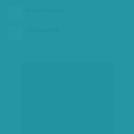
KÖVETKEZŐ:
SZOKATLAN…
ELŐZŐ:
A HALOTT NŐ…
társadalmi célú hirdetés