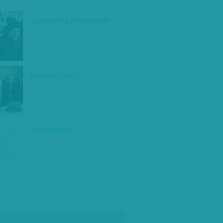
Szembe fúj a menetszél
Barbárok kora
Vert seregek
társadalmi célú hirdetés