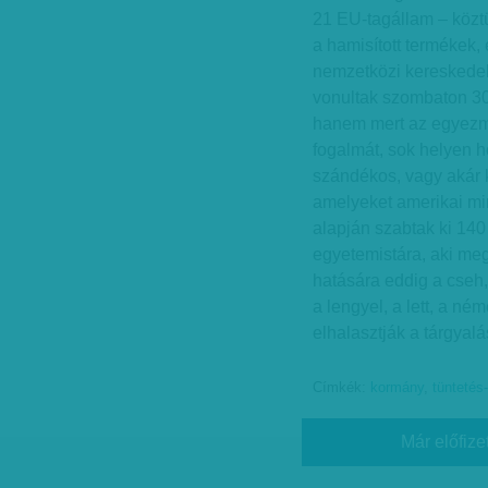
21 EU-tagállam – köztü
a hamisított termékek
nemzetközi kereskedel
vonultak szombaton 30
hanem mert az egyezm
fogalmát, sok helyen 
szándékos, vagy akár k
amelyeket amerikai mi
alapján szabtak ki 140 
egyetemistára, aki meg
hatására eddig a cseh,
a lengyel, a lett, a né
elhalasztják a tárgyal
Címkék:
kormány
,
tüntetés
Már előfize