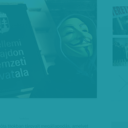
hirdetes
 óta titokban tárgyalt megállapodás, amelyet