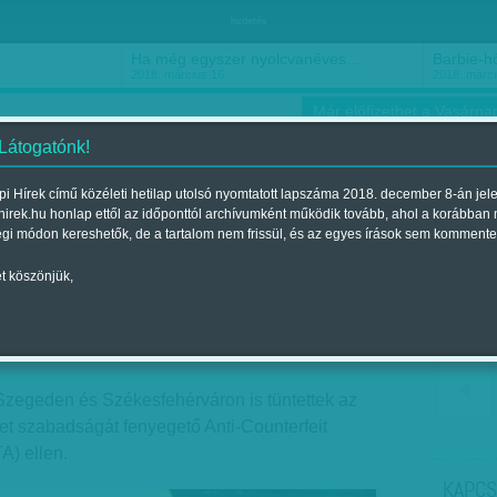
hirdetés
Ha még egyszer nyolcvanéves…
Barbie-h
2018. március 16.
2018. márci
Már előfizethet a Vasárnap
 Látogatónk!
i Hírek című közéleti hetilap utolsó nyomtatott lapszáma 2018. december 8-án jel
hirek.hu honlap ettől az időponttól archívumként működik tovább, ahol a korábban
ókusz
Szerintem
Ízlés
Sport
égi módon kereshetők, de a tartalom nem frissül, és az egyes írások sem kommente
t köszönjük,
 szabadság: ad „ACTA”
 12.-i lapszámban
Szegeden és Székesfehérváron is tüntettek az
net szabadságát fenyegető Anti-Counterfeit
) ellen.
KAPCS