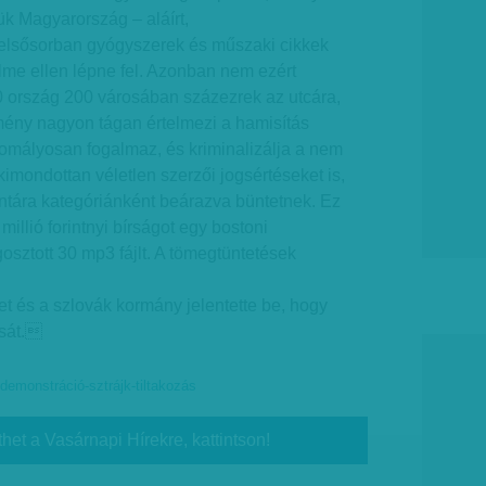
k Magyarország – aláírt,
, elsősorban gyógyszerek és műszaki cikkek
me ellen lépne fel. Azonban nem ezért
 ország 200 városában százezrek az utcára,
ény nagyon tágan értelmezi a hamisítás
homályosan fogalmaz, és kriminalizálja a nem
imondottan véletlen szerzői jogsértéseket is,
ntára kategóriánként beárazva büntetnek. Ez
millió forintnyi bírságot egy bostoni
osztott 30 mp3 fájlt. A tömegtüntetések
met és a szlovák kormány jelentette be, hogy
ását.
-demonstráció-sztrájk-tiltakozás
thet a Vasárnapi Hírekre, kattintson!