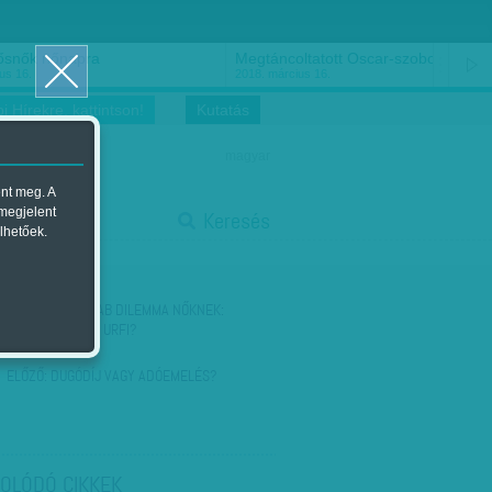
ősnők nőnapra
Megtáncoltatott Oscar-szobor
us 16.
2018. március 16.
i Hírekre, kattintson!
Kutatás
magyar
ent meg. A
start
 megjelent
Keresés
lhetőek.
stop
KÖVETKEZŐ:
ARAB DILEMMA NŐKNEK:
ÚRIEMBER VAGY URFI?
ELŐZŐ:
DUGÓDÍJ VAGY ADÓEMELÉS?
OLÓDÓ CIKKEK