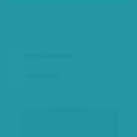
KÖVETKEZŐ:
NEM KELL, HOGY…
ELŐZŐ:
ÉLET SIKÉR…
társadalmi célú hirdetés