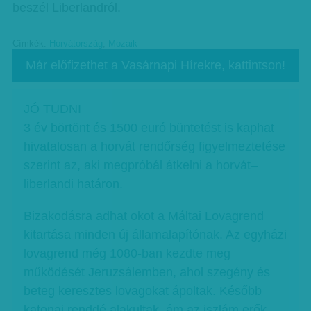
beszél Liberlandról.
Címkék:
Horvátország
,
Mozaik
Már előfizethet a Vasárnapi Hírekre, kattintson!
JÓ TUDNI
3 év börtönt és 1500 euró büntetést is kaphat
hivatalosan a horvát rendőrség figyelmeztetése
szerint az, aki megpróbál átkelni a horvát–
liberlandi határon.
Bizakodásra adhat okot a Máltai Lovagrend
kitartása minden új államalapítónak. Az egyházi
lovagrend még 1080-ban kezdte meg
működését Jeruzsálemben, ahol szegény és
beteg keresztes lovagokat ápoltak. Később
katonai renddé alakultak, ám az iszlám erők