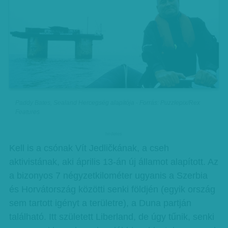
Paddy Bates, Sealand Hercegség alapítója - Forrás: Puzzlepix/Rex
Features
hirdetes
Kell is a csónak Vít Jedličkának, a cseh
aktivistának, aki április 13-án új államot alapított. Az
a bizonyos 7 négyzetkilométer ugyanis a Szerbia
és Horvátország közötti senki földjén (egyik ország
sem tartott igényt a területre), a Duna partján
található. Itt született Liberland, de úgy tűnik, senki