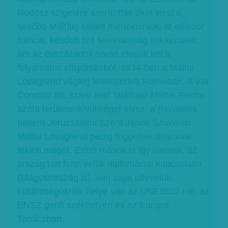
Rodosz szigetére szorították őket vissza,
később Máltáig kellett menekülniük. Itt először
francia, később brit fennhatóság alá kerültek,
ám az évszázadok során elegük lett a
folyamatos elnyomásból. 1834-ben a Máltai
Lovagrend végleg letelepedett Rómában. A Via
Condotti 86. szám alatt található Máltai Palota
azóta területenkívüliséget élvez, a (hivatalos
nevén) Jeruzsálemi Szent János Szuverén
Máltai Lovagrend pedig független államnak
tekinti magát. Ezzel mások is így vannak, 92
ország tart fenn velük diplomáciai kapcsolatot
(Magyarország is), van saját útlevelük,
küldöttségüknek helye van az UNESCO-nál, az
ENSZ genfi székhelyén és az Európa
Tanácsban.