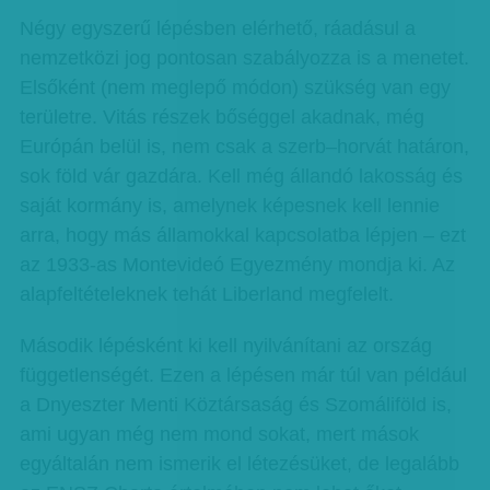
Négy egyszerű lépésben elérhető, ráadásul a
nemzetközi jog pontosan szabályozza is a menetet.
Elsőként (nem meglepő módon) szükség van egy
területre. Vitás részek bőséggel akadnak, még
Európán belül is, nem csak a szerb–horvát határon,
sok föld vár gazdára. Kell még állandó lakosság és
saját kormány is, amelynek képesnek kell lennie
arra, hogy más államokkal kapcsolatba lépjen – ezt
az 1933-as Montevideó Egyezmény mondja ki. Az
alapfeltételeknek tehát Liberland megfelelt.
Második lépésként ki kell nyilvánítani az ország
függetlenségét. Ezen a lépésen már túl van például
a Dnyeszter Menti Köztársaság és Szomáliföld is,
ami ugyan még nem mond sokat, mert mások
egyáltalán nem ismerik el létezésüket, de legalább