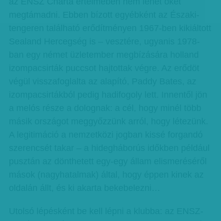
az ENSZ Charta értelmében nem lehet őket
megtámadni. Ebben bízott egyébként az Északi-
tengeren található erődítményen 1967-ben kikiáltott
Sealand Hercegség is – vesztére, ugyanis 1978-
ban egy német üzletember megbízására holland
izompacsirták puccsot hajtottak végre. Az erődöt
végül visszafoglalta az alapító, Paddy Bates, az
izompacsirtákból pedig hadifogoly lett. Innentől jön
a melós része a dolognak: a cél, hogy minél több
másik országot meggyőzzünk arról, hogy létezünk.
A legitimáció a nemzetközi jogban kissé forgandó
szerencsét takar – a hidegháborús időkben például
pusztán az dönthetett egy-egy állam elismeréséről
mások (nagyhatalmak) által, hogy éppen kinek az
oldalán állt, és ki akarta bekebelezni…
Utolsó lépésként be kell lépni a klubba: az ENSZ-