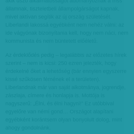
akik úszó alkalmatosságot adományoznak a friss
államnak, tiszteletbeli állampolgárságot kapnak,
mivel aktívan segítik az új ország születését.
Liberlandi lakossá egyébként nem nehéz válni: az
ide vágyónak bizonyítania kell, hogy nem náci, nem
kommunista és nem büntetett előéletű.
Az érdeklődés pedig – legalábbis az előzetes hírek
szerint – nem is kicsi: 250 ezren jelezték, hogy
érdekelné őket a lehetőség (bár ennyien egyszerre
kissé szűkösen férnének el a területen).
Liberlandnak már van saját alkotmánya, jogrendje,
zászlaja, címere és honlapja is. Mottója is
nagyszerű: „Élni, és élni hagyni!” Ez utóbbival
egyelőre van némi gond… Országot alapítani
egyébként korántsem olyan bonyolult dolog, mint
ahogy gondolnánk.