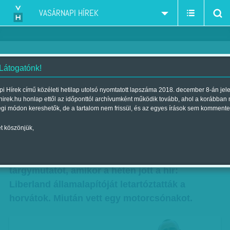
VASÁRNAPI HÍREK
 Látogatónk!
Alapítsunk államot!
i Hírek című közéleti hetilap utolsó nyomtatott lapszáma 2018. december 8-án jel
hirek.hu honlap ettől az időponttól archívumként működik tovább, ahol a korábban
Szerző:
Diószegi-Horváth Nóra
| Megjelent a 2015. május 16.-i
égi módon kereshetők, de a tartalom nem frissül, és az egyes írások sem kommente
lapszámban
t köszönjük,
Már szinte elkezdtük átsatírozni a földrajzi
atlasz vonatkozó részeit, és kiegészíteni a
tárgymutatót, amikor a héten jött a hír:
Liberland államalapítóját letartóztatták a
horvátok. Miután vett egy motorcsónakot.