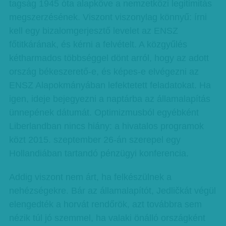
tagság 1945 óta alapköve a nemzetközi legitimitás
megszerzésének. Viszont viszonylag könnyű: írni
kell egy bizalomgerjesztő levelet az ENSZ
főtitkárának, és kérni a felvételt. A közgyűlés
kétharmados többséggel dönt arról, hogy az adott
ország békeszerető-e, és képes-e elvégezni az
ENSZ Alapokmányában lefektetett feladatokat. Ha
igen, ideje bejegyezni a naptárba az államalapítás
ünnepének dátumát. Optimizmusból egyébként
Liberlandban nincs hiány: a hivatalos programok
közt 2015. szeptember 26-án szerepel egy
Hollandiában tartandó pénzügyi konferencia.
Addig viszont nem árt, ha felkészülnek a
nehézségekre. Bár az államalapítót, Jedličkát végül
elengedték a horvát rendőrök, azt továbbra sem
nézik túl jó szemmel, ha valaki önálló országként