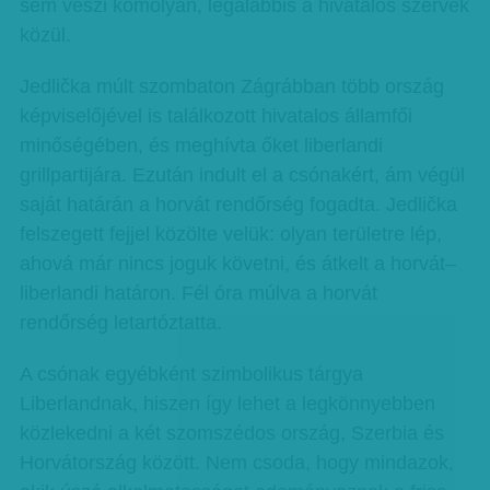
sem veszi komolyan, legalábbis a hivatalos szervek
közül.
Jedlička múlt szombaton Zágrábban több ország
képviselőjével is találkozott hivatalos államfői
minőségében, és meghívta őket liberlandi
grillpartijára. Ezután indult el a csónakért, ám végül
saját határán a horvát rendőrség fogadta. Jedlička
felszegett fejjel közölte velük: olyan területre lép,
ahová már nincs joguk követni, és átkelt a horvát–
liberlandi határon. Fél óra múlva a horvát
rendőrség letartóztatta.
A csónak egyébként szimbolikus tárgya
Liberlandnak, hiszen így lehet a legkönnyebben
közlekedni a két szomszédos ország, Szerbia és
Horvátország között. Nem csoda, hogy mindazok,