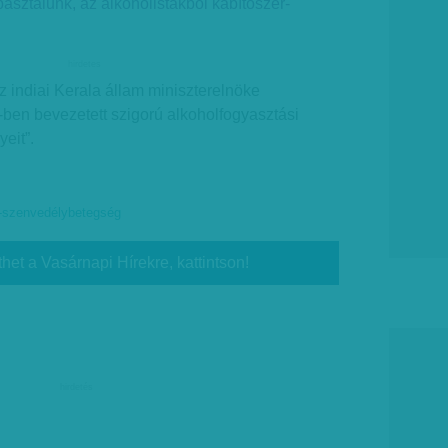
pasztalunk, az alkoholistákból kábítószer-
hirdetes
az indiai Kerala állam miniszterelnöke
ben bevezetett szigorú alkoholfogyasztási
eit”.
l-szenvedélybetegség
thet a Vasárnapi Hírekre, kattintson!
hirdetés