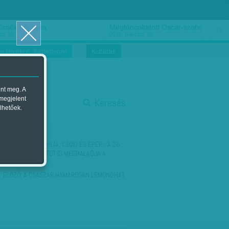
ősnők nőnapra
Megtáncoltatott Oscar-szobor
us 16.
2018. március 16.
i Hírekre, kattintson!
Kutatás
ent meg. A
start
 megjelent
Keresés
lhetőek.
stop
KÖVETKEZŐ:
VANÍLIA, CSOKI ÉS EPER - A 26
MILLIÁRD FORINTOT IS MEGHALADJA A
MAGYAR…
ELŐZŐ:
A CSÁSZÁR HAMAROSAN LEMONDHAT