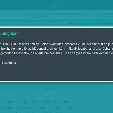
hirdetés
Ha még egyszer nyolcvanéves…
Barbie-h
2018. március 16.
2018. márci
Már előfizethet a Vasárnap
 Látogatónk!
i Hírek című közéleti hetilap utolsó nyomtatott lapszáma 2018. december 8-án jel
hirek.hu honlap ettől az időponttól archívumként működik tovább, ahol a korábban
ókusz
Szerintem
Ízlés
Sport
égi módon kereshetők, de a tartalom nem frissül, és az egyes írások sem kommente
t köszönjük,
gy politikus bevallja, hogy
 jött be
Megjelent a 2017. június 10.-i lapszámban
ha sehol a világon nem működött. Csak a
az illegális szeszfőzdéknek kedvez. Mi is