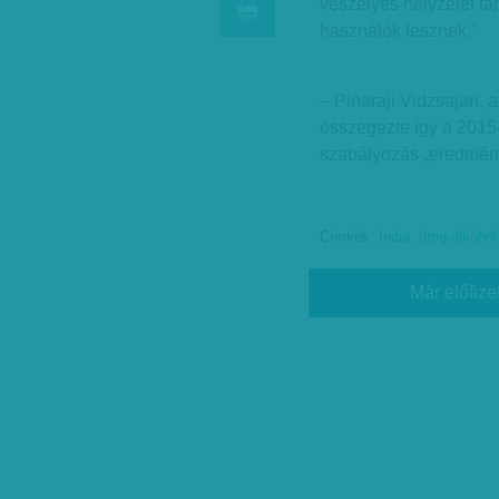
veszélyes helyzetet ta
használók lesznek.”
– Pinaraji Vidzsajan, 
összegezte így a 2015-
szabályozás „eredmény
Címkék:
India
,
drog-alkoho
Már előfize