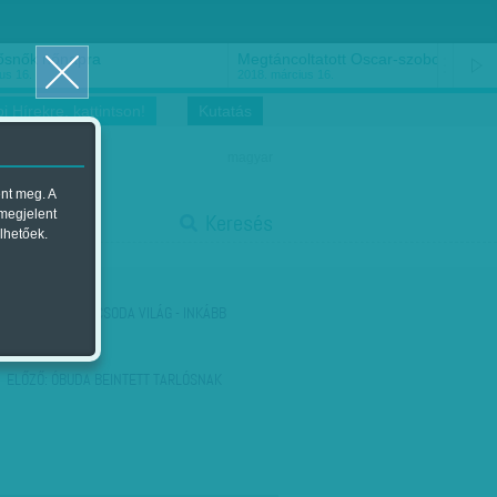
ősnők nőnapra
Megtáncoltatott Oscar-szobor
us 16.
2018. március 16.
i Hírekre, kattintson!
Kutatás
magyar
ent meg. A
start
 megjelent
Keresés
lhetőek.
stop
KÖVETKEZŐ:
MICSODA VILÁG - INKÁBB
BALLAGOTT
ELŐZŐ:
ÓBUDA BEINTETT TARLÓSNAK