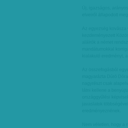
Új, igazságos, arányo
elveiről állapodott meg
Az egyezség kovásza Gu
kezdeményezett Közös
aláírók a német rendsz
mandátumokkal korrigá
kialakuló eredményt, 
Az összefogásból egye
magyarázta Dúró Dóra, 
nagyrészt csak alapelv
látni kellene a benyújt
országgyűlési képvisel
javaslatok többségéve
eredményeznének.
Nem véletlen, hogy a n