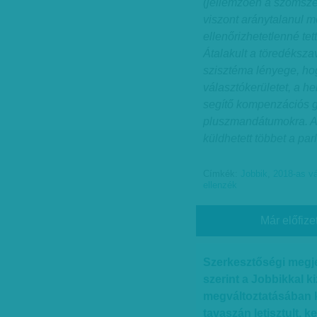
(jellemzően a szomsz
viszont aránytalanul m
ellenőrizhetetlenné tett
Átalakult a töredéksza
szisztéma lényege, ho
választókerületet, a h
segítő kompenzációs gy
pluszmandátumokra. A F
küldhetett többet a pa
Címkék:
Jobbik
,
2018-as v
ellenzék
Már előfize
Szerkesztőségi megje
szerint a Jobbikkal k
megváltoztatásában 
tavaszán letisztult,