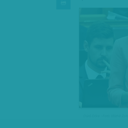
Dúró Dóra - Fotó: Máthé Zolt