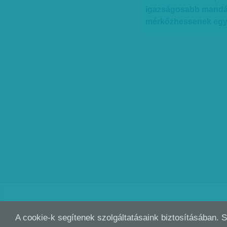
igazságosabb mandátu
mérkőzhessenek egym
Copyright (C) 2026, XXI század Média Kft. Az oldal szerzői jogi oltalom alatt áll.
A cookie-k segítenek szolgáltatásaink biztosításában. 