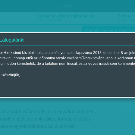
hirdetés
Ha még egyszer nyolcvanéves…
Barbie-h
2018. március 16.
2018. márci
Már előfizethet a Vasárnap
 Látogatónk!
i Hírek című közéleti hetilap utolsó nyomtatott lapszáma 2018. december 8-án jel
hirek.hu honlap ettől az időponttól archívumként működik tovább, ahol a korábban
ókusz
Szerintem
Ízlés
Sport
égi módon kereshetők, de a tartalom nem frissül, és az egyes írások sem kommente
t köszönjük,
Jobbik?
jelent a 2017. szeptember 30.-i lapszámban
zd a választási rendszer megváltoztatásáért a
ozott a nyolc demokratikus formáció közös
lesz-e együttműködés, az a konkrét