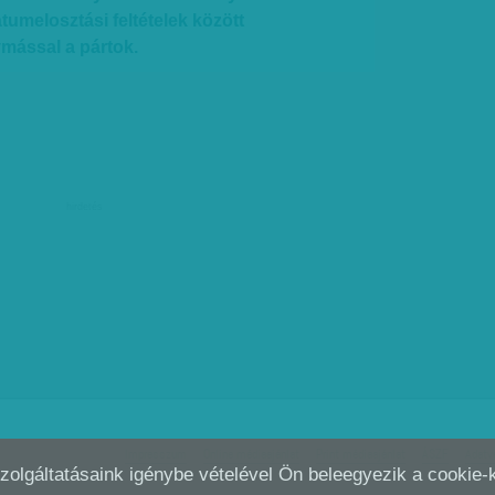
melosztási feltételek között
ással a pártok.
hirdetés
Impresszum
Online médiaajánlat
Print médiaajánlat
ÁSZF
Adatv
Szolgáltatásaink igénybe vételével Ön beleegyezik a cookie