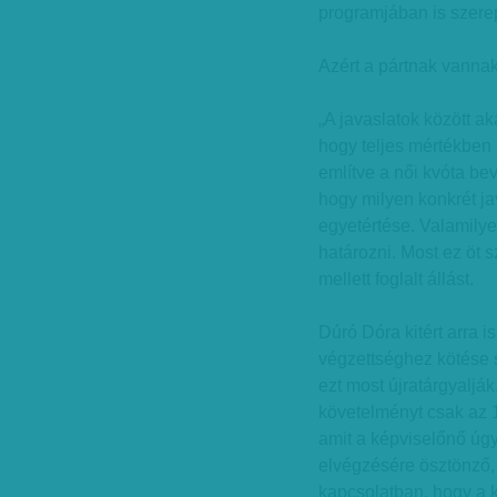
programjában is szere
Azért a pártnak vannak
„A javaslatok között a
hogy teljes mértékben
említve a női kvóta be
hogy milyen konkrét jav
egyetértése. Valamilye
határozni. Most ez öt 
mellett foglalt állást.
Dúró Dóra kitért arra i
végzettséghez kötése 
ezt most újratárgyalják
követelményt csak az 1
amit a képviselőnő úgy
elvégzésére ösztönző, 
kapcsolatban, hogy a 