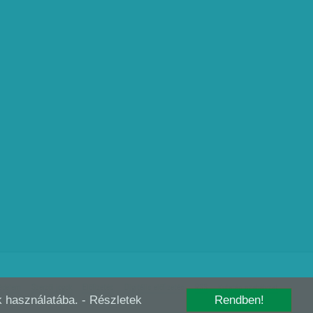
édelem
Szerzői jogok
Előfizetés
Digitális előfizetés
RSS
Kutatás szabályzat
-k használatába.
- Részletek
Rendben!