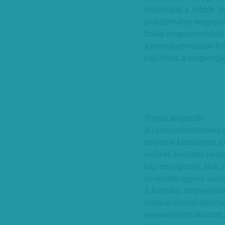
eltávolítják a Jobbik ó
plakáttörvény megszav
fizikai megsemmisítésig
a kormányhivatalok fel
papírokat, a megrongál
Torzító tényezők:
A választókerületeket a
területek kerületeibe 
vidékek kerületei pedi
kap országosan akár jó
kevesebb egyéni válas
A kormány megnehezíti
magyar állampolgárnak
menekültként távozott 