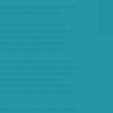
hirdetes
sabb választási rendszer megteremtésének
 nyolc demokratikus ellenzéki párt.
lyás Márton aktivista volt, az általa
 Ország Mozgalom felhívása nyomán. Az
erre hasonlító megoldással a listás
lnák az egyéni választókerületekben
aránytalan és igazságtalan eredményt.
dül a Jobbik hiányzik. Ennek az az oka,
hogy a nyolcak által elfogadott nyilatkozat
eket tartalmaz, az álláspont kialakításához
andó konkrét javaslatokat. A Jobbik
ője szerint pártja mindenesetre egyetért a
l, és azzal, hogy igazságosabb rendszert
émet választási rendszer átvétele a Jobbik