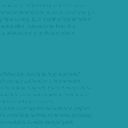
riásplakátjait, Dúró Dóra kijelentette: már a
azása is alkotmányos puccs volt, most pedig a
 fajult a dolog. Így bírósághoz fognak fordulni
lépése ellen, jogászaik már készítik a
t plakátokat pedig igyekeznek pótolni.
 Fidesz úgy rajzolta át, hogy a baloldali
több szavazó zsúfolódjon, a kormánypárti
g ritkásabbak legyenek. Ennek lényege: hiába
val több szavazatot a baloldal, lényegesen
ztókerületet képes elhozni.
 annak a mintegy félmillió külföldön dolgozó
 a voksolását, akiknek zöme kvázi gazdasági
az országból. A kettős állampolgárok