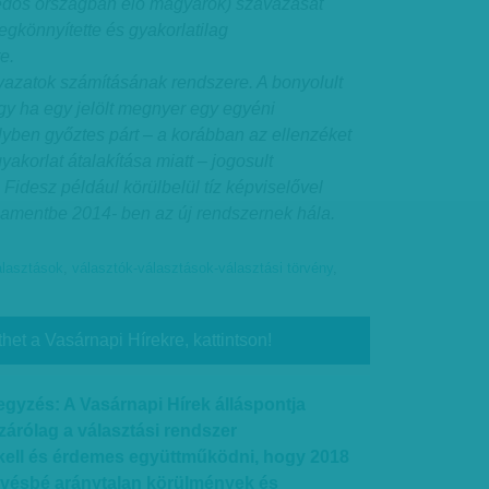
édos országban élő magyarok) szavazását
egkönnyítette és gyakorlatilag
e.
vazatok számításának rendszere. A bonyolult
gy ha egy jelölt megnyer egy egyéni
elyben győztes párt – a korábban az ellenzéket
akorlat átalakítása miatt – jogosult
idesz például körülbelül tíz képviselővel
rlamentbe 2014- ben az új rendszernek hála.
álasztások
,
választók-választások-választási törvény
,
thet a Vasárnapi Hírekre, kattintson!
gyzés: A Vasárnapi Hírek álláspontja
izárólag a választási rendszer
kell és érdemes együttműködni, hogy 2018
 kevésbé aránytalan körülmények és