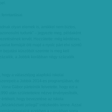
pel.
 fenntartásai.
kadnak olyan elemek is, amikkel nem biztos,
 azonosulni tudunk” – jegyezte meg, példaként
vezetésének tervét. Hozzátette: még kérdéses,
aslat formáját ölti majd a nyolc párt elvi szintű
n bejutási küszöböt szerinte is meg kell
százalék, a Jobbik korábban négy százalék
s, hogy a választójog alapfokú iskolai
szerepelt a Jobbik 2014-es programjában, de
. Vona Gábor pártelnök felvetette, hogy ezt a
990 után születettekre nézve érvényesítsék,
 értékelt, hogy bevezetése az iskola
„felzárkóztató jellegű” intézkedés lenne. Azzal
kormányhivatalok ezekben a napokban sorra