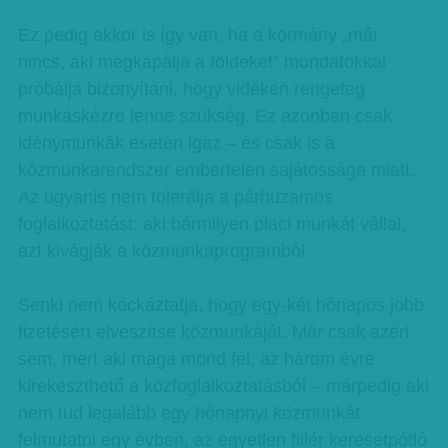
Ez pedig akkor is így van, ha a kormány „már
nincs, aki megkapálja a földeket” mondatokkal
próbálja bizonyítani, hogy vidéken rengeteg
munkáskézre lenne szükség. Ez azonban csak
idénymunkák esetén igaz – és csak is a
közmunkarendszer embertelen sajátossága miatt.
Az ugyanis nem tolerálja a párhuzamos
foglalkoztatást: aki bármilyen piaci munkát vállal,
azt kivágják a közmunkaprogramból.
Senki nem kockáztatja, hogy egy-két hónapos jobb
fizetésért elveszítse közmunkáját. Már csak azért
sem, mert aki maga mond fel, az három évre
kirekeszthető a közfoglalkoztatásból – márpedig aki
nem tud legalább egy hónapnyi közmunkát
felmutatni egy évben, az egyetlen fillér keresetpótló