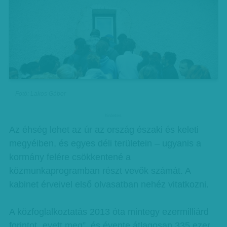
Fotó: Lakos Gábor
hirdetes
Az éhség lehet az úr az ország északi és keleti
megyéiben, és egyes déli területein – ugyanis a
kormány felére csökkentené a
közmunkaprogramban részt vevők számát. A
kabinet érveivel első olvasatban nehéz vitatkozni.
A közfoglalkoztatás 2013 óta mintegy ezermilliárd
forintot „evett meg”, és évente átlagosan 335 ezer