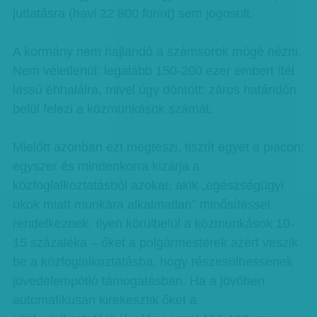
juttatásra (havi 22 800 forint) sem jogosult.
A kormány nem hajlandó a számsorok mögé nézni.
Nem véletlenül: legalább 150-200 ezer embert ítél
lassú éhhalálra, mivel úgy döntött: záros határidőn
belül felezi a közmunkások számát.
Mielőtt azonban ezt megteszi, tisztít egyet a piacon:
egyszer és mindenkorra kizárja a
közfoglalkoztatásból azokat, akik „egészségügyi
okok miatt munkára alkalmatlan” minősítéssel
rendelkeznek. Ilyen körülbelül a közmunkások 10-
15 százaléka – őket a polgármesterek azért veszik
be a közfoglalkoztatásba, hogy részesülhessenek
jövedelempótló támogatásban. Ha a jövőben
automatikusan kirekesztik őket a