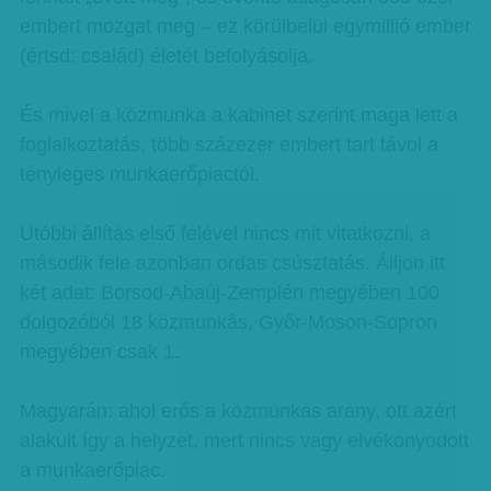
embert mozgat meg – ez körülbelül egymillió ember
(értsd: család) életét befolyásolja.
És mivel a közmunka a kabinet szerint maga lett a
foglalkoztatás, több százezer embert tart távol a
tényleges munkaerőpiactól.
Utóbbi állítás első felével nincs mit vitatkozni, a
második fele azonban ordas csúsztatás. Álljon itt
két adat: Borsod-Abaúj-Zemplén megyében 100
dolgozóból 18 közmunkás, Győr-Moson-Sopron
megyében csak 1.
Magyarán: ahol erős a közmunkás arány, ott azért
alakult így a helyzet, mert nincs vagy elvékonyodott
a munkaerőpiac.