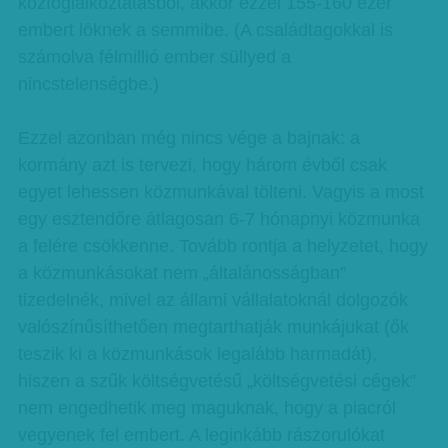
közfoglalkoztatásból, akkor ezzel 155-160 ezer
embert löknek a semmibe. (A családtagokkal is
számolva félmillió ember süllyed a
nincstelenségbe.)
Ezzel azonban még nincs vége a bajnak: a
kormány azt is tervezi, hogy három évből csak
egyet lehessen közmunkával tölteni. Vagyis a most
egy esztendőre átlagosan 6-7 hónapnyi közmunka
a felére csökkenne. Tovább rontja a helyzetet, hogy
a közmunkásokat nem „általánosságban”
tizedelnék, mivel az állami vállalatoknál dolgozók
valószínűsíthetően megtarthatják munkájukat (ők
teszik ki a közmunkások legalább harmadát),
hiszen a szűk költségvetésű „költségvetési cégek”
nem engedhetik meg maguknak, hogy a piacról
vegyenek fel embert. A leginkább rászorulókat