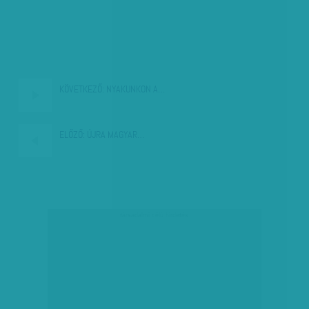
KÖVETKEZŐ:
NYAKUNKON A…
ELŐZŐ:
ÚJRA MAGYAR…
társadalmi célú hirdetés