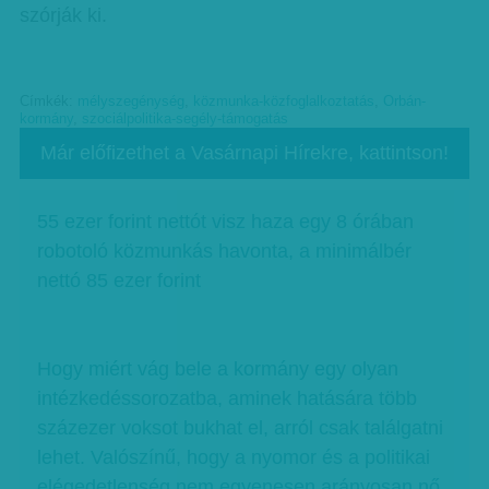
szórják ki.
Címkék:
mélyszegénység
,
közmunka-közfoglalkoztatás
,
Orbán-
kormány
,
szociálpolitika-segély-támogatás
Már előfizethet a Vasárnapi Hírekre, kattintson!
55 ezer forint nettót visz haza egy 8 órában
robotoló közmunkás havonta, a minimálbér
nettó 85 ezer forint
Hogy miért vág bele a kormány egy olyan
intézkedéssorozatba, aminek hatására több
százezer voksot bukhat el, arról csak találgatni
lehet. Valószínű, hogy a nyomor és a politikai
elégedetlenség nem egyenesen arányosan nő.