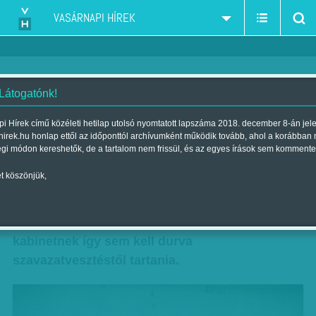
VASÁRNAPI HÍREK
 Látogatónk!
Az éhség megyéi
i Hírek című közéleti hetilap utolsó nyomtatott lapszáma 2018. december 8-án jel
hirek.hu honlap ettől az időponttól archívumként működik tovább, ahol a korábban
Szerző:
N. B. GY.
| Megjelent a 2017. február 25.-i lapszámban
égi módon kereshetők, de a tartalom nem frissül, és az egyes írások sem kommente
t köszönjük,
Mintegy 155-160 ezer közmunkást rúghat a
semmibe a kormány, ha valóban felezi a
számukat. És bármilyen megdöbbentő, a
kabinetnek így sem kell durva
szavazatvesztéstől tartania.