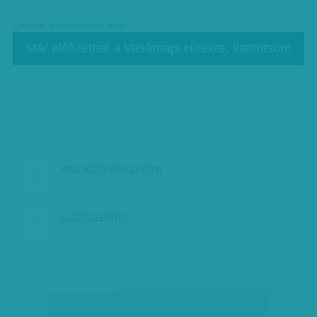
Címkék:
kereskedelmi tévé
Már előfizethet a Vasárnapi Hírekre, kattintson!
KÖVETKEZŐ:
TÖVISES ÚTON…
ELŐZŐ:
SZERETET…
társadalmi célú hirdetés