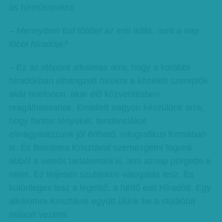
ös hírműsorokra.
– Mennyiben tud többet az esti adás, mint a nap
többi híradója?
– Ez az időpont alkalmas arra, hogy a korábbi
híradókban elhangzott hírekre a közéleti szereplők
akár telefonon, akár élő közvetítésben
reagálhassanak. Emellett nagyon készülünk arra,
hogy fontos tényeket, tendenciákat
elmagyarázzunk jól érthető, infografikus formában
is. És Bombera Krisztával szemezgetni fogunk
abból a videós tartalomból is, ami aznap pörgette a
netet. Ez teljesen szubjektív válogatás lesz. És
különleges lesz a legelső, a hétfő esti Híradó9. Egy
alkalomra Krisztával együtt ülünk be a stúdióba
műsort vezetni.