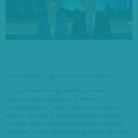
Bombera Krisztina és Simon András a Híradó9-cel várja a nézőket az
ATV-n - Fotó: Antók Csaba
hirdetes
– Mi indokolta, hogy új hírműsort indítsanak?
– Hiszünk benne: nagy szükség van ma
Magyarországon független és kritikus
hírszolgáltatásra. Tudjuk, hogy az ATV nézői a
politika, a közélet, a világ dolgai iránt érdeklődő
emberek, ilyen szempontból a kritikai értelmiség
képviselői. Amikor ők leülnek egy híradó elé, nem