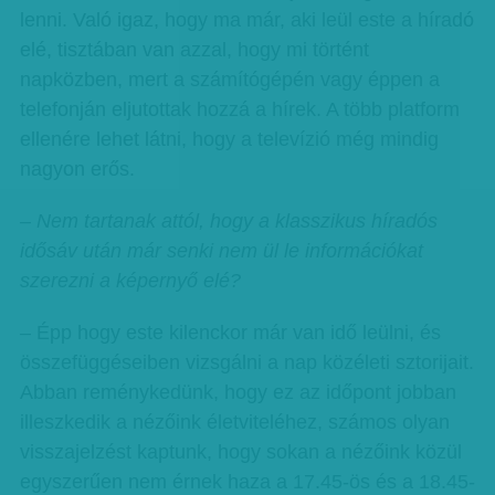
lenni. Való igaz, hogy ma már, aki leül este a híradó
elé, tisztában van azzal, hogy mi történt
napközben, mert a számítógépén vagy éppen a
telefonján eljutottak hozzá a hírek. A több platform
ellenére lehet látni, hogy a televízió még mindig
nagyon erős.
– Nem tartanak attól, hogy a klasszikus híradós
idősáv után már senki nem ül le információkat
szerezni a képernyő elé?
– Épp hogy este kilenckor már van idő leülni, és
összefüggéseiben vizsgálni a nap közéleti sztorijait.
Abban reménykedünk, hogy ez az időpont jobban
illeszkedik a nézőink életviteléhez, számos olyan
visszajelzést kaptunk, hogy sokan a nézőink közül
egyszerűen nem érnek haza a 17.45-ös és a 18.45-