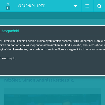
VASÁRNAPI HÍREK
 Látogatónk!
Az estére gyúr az ATV
i Hírek című közéleti hetilap utolsó nyomtatott lapszáma 2018. december 8-án jel
hirek.hu honlap ettől az időponttól archívumként működik tovább, ahol a korábban
Szerző:
F. SZ. K.
| Megjelent a 2015. október 31.-i lapszámban
égi módon kereshetők, de a tartalom nem frissül, és az egyes írások sem kommente
t köszönjük,
Újabb műsorral próbál nagyobb szeletet
kiharapni a hírpiacból az ATV. Hétfőtől Bombera
Krisztina és Simon András a Híradó9-cel várja a
nézőket. Simon Andrást kérdeztük.