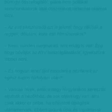
bűnügyi összefoglalót, pláne nem politikai
kommunikátorok által összerakott tartalmat akarnak
látni.
– Az esti pluszhíradó azt is jelenti, hogy ritkítják a
reggeli, délutáni, kora esti hírműsorokat?
– Nem, minden megmarad, ami eddig is volt! Épp
hogy bővítjük az ATV hírszolgáltatását, igyekszünk
többet adni.
– És hogyan lehet újat mondani a nézőknek az
egész napos hírfolyam után?
– Vannak hírek, amik a nagy hírgyárakon keresztül
eljutnak a nézőkhöz, de sok olyan ügy van, ami
csak akkor ér célba, ha elhivatott újságírók
utánamennek. Ebben tudunk újak és izgalmasak