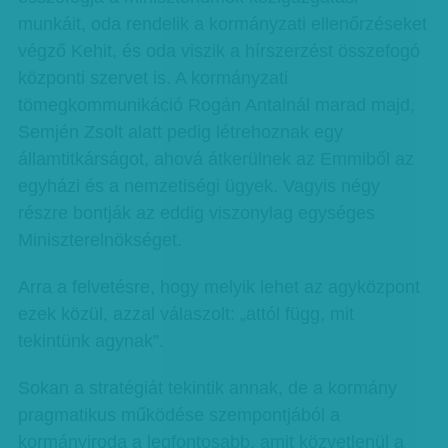
munkáit, oda rendelik a kormányzati ellenőrzéseket
végző Kehit, és oda viszik a hírszerzést összefogó
központi szervet is. A kormányzati
tömegkommunikáció Rogán Antalnál marad majd,
Semjén Zsolt alatt pedig létrehoznak egy
államtitkárságot, ahová átkerülnek az Emmiből az
egyházi és a nemzetiségi ügyek. Vagyis négy
részre bontják az eddig viszonylag egységes
Miniszterelnökséget.
Arra a felvetésre, hogy melyik lehet az agyközpont
ezek közül, azzal válaszolt: „attól függ, mit
tekintünk agynak”.
Sokan a stratégiát tekintik annak, de a kormány
pragmatikus működése szempontjából a
kormányiroda a legfontosabb, amit közvetlenül a