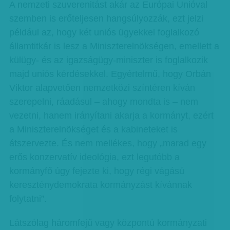
A nemzeti szuverenitást akár az Európai Unióval
szemben is erőteljesen hangsúlyozzák, ezt jelzi
például az, hogy két uniós ügyekkel foglalkozó
államtitkár is lesz a Miniszterelnökségen, emellett a
külügy- és az igazságügy-miniszter is foglalkozik
majd uniós kérdésekkel. Egyértelmű, hogy Orbán
Viktor alapvetően nemzetközi színtéren kíván
szerepelni, ráadásul – ahogy mondta is – nem
vezetni, hanem irányítani akarja a kormányt, ezért
a Miniszterelnökséget és a kabineteket is
átszervezte. És nem mellékes, hogy „marad egy
erős konzervatív ideológia, ezt legutóbb a
kormányfő úgy fejezte ki, hogy régi vágású
kereszténydemokrata kormányzást kívánnak
folytatni”.
Látszólag háromfejű vagy központú kormányzati