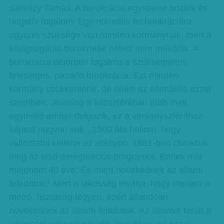
Sárközy Tamás. A bürokrácia egyszerre pozitív és
negatív fogalom. Egy normális technokráciára
ugyanis szüksége van minden kormánynak, mert a
közigazgatás bürokraták nélkül nem működik. A
bürokrácia pejoratív fogalma a szükségtelen,
felesleges, pazarló bürokrácia. Ezt minden
kormány csökkentené, de óriási az ellenállás ezzel
szemben. Jelenleg a közszférában több mint
egymillió ember dolgozik, ez a versenyszférához
képest nagyon sok. „1980 óta hallom, hogy
változtatni kellene az arányon. 1981-ben csináltuk
meg az első deregulációs programot. Ennek már
majdnem 40 éve. És miért növekednek az állami
feladatok? Mert a lakosság elvárja, hogy menjen a
metró, tisztaság legyen, ezért állandóan
növekednek az állami feladatok. Az államot tehát a