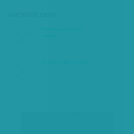
KAPCSOLÓDÓ CIKKEK
Repedések a Fidesz-
hűségen
Új arcok Orbán tárcáinál
társadalmi célú hirdetés