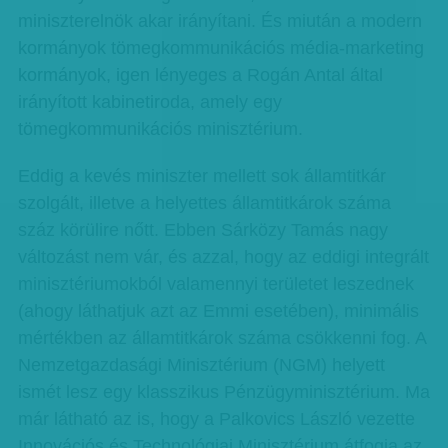
miniszterelnök akar irányítani. És miután a modern
kormányok tömegkommunikációs média-marketing
kormányok, igen lényeges a Rogán Antal által
irányított kabinetiroda, amely egy
tömegkommunikációs minisztérium.
Eddig a kevés miniszter mellett sok államtitkár
szolgált, illetve a helyettes államtitkárok száma
száz körülire nőtt. Ebben Sárközy Tamás nagy
változást nem vár, és azzal, hogy az eddigi integrált
minisztériumokból valamennyi területet leszednek
(ahogy láthatjuk azt az Emmi esetében), minimális
mértékben az államtitkárok száma csökkenni fog. A
Nemzetgazdasági Minisztérium (NGM) helyett
ismét lesz egy klasszikus Pénzügyminisztérium. Ma
már látható az is, hogy a Palkovics László vezette
Innovációs és Technológiai Minisztérium átfogja az