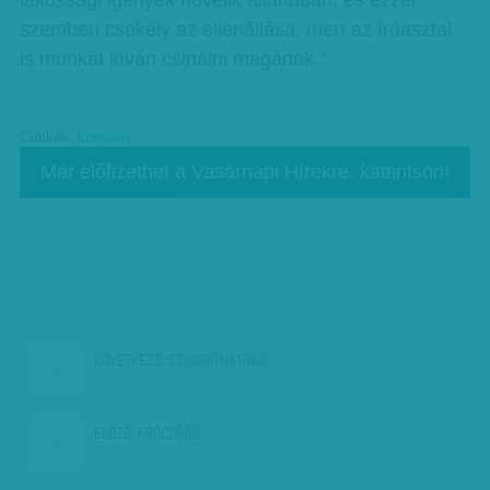
lakossági igények növelik állandóan, és ezzel
szemben csekély az ellenállása, mert az íróasztal
is munkát kíván csinálni magának.”
Címkék:
kormány
Már előfizethet a Vasárnapi Hírekre, kattintson!
KÖVETKEZŐ:
SZIGORÍTHATNAK
ELŐZŐ:
FRÖCSÖGŐ…