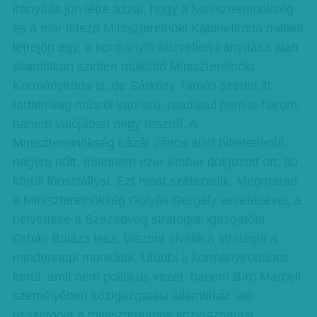
irányítás jön létre azzal, hogy a Miniszterelnökség
és a már létező Miniszterelnöki Kabinetiroda mellett
létrejön egy, a kormányfő közvetlen irányítása alatt
államtitkári szinten működő Miniszterelnöki
Kormányiroda is, de Sárközy Tamás szerint itt
tartalmilag másról van szó, ráadásul nem is három,
hanem valójában négy részről. A
Miniszterelnökség Lázár János alatt hihetetlenül
nagyra nőtt, majdnem ezer ember dolgozott ott, 80
körüli főosztállyal. Ezt most szétszedik. Megmarad
a Miniszterelnökség Gulyás Gergely vezetésével, a
helyettese a Századvég stratégiai igazgatója,
Orbán Balázs lesz. Viszont elválik a stratégia a
mindennapi munkától. Utóbbi a kormányirodához
kerül, amit nem politikus vezet, hanem Bíró Marcell
személyében közigazgatási államtitkár, aki
összefogja a minisztériumok közigazgatási