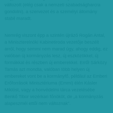
változott (elég csak a nemzeti szabadságharcra
gondolni), a szervezet és a személyi állomány
stabil maradt.
Nemrég viszont épp a szintén újrázó Rogán Antal,
a Miniszterelnöki Kabinetiroda vezetője beszélt
arról, hogy semmi nem marad úgy, ahogy eddig, ez
valóban új kormányzás lesz, új eszközökkel, új
formákkal és részben új emberekkel. Erről Sárközy
Tamás azt mondta, valóban több helyen új
embereket vont be a kormányfő, például az Emberi
Erőforrások Minisztériuma (Emmi) élén Kásler
Miklóst, vagy a honvédelmi tárca vezetésébe
Benkő Tibor vezérkari főnököt, de „a kormányzás
alapeszméi ettől nem változnak”.