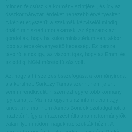
minden felcsúszik a kormány szintjére”, és így az
összkormányzati érdeket nehezebb érvényesíteni.
A képlet egyszerű: a szakmák képviselői mindig
önálló minisztériumot akarnak. Az ágazatok azt
gondolják, hogy ha külön minisztérium van, akkor
jobb az érdekérvényesítő képesség. Ez persze
távolról sincs így, az viszont igaz, hogy az Emmi és
az eddigi NGM mérete túlzás volt.
Az, hogy a hírszerzés összefogása a kormányiroda
alá kerülhet, Sárközy Tamás szerint nem jelent
semmi rendkívülit, hiszen ezt egyre több kormány
így csinálja. Ma már ugyanis az információ nagy
kincs, „ma már nem James Bondok szaladgálnak a
háztetőn”, így a hírszerzést általában a kormányfők
valamilyen módon magukhoz szokták húzni. A
nemzetbiztonsági terület pedig alapvetően Pintér