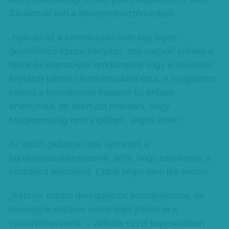
Sándornál van a Belügyminisztériumban.
„Nyilván ez a kormányzás nem egy olyan,
governance típusú irányítás, ami nagyon erősen a
fékek és ellensúlyok rendszerére vagy a civilekkel
folytatott partneri kormányzásra épül. A nyugatihoz
képest a kormányzati hatalom túl erősen
érvényesül, de azért azt mondani, hogy
Magyarország nem jogállam, aligha lehet.”
Az előző ciklusban sok szó esett a
bürokráciacsökkentésről, arról, hogy csökkentik a
közszféra létszámát. Ebből végül nem lett semmi.
„Kétszer voltam deregulációs kormánybiztos, és
mindegyik esetben véres fejjel jöttem le a
minisztériumokról” – állította ezzel kapcsolatban