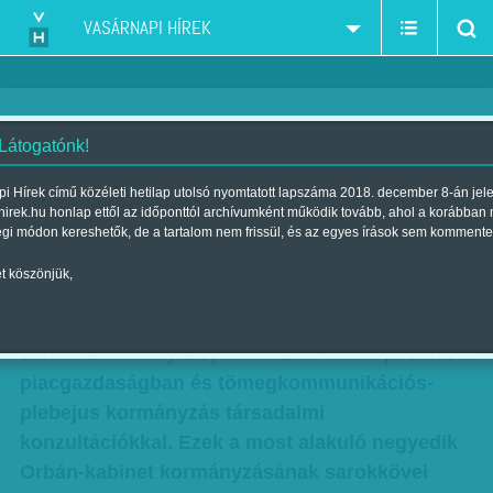
VASÁRNAPI HÍREK
 Látogatónk!
Az íróasztal is munkát csinál
i Hírek című közéleti hetilap utolsó nyomtatott lapszáma 2018. december 8-án jel
hirek.hu honlap ettől az időponttól archívumként működik tovább, ahol a korábban
magának
égi módon kereshetők, de a tartalom nem frissül, és az egyes írások sem kommente
Szerző:
Markotay Csaba
| Megjelent a 2018. május 19.-i lapszámban
t köszönjük,
A nemzeti szuverenitás hangsúlyozása, erős
centralizált irányítás, határozott állami jelenlét a
piacgazdaságban és tömegkommunikációs-
plebejus kormányzás társadalmi
konzultációkkal. Ezek a most alakuló negyedik
Orbán-kabinet kormányzásának sarokkövei