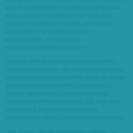
ipart és a közlekedést a foglalkoztatáspolitikával
együtt, viszont a felsőoktatás nem megy át a
Palkovics-féle tárcához. Kérdés, hova kerül a
kereskedelem, a turisztika ugyanis a
kabinetirodához, az építésügy a
Miniszterelnökséghez fog tartozni.
Sokan az oktatás és az egészségügy területén
külön tárcát sürgetnek. Van tábora annak, hogy az
egészségügy és a szociálpolitika, illetve az oktatás
és a kultúra külön minisztérium alá tartozzon.
Sárközy Tamás viszont mindig támogatta az
integrált minisztérium koncepciót, azt, hogy nem
engedik meg, hogy a kormány szintjére
felmenjenek az alágazatok közötti érdekütközések.
„Van ország, ahol 40 minisztérium működik, ott