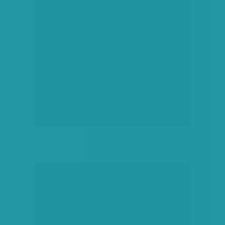
társadalmi célú hirdetés
hirdetés