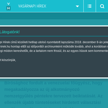
VASÁRNAPI HÍREK
 Látogatónk!
Az összeomlás szélén –
i Hírek című közéleti hetilap utolsó nyomtatott lapszáma 2018. december 8-án jel
hirek.hu honlap ettől az időponttól archívumként működik tovább, ahol a korábban
Lapzártánkkor roppant feszült a
égi módon kereshetők, de a tartalom nem frissül, és az egyes írások sem kommente
helyzet
t köszönjük,
Szerző:
Munkatársunktól
| Megjelent a 2017. augusztus 05.-i
lapszámban
Bírósághoz fordult a venezuelai főügyész, hogy
megakadályozza az új alkotmányozó
nemzetgyűlés péntekre tervezett beiktatását. Az
ellenzék újabb tüntetéseket hirdetett választási