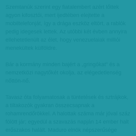
Szemtanúk szerint egy fiatalembert azért lőttek
agyon kifosztói, mert ijedtében elejtette a
mobiltelefonját, így a drága eszköz eltört, a rablók
pedig idegesek lettek. Az utóbbi két évben annyira
ellehetetlenült az élet, hogy venezuelaiak milliói
menekültek külföldre.
Bár a kormány minden bajért a „gringókat” és a
nemzetközi nagytőkét okolja, az elégedetlenség
nőttön-nő.
Tavasz óta folyamatosak a tüntetések és sztrájkok,
a tiltakozók gyakran összecsapnak a
rohamrendőrökkel. A halottak száma már jóval száz
fölött jár; egyedül a szavazás napján 14 ember halt
erőszakos halált. Maduro elnök népszerűsége