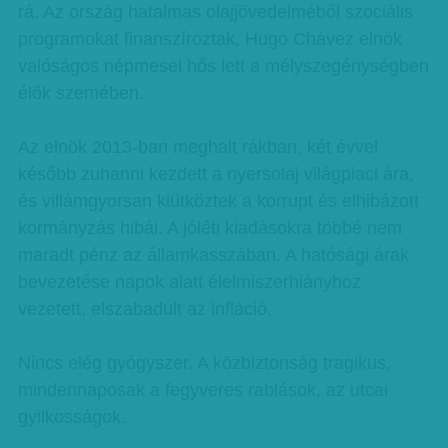
rá. Az ország hatalmas olajjövedelméből szociális
programokat finanszíroztak, Hugo Chávez elnök
valóságos népmesei hős lett a mélyszegénységben
élők szemében.
Az elnök 2013-ban meghalt rákban, két évvel
később zuhanni kezdett a nyersolaj világpiaci ára,
és villámgyorsan kiütköztek a korrupt és elhibázott
kormányzás hibái. A jóléti kiadásokra többé nem
maradt pénz az államkasszában. A hatósági árak
bevezetése napok alatt élelmiszerhiányhoz
vezetett, elszabadult az infláció.
Nincs elég gyógyszer. A közbiztonság tragikus,
mindennaposak a fegyveres rablások, az utcai
gyilkosságok.