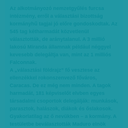
Az alkotmányozó nemzetgyűlés furcsa
intézmény, erről a választási bizottság
kormányhű tagjai jó előre gondoskodtak. Az
545 tag kétharmadát közvetlenül
választották, de aránytalanul. A 3 millió
lakosú Miranda államnak például néggyel
kevesebb delegáltja van, mint az 1 milliós
Falconnak.
A „választási földrajz” fő vesztese az
ellenzékkel rokonszenvező főváros,
Caracas. De ez még nem minden. A tagok
harmadát, 181 képviselőt elvben egyes
társadalmi csoportok delegálják: munkások,
parasztok, halászok, diákok és őslakosok.
Gyakorlatilag az ő nevükben – a kormány. A
testületbe beválasztották Maduro elnök