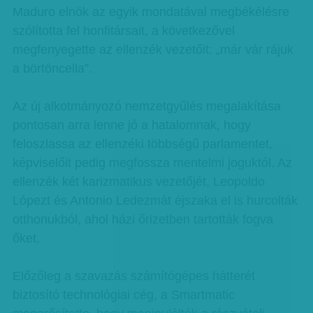
Maduro elnök az egyik mondatával megbékélésre
szólította fel honfitársait, a következővel
megfenyegette az ellenzék vezetőit: „már vár rájuk
a börtöncella”.
Az új alkotmányozó nemzetgyűlés megalakítása
pontosan arra lenne jó a hatalomnak, hogy
feloszlassa az ellenzéki többségű parlamentet,
képviselőit pedig megfossza mentelmi joguktól. Az
ellenzék két karizmatikus vezetőjét, Leopoldo
Lópezt és Antonio Ledezmát éjszaka el is hurcolták
otthonukból, ahol házi őrizetben tartották fogva
őket.
Előzőleg a szavazás számítógépes hátterét
biztosító technológiai cég, a Smartmatic