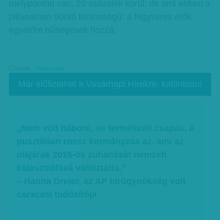
mélyponton van, 20 százalék körül, de ami ebben a
pillanatban döntő fontosságú: a fegyveres erők
egyelőre hűségesek hozzá.
Címkék:
Venezuela
Már előfizethet a Vasárnapi Hírekre, kattintson!
„Nem volt háború, se természeti csapás. A
pusztítóan rossz kormányzás az, ami az
olajárak 2015-ös zuhanását nemzeti
katasztrófává változtatta.”
– Hanna Dreier, az AP hírügynökség volt
caracasi tudósítója