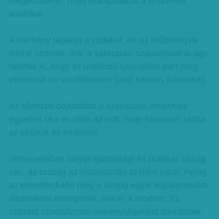
megerősítette, hogy manipulálták a részvételi
adatokat.
A kormány tagadja a vádakat, de az előzmények
ellene szólnak: már a választási szabályokat is úgy
találták ki, hogy az uralkodó szocialista párt még
véletlenül se veszíthessen (lásd keretes írásunkat).
Az ellenzék bojkottálta a szavazást, amelynek
egyetlen oka és célja az volt, hogy hatalmon tartsa
az elnököt és embereit.
Venezuelában súlyos gazdasági és politikai válság
van, az ország az összeomlás szélére jutott. Pedig
az ezredfordulón még a térség egyik legsikeresebb
államaként emlegették, sokan a modern, 21.
századi szocializmus reménységeként tekintettek