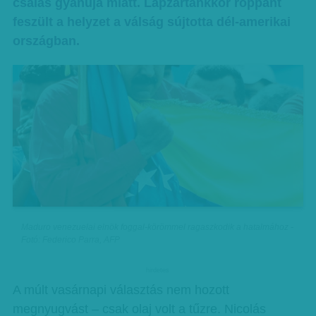
csalás gyanúja miatt. Lapzártánkkor roppant
feszült a helyzet a válság sújtotta dél-amerikai
országban.
Maduro venezuelai elnök foggal-körömmel ragaszkodik a hatalmához -
Fotó: Federico Parra, AFP
hirdetes
A múlt vasárnapi választás nem hozott
megnyugvást – csak olaj volt a tűzre. Nicolás