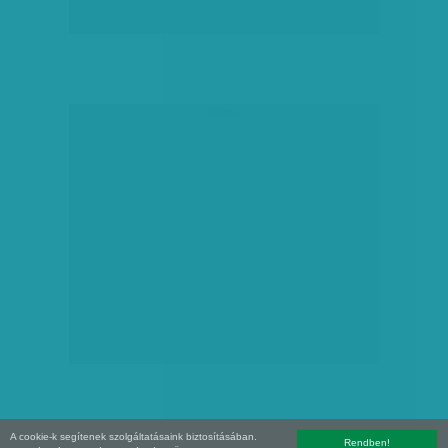
hirdetés
A cookie-k segítenek szolgáltatásaink biztosításában.
Rendben!