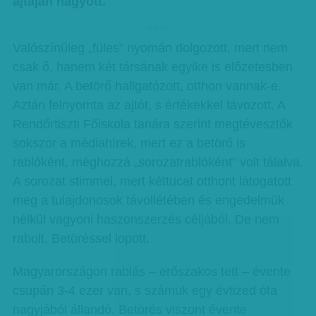
ajtaján hagyott.
hirdetes
Valószínűleg „füles” nyomán dolgozott, mert nem
csak ő, hanem két társának egyike is előzetesben
van már. A betörő hallgatózott, otthon vannak-e.
Aztán felnyomta az ajtót, s értékekkel távozott. A
Rendőrtiszti Főiskola tanára szerint megtévesztők
sokszor a médiahírek, mert ez a betörő is
rablóként, méghozzá „sorozatrablóként” volt tálalva.
A sorozat stimmel, mert kéttucat otthont látogatott
meg a tulajdonosok távollétében és engedelmük
nélkül vagyoni haszonszerzés céljából. De nem
rabolt. Betöréssel lopott.
Magyarországon rablás – erőszakos tett – évente
csupán 3-4 ezer van, s számuk egy évtized óta
nagyjából állandó. Betörés viszont évente