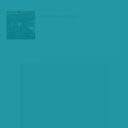
Ellenőrzött esti bulik
társadalmi célú hirdetés