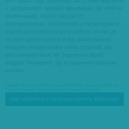
tini – éppen hogy büntethető, 14-15 éves lány és fiú
– sorozatbetörő: betörtek, besurrantak, így vittek el
modellvasutat, ékszert, készpénzt,
fényképezőgépet. Sorozatrablót a minap fogtak el
kispesti tartózkodási helye közelében, miután 26
rendbeli rablást követett el egy játékfegyverrel.
Készpénz mellett néhány doboz cigarettát, pár
péksüteményt vitt el, de „fegyvernek látszó
tárggyal” fenyegetett, így ez fegyveres rablásnak
minősül.
Címkék:
Országos Rádió és Televízió Testület
,
Országos Rádió és
Televízió Testület
,
Országos Rádió és Televízió Testület
Már előfizethet a Vasárnapi Hírekre, kattintson!