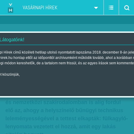
VASÁRNAPI HÍREK
 Látogatónk!
Lefülelték a sorozatbetörőt
i Hírek című közéleti hetilap utolsó nyomtatott lapszáma 2018. december 8-án jel
hirek.hu honlap ettől az időponttól archívumként működik tovább, ahol a korábban
Szerző:
Gündisch Mónika
| Megjelent a 2011. április 10.-i lapszámban
égi módon kereshetők, de a tartalom nem frissül, és az egyes írások sem kommente
t köszönjük,
A szó legszorosabb értelmében. Ritka
nyomozási bravúr történt nemrég Tapolcán
Finszter Géza kriminológus szerint: még a hazai
és nemzetközi szakirodalomban is alig fordul
elő az, ahogy a helyszínelő bűnügyi technikus
leleményességével a tettest elkapták: fülkagyló-
lenyomata vezetett el hozzá, amit egy lakás