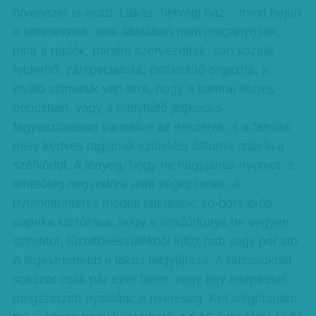
ötvenezer is akad. Lakás, hétvégi ház – mind bejön
a tetteseknek, akik általában nem magányosak,
mint a rablók, hanem szervezettek: van köztük
felderítő, zárspecialista, értékesítő orgazda, s
kiváló szimatuk van arra, hogy a kamrai lisztes
dobozban, vagy a mélyhűtő jégkocka­
fagyasztójában vannak-e az ékszerek, s a família
mely kedves tagjának születési dátuma adja ki a
széfkódot. A lényeg, hogy ne hagyjanak nyomot, s
lehetőleg negyedóra alatt végezzenek. A
nyomeltüntetés módjai ötletesek: só-bors-erős
paprika kiszórása, hogy a rendőrkutya ne vegyen
szimatot, tűzoltókészülékből kifújt hab vagy por stb.
A legextrémebb a lakás felgyújtása. A rablásoknál
sokszor csak pár ezer forint, vagy egy letépéssel
megszerzett nyaklánc a nyereség. Két salgótarjáni