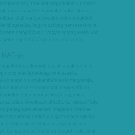
nvédelem szó. Emellett elégedetlen a nemzeti
eghatározásával és hiányolja többek között a
kultúra közti hangsúlyosabb különbségtételt,
 és kifogásolja, hogy a szöveg nem szakított a
ás terminológiájával”. Vagyis komoly esély van
 a jelenlegi formájában nem lesz semmi.
 NAT-ja
gjelentek is komoly esélyt látnak, de mint
leg nincs más lehetőség, mint ezzel a
. A koncepció a szakembereket is megosztja,
okumentum sok szempontból meglehetősen
íthetetlen ellentmondás feszül ugyanis a
 az utána következők között. Az „előszó” tele
zerű pedagógiai elvekkel, megjelenik benne
ekközpontúság (például a gyerek boldogsága
nciák fejlesztése. Maga az anyag viszont
ező, és nagyon sok ismeretanyagot ír elő, amit