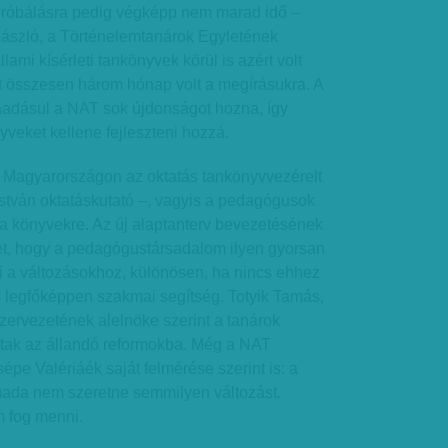
kipróbálásra pedig végképp nem marad idő –
László, a Történelemtanárok Egyletének
llami kísérleti tankönyvek körül is azért volt
rt összesen három hónap volt a megírásukra. A
áadásul a NAT sok újdonságot hozna, így
veket kellene fejleszteni hozzá.
rt Magyarországon az oktatás tankönyvvezérelt
István oktatáskutató –, vagyis a pedagógusok
 könyvekre. Az új alaptanterv bevezetésének
het, hogy a pedagógustársadalom ilyen gyorsan
 a változásokhoz, különösen, ha nincs ehhez
 legfőképpen szakmai segítség. Totyik Tamás,
rvezetének alelnöke szerint a tanárok
dtak az állandó reformokba. Még a NAT
épe Valériáék saját felmérése szerint is: a
da nem szeretne semmilyen változást.
 fog menni.