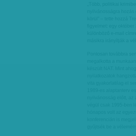
„Több, politikai krimib
nyilvánosságra hozás 
körül” – tette hozzá Tr
figyelmet: egy október 
különböző e-mail címre
másikra irányítják a v
Pontosan továbbra sem 
megalkotta a munkaanya
készült NAT. Mint ahogy
nyilatkozatok hangzot
vita gyakorlatilag el s
1989-es alaptanterv es
nyilvánosság előtt, az
végül csak 1995-ben lé
hónapos volt az egyezt
konferencián is megjel
gyűjtsék be a vélemény