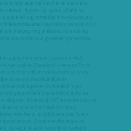
 felezni vagy akár harmadolni kellene ahhoz,
óban nemzeti legyen. Így ugyanis Nahalka
ebb a gyerekek egyharmadáé lehet ez a tanterv,
ismereti óraszámai (egy héten összesen hat)
k ennyi anyag megtanítására, és a szöveg
 a hátrányos helyzetű gyerekek igényeire és
jdonképpen nem nemzeti, csupán a felső
kra van szabva. Ráadásul – mint arra Totyik
 koncepció semmilyen választ nem ad arra a
en az iskola a lezajlott digitális
gyerekek már egészen kis koruktól fogva
 a pedagógusok fele már elmúlt 50 éves, és
a világban. Tehát az új NAT tervezete számos
pelvek szintjén előremutatóbb, mint a
ekben nem lép túl az eddigieken, és fontos
 nem ad választ. Mindennek fényében két
ele: ha végül teljesen lesöprik az asztalról,