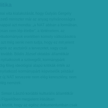
itika
mai vita kialakulását, hogy Gulyás Gergely
ezető miniszter már az anyag nyilvánosságra
nappal azt mondta: „a NAT abban a formában,
san nem lép életbe”, a történelem, az
ettudományok esetében komoly változásokra
zt még senki nem tudja, hogy ez mit jelent
prik az asztalról a tervezetet, vagy csak
k tovább. Bódis József oktatási államtitkár
 nyilatkozott a szövegről, kormánypárti
dig főleg ideológiai alapú kritikák érték az
nyilatkozó kormánypárti képviselők például
az új NAT tervezete nem elég keresztény, nem
elég nemzeti.
 Simon László korábbi kulturális államtitkár
y a Figyelőben megjelent írásában
 között, hogy az egész dokumentumban csak