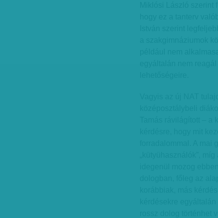
Miklósi László szerint
hogy ez a tanterv val
István szerint legfelj
a szakgimnáziumok köz
például nem alkalmasa
egyáltalán nem reagál
lehetőségeire.
Vagyis az új NAT tula
középosztálybeli diáko
Tamás rávilágított – a
kérdésre, hogy mit kezdj
forradalommal. A mai 
„kütyühasználók”, míg
idegenül mozog ebben 
dologban, főleg az ala
korábbiak, más kérdés
kérdésekre egyáltalán
rossz dolog történhet v