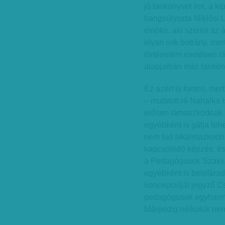
jó tankönyvet írni, a 
hangsúlyozta Miklósi 
elnöke, aki szerint az á
olyan sok botrány, me
történelem esetében r
alapjaiban más tanköny
Ez azért is fontos, me
– mutatott rá Nahalka 
erősen támaszkodnak a
egyébként is gátja le
nem tud alkalmazkodni
kapcsolódó képzés, és
a Pedagógusok Szaksze
egyébként is belefára
koncepcióját jegyző Cs
pedagógusok egyharma
Márpedig nélkülük nem