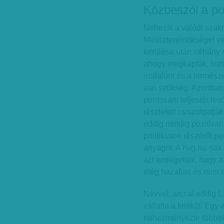
Közbeszól a pol
Nehezíti a valódi szak
Miniszterelnökséget v
kerülése után néhány 
ahogy megkapták, bizto
irodalom és a termész
van szükség. Azonban a
pontosan: teljesen lesö
részleteit csiszolgatjá
eddig mindig pozitívan
politikusok részéről pe
anyagot. A hvg.hu-nak 
azt emlegették, hogy 
elég hazafias és nem 
Névvel, arccal eddig L.
vállalta a kritikát. Eg
nehezményezte többek