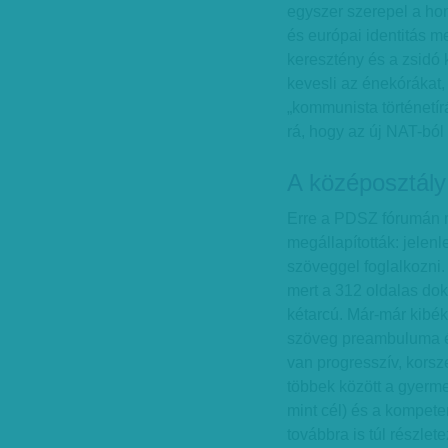
egyszer szerepel a ho
és európai identitás m
keresztény és a zsidó 
kevesli az énekórákat,
„kommunista történetír
rá, hogy az új NAT-ból
A középosztály
Erre a PDSZ fórumán me
megállapították: jelen
szöveggel foglalkozni
mert a 312 oldalas d
kétarcú. Már-már kibék
szöveg preambuluma és
van progresszív, kors
többek között a gyerm
mint cél) és a kompete
továbbra is túl részlet