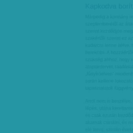
Kapkodva borít
Márpedig a kormány még
szeptemberétől az álta
szerint kezdődjön meg
szakértők szerint ez a
kudarcra lenne ítélve
belekötni. A hozzáértő
szükség ahhoz, hogy r
alaptantervet, ráadás
„fűnyíróelven” mindenh
során kellene fokozatos
tapasztalatok függvén
Arról nem is beszélve,
lépés, utána kerettante
és csak ezután kezdődh
akarnak csinálni, és r
elé tenni, szintén éve