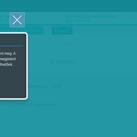
pelés varázslatos…
Hargitai Miklós: És bocsásd meg…
us 15.
2018. március 14.
i Hírekre, kattintson!
Kutatás
magyar
ent meg. A
start
 megjelent
Keresés
lhetőek.
stop
KÖVETKEZŐ:
SZAKMUNKÁS X-FAKTOR
ELŐZŐ:
TALÁN MOST MEGVANNAK