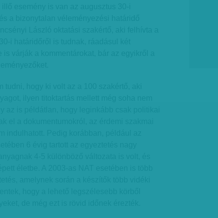
e illő esemény is van az augusztus 30-i
és a bizonytalan véleményezési határidő
encsényi László oktatási szakértő, aki felhívta a
30-i határidőről is tudnak, ráadásul két
 is várják a kommentárokat, bár az egyikről a
éleményezőket.
tudni, hogy ki volt az a 100 szakértő, aki
got, ilyen titoktartás mellett még soha nem
 az is példátlan, hogy leginkább csak politikai
tak el a dokumentumokról, az érdemi szakmai
em indulhatott. Pedig korábban, például az
etében 6 évig tartott az egyeztetés nagy
 anyagnak 4-5 különböző változata is volt, és
pett életbe. A 2003-as NAT esetében is több
etés, amelynek során a készítők több vidéki
entek, hogy a lehető legszélesebb körből
eket, de még ezt is rövid időnek érezték.