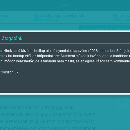
hirdetés
ból
Reformkori roadmovie
A fényké
2018. március 15.
2018. márci
Már előfizethet a Vasárnap
 Látogatónk!
i Hírek című közéleti hetilap utolsó nyomtatott lapszáma 2018. december 8-án jel
hirek.hu honlap ettől az időponttól archívumként működik tovább, ahol a korábban
ókusz
Szerintem
Ízlés
Sport
égi módon kereshetők, de a tartalom nem frissül, és az egyes írások sem kommente
t köszönjük,
y kihajítják
gjelent a 2018. szeptember 29.-i lapszámban
ntálta Szűcs Tamás, a Pedagógusok
ezetének elnöke egy, a szervezet által tartott
n 30 nap volt az új Nemzeti Alaptanterv (NAT)
ényezésére, ami most vasárnap, szeptember