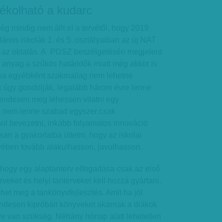
ékolható a kudarc
 mindig nem állt el a tervétől, hogy 2019
lános iskolák 1. és 5. osztályaiban az új NAT
 az oktatás. A PDSZ beszélgetésén megjelent
z anyag a szűkös határidők miatt még akkor is
, ha egyébként szakmailag nem lehetne
k úgy gondolják, legalább három évre lenne
endesen meg lehessen vitatni egy
ul nem lenne szabad egyszer csak
ol bevezetni, inkább folyamatos innováció
an a gyakorlatba ültetni, hogy az iskolai
yében tovább alakulhasson, javulhasson.
 hogy egy alaptanterv elfogadása csak az első
rveket és helyi tanterveket kell hozzá gyártani,
et meg a tankönyvfejlesztés. Amit ha jól
endesen kipróbált könyveket akarnak a diákok
kre van szükség. Néhány hónap alatt lehetetlen