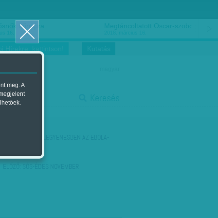
ősnők nőnapra
Megtáncoltatott Oscar-szobor
us 16.
2018. március 16.
i Hírekre, kattintson!
Kutatás
magyar
ent meg. A
start
 megjelent
Keresés
lhetőek.
stop
KÖVETKEZŐ:
CÉLEGYENESBEN AZ EBOLA-
GYORSTESZT
ELŐZŐ:
SÓS-ÉDES NOVEMBER