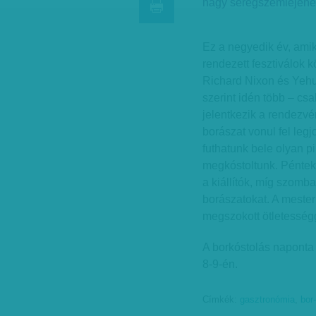
nagy seregszemléjéne
Ez a negyedik év, amik
rendezett fesztiválok kö
Richard Nixon és Yehu
szerint idén több – csak
jelentkezik a rendezvé
borászat vonul fel le
futhatunk bele olyan p
megkóstoltunk. Péntek
a kiállítók, míg szomba
borászatokat. A mester
megszokott ötletesség
A borkóstolás naponta 
8-9-én.
Címkék:
gasztronómia
,
bor