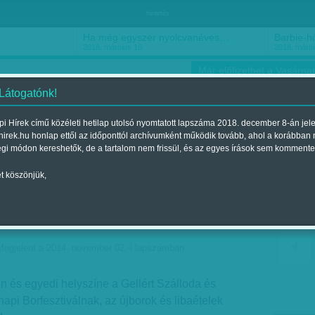
hirdetés
Ha még egyszer nyolcvanéves…
Barbie-h
2018. március 16.
2018. márci
Már előfizethet a Vasárnap
 Látogatónk!
i Hírek című közéleti hetilap utolsó nyomtatott lapszáma 2018. december 8-án jel
hirek.hu honlap ettől az időponttól archívumként működik tovább, ahol a korábban
ókusz
Szerintem
Ízlés
Sport
égi módon kereshetők, de a tartalom nem frissül, és az egyes írások sem kommente
t köszönjük,
 szállodák - Márton-napi
a Gellértben
Megjelent a 2014. november 02.-i lapszámban
 és egyedi helyszíne a Gellért Szálloda és
napi Borfesztiválnak, az újborok és libaételek