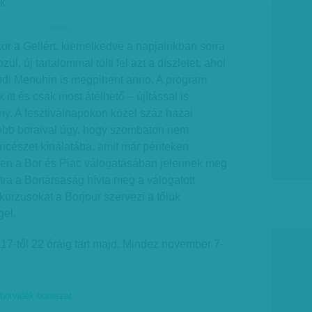
k.
hirdetes
or a Gellért, kiemelkedve a napjainkban sorra
zül, új tartalommal tölti fel azt a díszletet, ahol
di Menuhin is megpihent anno. A program
 itt és csak most átélhető – újítással is
ny. A fesztiválnapokon közel száz hazai
gjobb boraival úgy, hogy szombaton nem
incészet kínálatába, amit már pénteken
en a Bor és Piac válogatásában jelennek meg
tra a Bortársaság hívta meg a válogatott
kurzusokat a Borjour szervezi a tőlük
gel.
17-től 22 óráig tart majd. Mindez november 7-
-borvidék-borászat