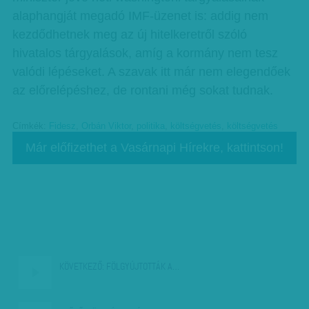
alaphangját megadó IMF-üzenet is: addig nem
kezdődhetnek meg az új hitelkeretről szóló
hivatalos tárgyalások, amíg a kormány nem tesz
valódi lépéseket. A szavak itt már nem elegendőek
az előrelépéshez, de rontani még sokat tudnak.
Címkék:
Fidesz
,
Orbán Viktor
,
politika
,
költségvetés
,
költségvetés
Már előfizethet a Vasárnapi Hírekre, kattintson!
KÖVETKEZŐ:
FÖLGYÚJTOTTÁK A…