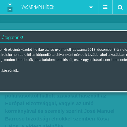
VASÁRNAPI HÍREK
 Látogatónk!
Brüsszel, mint vidéki
i Hírek című közéleti hetilap utolsó nyomtatott lapszáma 2018. december 8-án jel
hirek.hu honlap ettől az időponttól archívumként működik tovább, ahol a korábban
horgászklub
égi módon kereshetők, de a tartalom nem frissül, és az egyes írások sem kommente
| Megjelent a 2012. március 11.-i lapszámban
t köszönjük,
Az eddigi legdurvább támadást intézte, már-már
gyalázásnak tűnő, eddig csak jobbikos
politikusoktól hallott szavakat használt az
Európai Bizottsággal, vagyis az unió
kormányával és személy szerint José Manuel
Barroso bizottsági elnökkel szemben Kósa
Lajos, a Fidesz alelnöke.