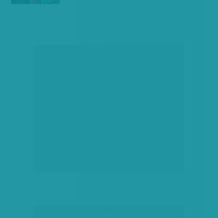
társadalmi célú hirdetés
hirdetés