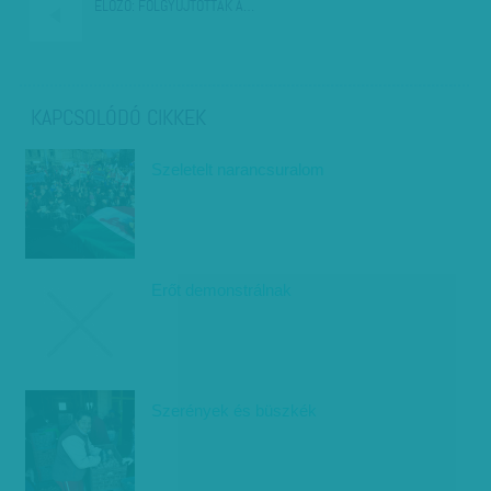
ELŐZŐ:
FÖLGYÚJTOTTÁK A…
KAPCSOLÓDÓ CIKKEK
Szeletelt narancsuralom
Erőt demonstrálnak
Szerények és büszkék