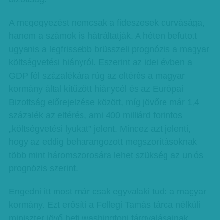
A megegyezést nemcsak a fideszesek durvásága,
hanem a számok is hátráltatják. A héten befutott
ugyanis a legfrissebb brüsszeli prognózis a magyar
költségvetési hiányról. Eszerint az idei évben a
GDP fél százalékára rúg az eltérés a magyar
kormány által kitűzött hiánycél és az Európai
Bizottság előrejelzése között, míg jövőre már 1,4
százalék az eltérés, ami 400 milliárd forintos
„költségvetési lyukat” jelent. Mindez azt jelenti,
hogy az eddig beharangozott megszorításoknak
több mint háromszorosára lehet szükség az uniós
prognózis szerint.
Engedni itt most már csak egyvalaki tud: a magyar
kormány. Ezt erősíti a Fellegi Tamás tárca nélküli
miniszter jövő heti washingtoni tárgyalásainak