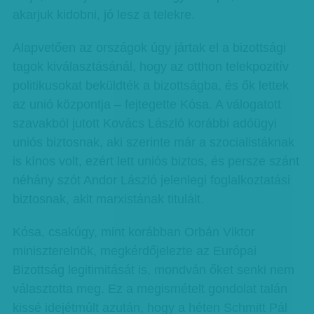
akarjuk kidobni, jó lesz a telekre.
Alapvetően az országok úgy jártak el a bizottsági
tagok kiválasztásánál, hogy az otthon telekpozitív
politikusokat beküldték a bizottságba, és ők lettek
az unió központja – fejtegette Kósa. A válogatott
szavakból jutott Kovács László korábbi adóügyi
uniós biztosnak, aki szerinte már a szocialistáknak
is kínos volt, ezért lett uniós biztos, és persze szánt
néhány szót Andor László jelenlegi foglalkoztatási
biztosnak, akit marxistának titulált.
Kósa, csakúgy, mint korábban Orbán Viktor
miniszterelnök, megkérdőjelezte az Európai
Bizottság legitimitását is, mondván őket senki nem
választotta meg. Ez a megismételt gondolat talán
kissé idejétmúlt azután, hogy a héten Schmitt Pál