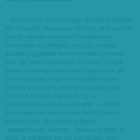
hirdetes
– Barroso pont olyan, mint egy abszolút jellegtelen
NB II-es edző. Olvassanak Karinthyt, az Barrosóról
is szól – mondta Kósa a Hír Tv péntek esti
műsorában. Azt fejtegette, hogy az „Európai
Bizottság egyáltalán nem komolyabb szervezet,
mint egy vidéki horgászklub vezetése (…) csak
sokkal komolyabb kérdésekkel foglalkoznak, azt
nem mondanám, hogy felelősségteljesebbek”.
Szerinte a magyar közönséget megmenti, hogy
nem értik Barroso angolját, és így „a
semmitmondás nem jön le annyira". – Politikai
közösséget nem lehet ennyire rosszul vezetni” –
folytatta Kósa, aki a bizottság tagjait
„telekpozitívnak" nevezte. – Akinek van telke, az
tudja, ez mit jelent. Ott van egy kanapé, nem