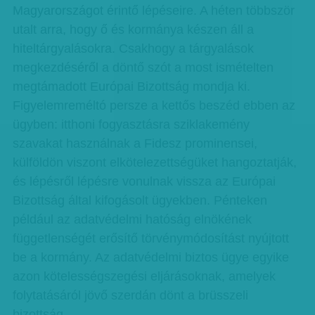
Magyarországot érintő lépéseire. A héten többször
utalt arra, hogy ő és kormánya készen áll a
hiteltárgyalásokra. Csakhogy a tárgyalások
megkezdéséről a döntő szót a most ismételten
megtámadott Európai Bizottság mondja ki.
Figyelemreméltó persze a kettős beszéd ebben az
ügyben: itthoni fogyasztásra sziklakemény
szavakat használnak a Fidesz prominensei,
külföldön viszont elkötelezettségüket hangoztatják,
és lépésről lépésre vonulnak vissza az Európai
Bizottság által kifogásolt ügyekben. Pénteken
például az adatvédelmi hatóság elnökének
függetlenségét erősítő törvénymódosítást nyújtott
be a kormány. Az adatvédelmi biztos ügye egyike
azon kötelességszegési eljárásoknak, amelyek
folytatásáról jövő szerdán dönt a brüsszeli
bizottság.