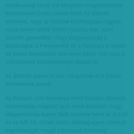
köztársasági elnök volt kénytelen magyarázkodni
Brüsszelben Orbán szavai miatt. Az államfő
elismerte, hogy az Európai Bizottságban nagyon
rossz néven vették Orbán nyilatkozatát, ezért
Schmitt „garantálta”, hogy Magyarország a
Bizottságra, a Parlamentre és a Tanácsra is legitim
és fontos döntéshozó szervként tekint, már csak a
szerződéses kötelezettségei alapján is.
Az államfői garancia után hangzottak el a Fidesz
alelnökének szavai.
Az Európai Unió kormánya elleni frontális támadás
különösképp meglepő azon hírek tükrében, hogy
Magyarország éppen hitelt szeretne kérni az EU-tól
és az IMF-től, Orbán Viktor állítólag egyre növekvő
ingerültséggel reagál a brüsszeli Bizottság