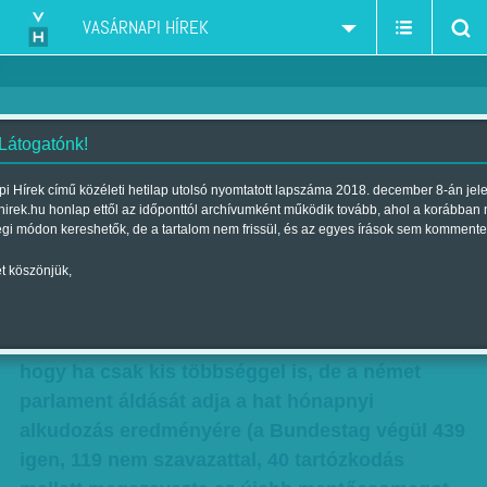
VASÁRNAPI HÍREK
 Látogatónk!
Ciprasz még reménykedhet
i Hírek című közéleti hetilap utolsó nyomtatott lapszáma 2018. december 8-án jel
hirek.hu honlap ettől az időponttól archívumként működik tovább, ahol a korábban
Szerző:
SZ. Á.
| Megjelent a 2015. július 18.-i lapszámban
égi módon kereshetők, de a tartalom nem frissül, és az egyes írások sem kommente
t köszönjük,
Pénteken szavazott a Bundestag a legújabb
görög mentőcsomagról. Lapzártánkig nem
született eredmény. De minden jel arra utalt,
hogy ha csak kis többséggel is, de a német
parlament áldását adja a hat hónapnyi
alkudozás eredményére (a Bundestag végül 439
igen, 119 nem szavazattal, 40 tartózkodás