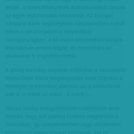
leírják, a törlesztőrészletek átstrukturálását tartotta
az egyik legfontosabb feladatnak. Az Európai
Központi Bank segítségének köszönhetően a jövő
héten a pénzforgalom is helyreállhat
Görögországban: a 60 eurós pénzkivételi korlátot
fokozatosan emelni fogják, és nemsokára az
utalásokat is engedélyezhetik.
A görög kormány azonban széteshet a nemzetközi
hitelezőkkel kötött megállapodás miatt
(Ciprasz a
hétvégén új kormányt alakított, az új miniszterek
már le is tették az esküt - a szerk.)
.
Nikosz Vucisz belügyminiszter csütörtökön arról
beszélt, hogy sok párttag bizalma megrendült a
Szirizában, így szeptemberben vagy októberben
előrehozott választásokat tarthatnak. Ha ez