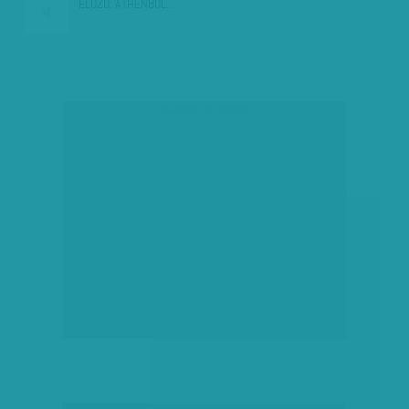
ELŐZŐ:
ATHÉNBÓL…
társadalmi célú hirdetés