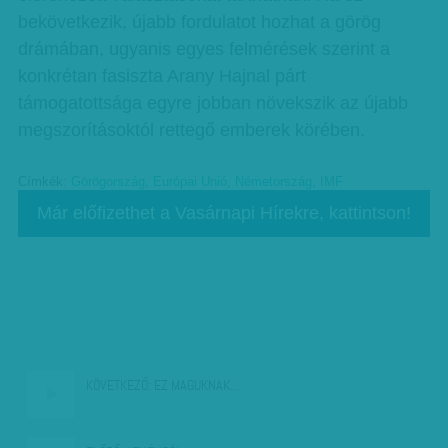
bekövetkezik, újabb fordulatot hozhat a görög
drámában, ugyanis egyes felmérések szerint a
konkrétan fasiszta Arany Hajnal párt
támogatottsága egyre jobban növekszik az újabb
megszorításoktól rettegő emberek körében.
Címkék:
Görögország
,
Európai Unió
,
Németország
,
IMF
Már előfizethet a Vasárnapi Hírekre, kattintson!
KÖVETKEZŐ:
EZ MAGUKNAK…