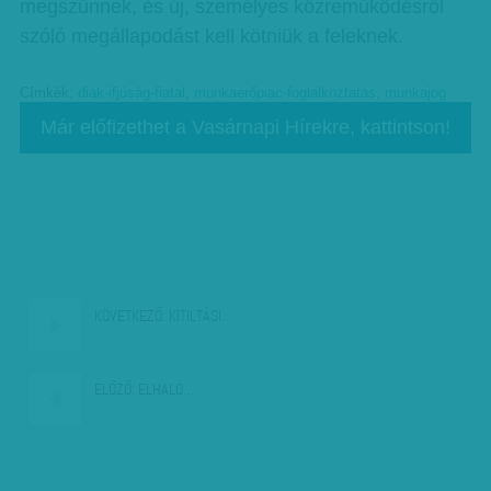
megszűnnek, és új, személyes közreműködésről
szóló megállapodást kell kötniük a feleknek.
Címkék:
diák-ifjúság-fiatal
,
munkaerőpiac-foglalkoztatás
,
munkajog
Már előfizethet a Vasárnapi Hírekre, kattintson!
KÖVETKEZŐ:
KITILTÁSI…
ELŐZŐ:
ELHALÓ…