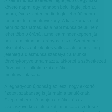
Alkalmi munka esetében legfeljebb öt egymást
követő napra, egy hónapon belül legfeljebb 15
napra, éves szinten pedig legfeljebb 90 napra
terjedhet ki a munkaviszony. A fiatalkorúak éjjel
nem dolgozhatnak, és a napi munkaidejük nem
lehet több 8 óránál. Emellett mindenképpen jár
nekik a minimálbér arányos része. Szeptember
elsejétől viszont jelentős változások jönnek: míg
jelenleg a diákmunka szabályait a Munka
törvénykönyve tartalmazza, akkortól a szövetkezeti
törvényt kell alkalmazni a diákok
munkavállalásánál.
A legnagyobb újdonság az lesz, hogy ekkortól
fizetett szabadság is jár majd a tanulóknak.
Szeptember első napján a diákok és az
iskolaszövetkezetek közötti munkaszerződések