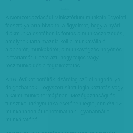
hirdetes
A Nemzetgazdasági Minisztérium munkafelügyeleti
főosztálya arra hívta fel a figyelmet, hogy a nyári
diákmunka esetében is fontos a munkaszerződés,
amelynek tartalmaznia kell a munkavállaló
alapbérét, munkakörét, a munkavégzés helyét és
időtartamát, illetve azt, hogy teljes vagy
részmunkaidős a foglalkoztatás.
A 16. évüket betöltők kizárólag szülői engedéllyel
dolgozhatnak – egyszerűsített foglalkoztatás vagy
alkalmi munka formájában. Mezőgazdasági és
turisztikai idénymunka esetében legfeljebb évi 120
munkanapon át robotolhatnak ugyanannál a
munkáltatónál.