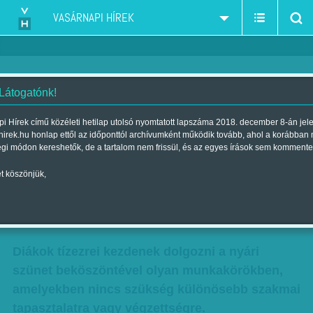
VASÁRNAPI HÍREK
 Látogatónk!
Diákrobot - A nyár végéig
i Hírek című közéleti hetilap utolsó nyomtatott lapszáma 2018. december 8-án jel
hirek.hu honlap ettől az időponttól archívumként működik tovább, ahol a korábban
maradnak a szabályok,
égi módon kereshetők, de a tartalom nem frissül, és az egyes írások sem kommente
szeptember elsejétől nagy
t köszönjük,
változások
Szerző:
Munkatársunktól
| Megjelent a 2016. június 25.-i lapszámban
Diákok tízezrei kezdenek dolgozni a nyári
szünet beköszöntével olyan munkakörökben,
amelyekben nincs szükség különösebb szakmai
tapasztalatra vagy végzettségre.