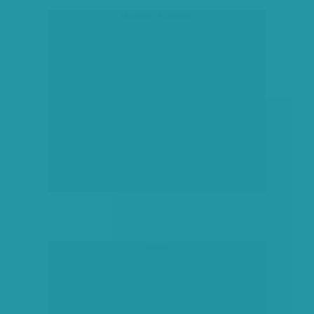
társadalmi célú hirdetés
hirdetés