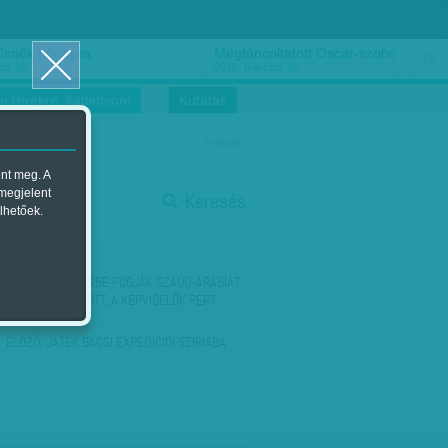
ősnők nőnapra
Megtáncoltatott Oscar-szobor
us 16.
2018. március 16.
i Hírekre, kattintson!
Kutatás
magyar
ent meg. A
start
 megjelent
Keresés
lhetőek.
stop
KÖVETKEZŐ:
PERBE FOGJÁK SZAÚD-ARÁBIÁT
- OBAMA VÉTÓZOTT, A KÉPVISELŐK PERT
AKARNAK
ELŐZŐ:
JÁTÉK BÁCSI EXPEDÍCIÓI SZÍRIÁBA