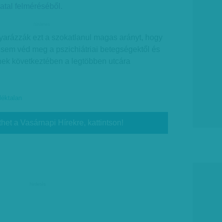
atal felméréséből.
hirdetes
yarázzák ezt a szokatlanul magas arányt, hogy
 sem véd meg a pszichiátriai betegségektől és
nek következtében a legtöbben utcára
léktalan
thet a Vasárnapi Hírekre, kattintson!
hirdetés