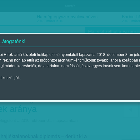
hirdetés
Ha még egyszer nyolcvanéves…
Barbie-h
2018. március 16.
2018. márci
Már előfizethet a Vasárnap
 Látogatónk!
i Hírek című közéleti hetilap utolsó nyomtatott lapszáma 2018. december 8-án jel
hirek.hu honlap ettől az időponttól archívumként működik tovább, ahol a korábban
ókusz
Szerintem
Ízlés
Sport
égi módon kereshetők, de a tartalom nem frissül, és az egyes írások sem kommente
t köszönjük,
loma sem véd meg...
en magas a felsőfokú
ek aránya
Megjelent a 2016. október 01.-i lapszámban
 hajléktalanoknak diplomás – derült ki a