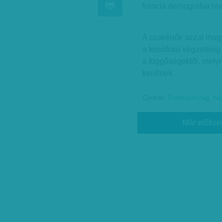
francia demográfiai hiv
A szakértők azzal mag
a felsőfokú végzettség
a függőségektől, mely
kerülnek.
Címkék:
Franciaország
,
haj
Már előfize