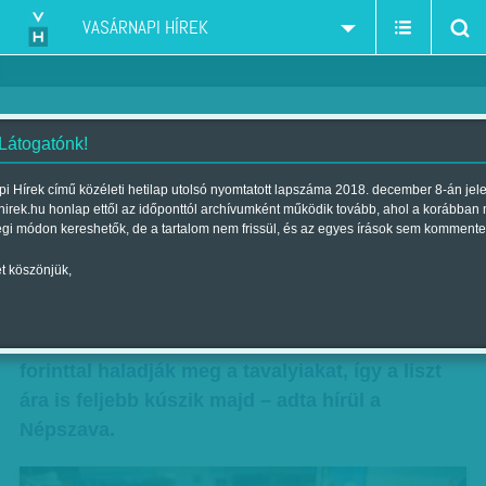
VASÁRNAPI HÍREK
 Látogatónk!
Drágább lesz a kenyér
i Hírek című közéleti hetilap utolsó nyomtatott lapszáma 2018. december 8-án jel
hirek.hu honlap ettől az időponttól archívumként működik tovább, ahol a korábban
Szerző:
Munkatársunktól
| Megjelent a 2018. február 03.-i lapszámban
égi módon kereshetők, de a tartalom nem frissül, és az egyes írások sem kommente
t köszönjük,
Többe kerül majd a kenyér és más
péksütemények, mivel a január végi
kenyérgabonaárak tonnánként átlagosan 5 ezer
forinttal haladják meg a tavalyiakat, így a liszt
ára is feljebb kúszik majd – adta hírül a
Népszava.