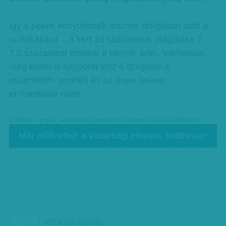
Így a pékek kénytelenek lesznek drágában adni a
portékájukat – a liszt 10 százalékos drágulása 7-
7,5 százalékot emelne a kenyér árán. Várhatóan
még ennél is nagyobb lesz a drágulás a
minimálbér- emelés és az áram árának
emelkedése miatt.
Címkék:
kenyér
,
árak-bérek-jövedelem-cafetéria
,
infláció-defláció
Már előfizethet a Vasárnapi Hírekre, kattintson!
KÖVETKEZŐ:
AZ UNIÓS…