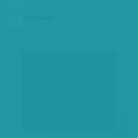
ELŐZŐ:
75 PÁRT…
társadalmi célú hirdetés