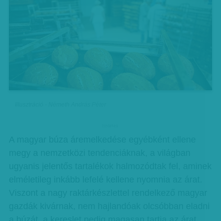
Illusztráció - Németh András Péter
hirdetes
A magyar búza áremelkedése egyébként ellene
megy a nemzetközi tendenciáknak, a világban
ugyanis jelentős tartalékok halmozódtak fel, aminek
elméletileg inkább lefelé kellene nyomnia az árat.
Viszont a nagy raktárkészlettel rendelkező magyar
gazdák kivárnak, nem hajlandóak olcsóbban eladni
a búzát, a kereslet pedig magasan tartja az árat.